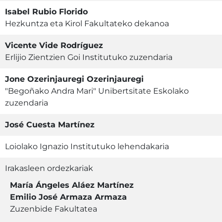
Isabel Rubio Florido
Hezkuntza eta Kirol Fakultateko dekanoa
Vicente Vide Rodríguez
Erlijio Zientzien Goi Institutuko zuzendaria
Jone Ozerinjauregi Ozerinjauregi
"Begoñako Andra Mari" Unibertsitate Eskolako
zuzendaria
José Cuesta Martínez
Loiolako Ignazio Institutuko lehendakaria
Irakasleen ordezkariak
María Ángeles Aláez Martínez
Emilio José Armaza Armaza
Zuzenbide Fakultatea