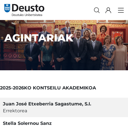
AGINTARIAK
2025-2026KO KONTSEILU AKADEMIKOA
Juan José Etxeberria Sagastume, S.I.
Errektorea
Stella Solernou Sanz