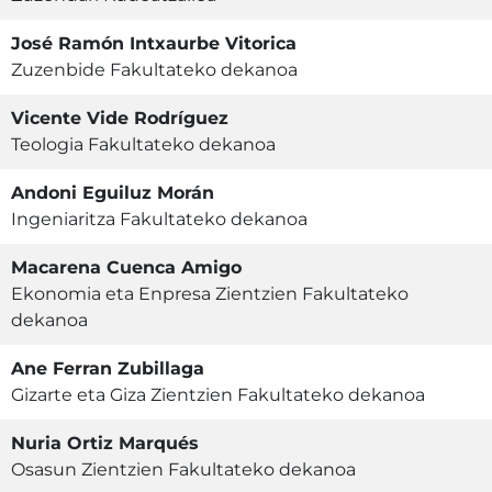
José Ramón Intxaurbe Vitorica
Zuzenbide Fakultateko dekanoa
Vicente Vide Rodríguez
Teologia Fakultateko dekanoa
Andoni Eguiluz Morán
Ingeniaritza Fakultateko dekanoa
Macarena Cuenca Amigo
Ekonomia eta Enpresa Zientzien Fakultateko
dekanoa
Ane Ferran Zubillaga
Gizarte eta Giza Zientzien Fakultateko dekanoa
Nuria Ortiz Marqués
Osasun Zientzien Fakultateko dekanoa