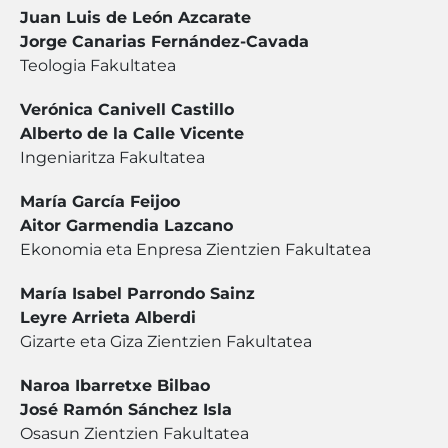
Juan Luis de León Azcarate
Jorge Canarias Fernández-Cavada
Teologia Fakultatea
Verónica Canivell Castillo
Alberto de la Calle Vicente
Ingeniaritza Fakultatea
María García Feijoo
Aitor Garmendia Lazcano
Ekonomia eta Enpresa Zientzien Fakultatea
María Isabel Parrondo Sainz
Leyre Arrieta Alberdi
Gizarte eta Giza Zientzien Fakultatea
Naroa Ibarretxe Bilbao
José Ramón Sánchez Isla
Osasun Zientzien Fakultatea