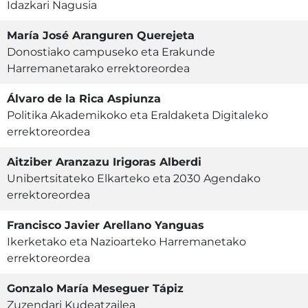
Idazkari Nagusia
María José Aranguren Querejeta
Donostiako campuseko eta Erakunde
Harremanetarako errektoreordea
Álvaro de la Rica Aspiunza
Politika Akademikoko eta Eraldaketa Digitaleko
errektoreordea
Aitziber Aranzazu Irigoras Alberdi
Unibertsitateko Elkarteko eta 2030 Agendako
errektoreordea
Francisco Javier Arellano Yanguas
Ikerketako eta Nazioarteko Harremanetako
errektoreordea
Gonzalo María Meseguer Tápiz
Zuzendari Kudeatzailea