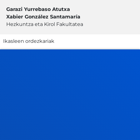
Garazi Yurrebaso Atutxa
Xabier González Santamaría
Hezkuntza eta Kirol Fakultatea
Ikasleen ordezkariak
Lucila Xiang Cacho Larraga
Zuzenbide Fakultatea
Marta Lozano Bonilla
Teologia Fakultatea
Carmen Peruyera Fernández
Ingeniaritza Fakultatea
Mikel Díaz Benaito
Ekonomia eta Enpresa Zientzien Fakultatea
Candela Sancho-Miñana Bertomeu