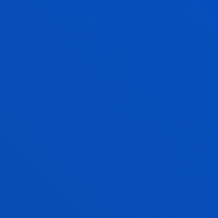
webguneko edukia kargatu edo berrargitaratu
Interneteko ezein gunetan, esaterako, Intranetean
edo Extranetean, ezta informazioa datu-baseetan
edo inolako konpilaziotan integratu ere.
Webgunearen edukiaren beste edozein erabilera
erabat debekatuta dago, edukian, dokumentuan
edo informazioan berariazko baimena izan ezean.
Web orri honen edukia ez da erabili behar
zabalkunde publikorako edo helburu
komertzialetarako, eta ez da aldatu behar
titularraren aldez aurreko baimen idatzirik gabe.
Webgune honetan agertzen diren marka, logotipo
eta anagrama guztiak Deustuko
Unibertsitatearenak eta hirugarren erakundeenak
dira. Berariaz debekatuta dago, aldez aurretik jakin