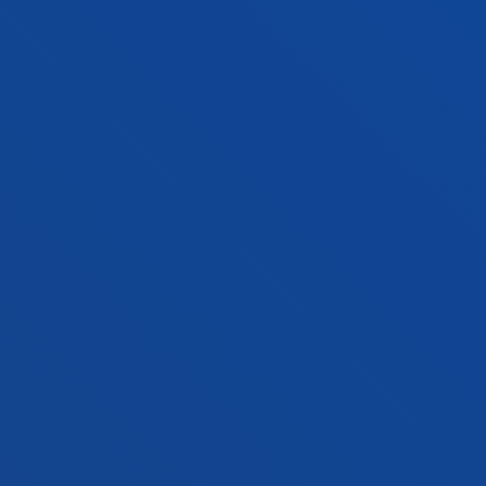
GESTIOAK ETA TRAMITEAK
Bilboko campusa
Ezagutu campusa
+34 944 139 000
Jarri gurekin harremanetan
Donostiako campusa
Ezagutu campusa
+34 943 326 600
Jarri gurekin harremanetan
Gasteizko egoitza
Ezagutu egoitza
+34 945 010 114