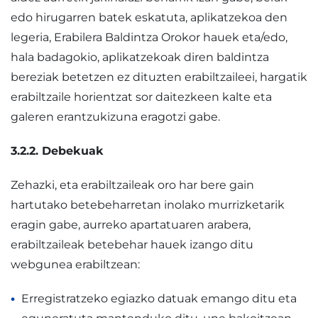
edo hirugarren batek eskatuta, aplikatzekoa den
legeria, Erabilera Baldintza Orokor hauek eta/edo,
hala badagokio, aplikatzekoak diren baldintza
bereziak betetzen ez dituzten erabiltzaileei, hargatik
erabiltzaile horientzat sor daitezkeen kalte eta
galeren erantzukizuna eragotzi gabe.
3.2.2. Debekuak
Zehazki, eta erabiltzaileak oro har bere gain
hartutako betebeharretan inolako murrizketarik
eragin gabe, aurreko apartatuaren arabera,
erabiltzaileak betebehar hauek izango ditu
webgunea erabiltzean:
Erregistratzeko egiazko datuak emango ditu eta