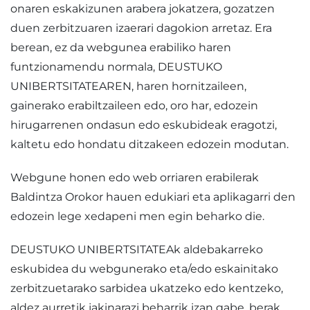
onaren eskakizunen arabera jokatzera, gozatzen
duen zerbitzuaren izaerari dagokion arretaz. Era
berean, ez da webgunea erabiliko haren
funtzionamendu normala, DEUSTUKO
UNIBERTSITATEAREN, haren hornitzaileen,
gainerako erabiltzaileen edo, oro har, edozein
hirugarrenen ondasun edo eskubideak eragotzi,
kaltetu edo hondatu ditzakeen edozein modutan.
Webgune honen edo web orriaren erabilerak
Baldintza Orokor hauen edukiari eta aplikagarri den
edozein lege xedapeni men egin beharko die.
DEUSTUKO UNIBERTSITATEAk aldebakarreko
eskubidea du webgunerako eta/edo eskainitako
zerbitzuetarako sarbidea ukatzeko edo kentzeko,
aldez aurretik jakinarazi beharrik izan gabe, berak