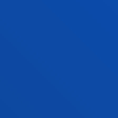
Baldintza orokor edo partikular horietakoren bat
baliogabetzat edo ez-eraginkortzat jotzeak ez du
eraginik izango gainerakoen baliozkotasunean edo
eraginkortasunean, eta alderdien artean lotesleak
izaten jarraituko dute.
Alderdietako edozeinek une jakin batean uko
egiten badio hemen ezarritako baldintza
orokorretako edozeini edo baldintza partikularrak
betetzeko exijitzeari, horrek ez du esan nahi, oro har,
beste baldintza bat edo batzuk betetzeari uko
egiten dionik, eta ez du sortuko beste
alderdiarentzat eskuratutako eskubiderik.
9. Iraupena
Hasiera batean, webgune honen edo web orriaren