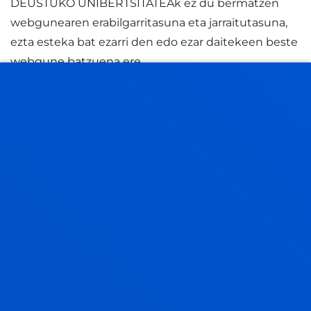
DEUSTUKO UNIBERTSITATEAk ez du bermatzen
webgunearen erabilgarritasuna eta jarraitutasuna,
ezta esteka bat ezarri den edo ezar daitekeen beste
webgune batzuena ere.
Litekeena da webguneak erabiltzaileen eskura
jartzea lotura-gailu teknikoak, direktorioak eta
bilaketa-tresnak, erabiltzaileei hirugarrenek
dituzten eta/edo kudeatzen dituzten
webguneetara sartzeko aukera emateko. Hala ere,
DEUSTUKO UNIBERTSITATEA ez da, inola ere, Web
orri horietan dauden produktu, zerbitzu, eduki,
informazio eta materialen erantzule egiten eta ez
ditu onartzen, ezta horietan egin daitezkeen
aldaketak bere egiten ere.
DEUSTUKO UNIBERTSITATEAk ez du bermatzen eta
ez du bere gain hartzen kalte eta galerengatik