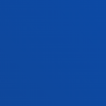
iraupena zehaztugabea bada ere, DEUSTUKO
UNIBERTSITATEAk beretzat gordetzen du bere
zerbitzu batzuk edo guztiak bertan behera uzteko
edo alde bakarrez amaitutzat emateko eskubidea,
eta erabaki hori ez die zertan erabiltzaileei aldez
aurretik jakinarazi behar.
10. Generoa
11. Komunikazioak
Baldintza Orokor hauen ondorioetarako, eta
DEUSTUKO UNIBERTSITATEAren eta erabiltzailearen
artean beharrezko edozein komunikazio egiteko,
erabiltzaileek DEUSTUKO UNIBERTSITATEra jo
beharko dute,
cumplimiento.normativo@deusto.es
helbide elektronikora edo hasieran adierazitako