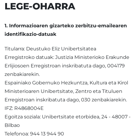
LEGE-OHARRA
1. Informazioaren gizarteko zerbitzu-emailearen
identifikazio-datuak
Titularra: Deustuko Eliz Unibertsitatea
Erregistroko datuak: Justizia Ministerioko Erakunde
Erlijiosoen Erregistroan inskribatuta dago, 004179
zenbakiarekin.
Espainiako Gobernuko Hezkuntza, Kultura eta Kirol
Ministerioaren Unibertsitate, Zentro eta Tituluen
Erregistroan inskribatuta dago, 030 zenbakiarekin.
IFZ: R4868004E
Egoitza soziala: Unibertsitate etorbidea, 24 - 48007 -
Bilbao
Telefonoa: 944 13 944 90