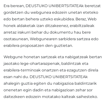
Era berean, DEUSTUKO UNIBERTSITATEAk beretzat
gordetzen du webgunea edozein unetan eteteko
edo bertan behera uzteko eskubidea. Beraz, Web
honek aldaketak izan ditzakeenez, erabiltzaileak
arretaz irakurri behar du dokumentu hau bere
osotasunean, Webgunearen sarbidera sartzea edo
erabilera proposatzen den guztietan.
Webgune honetan sartzeak eta nabigatzeak bertan
jasotako lege-ohartarazpenak, baldintzak eta
erabilera-terminoak onartzen eta ezagutzen direla
esan nahi du. DEUSTUKO UNIBERTSITATEAk
ahalegin guztia egiten du nabigazioa baldintzarik
onenetan egin dadin eta nabigazioan zehar sor
daitezkeen edozein motatako kalteak saihesteko.