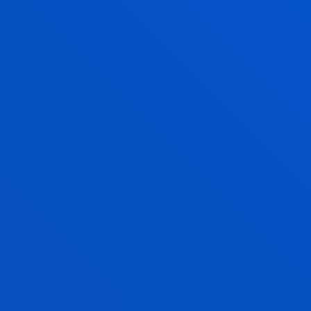
Webgune hau Espainiako legediak arautzen du eta
jabetza intelektual eta industrialari buruzko legeria
aplikagarriak babesten du.
Webgunean agertzen diren eduki eta informazio
guztiak, eta bereziki diseinuak, testuak, audioak,
grafikoak, logoak, kodeak, datu-baseak, izen
komertzialak, markak edo industrian eta
merkataritzan erabil daitekeen beste edozein zeinu,
DEUSTUKO UNIBERTSITATEAREN jabetza
intelektual eta industrialeko eskubideen mende
daude, edo horiek webgunean behar bezala
sartzeko baimena eman duten titularren mende.
Horiek aipatze hutsak ez dakar berekin Webguneak
horiei buruz inolako babes, laguntza, gomendio,
eskubide edo erantzukizunik egiten duenik.