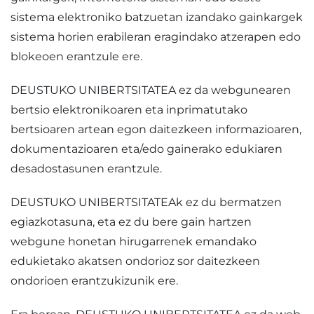
sistema elektroniko batzuetan izandako gainkargek
sistema horien erabileran eragindako atzerapen edo
blokeoen erantzule ere.
DEUSTUKO UNIBERTSITATEA ez da webgunearen
bertsio elektronikoaren eta inprimatutako
bertsioaren artean egon daitezkeen informazioaren,
dokumentazioaren eta/edo gainerako edukiaren
desadostasunen erantzule.
DEUSTUKO UNIBERTSITATEAk ez du bermatzen
egiazkotasuna, eta ez du bere gain hartzen
webgune honetan hirugarrenek emandako
edukietako akatsen ondorioz sor daitezkeen
ondorioen erantzukizunik ere.