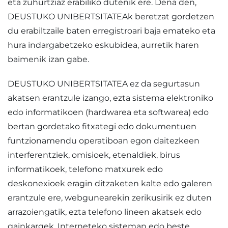
eta zuhurtziaz erabiliko dutenik ere. Dena den,
DEUSTUKO UNIBERTSITATEAk beretzat gordetzen
du erabiltzaile baten erregistroari baja emateko eta
hura indargabetzeko eskubidea, aurretik haren
baimenik izan gabe.
DEUSTUKO UNIBERTSITATEA ez da segurtasun
akatsen erantzule izango, ezta sistema elektroniko
edo informatikoen (hardwarea eta softwarea) edo
bertan gordetako fitxategi edo dokumentuen
funtzionamendu operatiboan egon daitezkeen
interferentziek, omisioek, etenaldiek, birus
informatikoek, telefono matxurek edo
deskonexioek eragin ditzaketen kalte edo galeren
erantzule ere, webgunearekin zerikusirik ez duten
arrazoiengatik, ezta telefono lineen akatsek edo
gainkargek, Interneteko sisteman edo beste