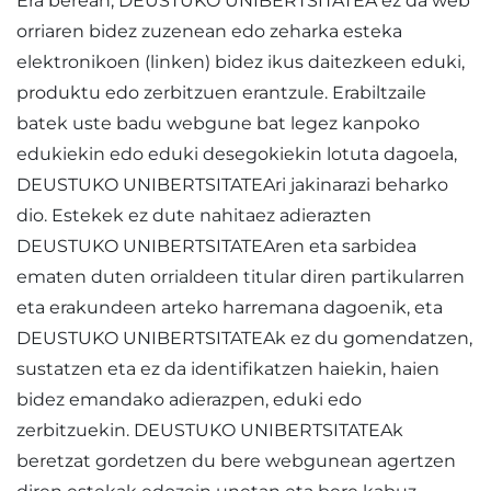
Era berean, DEUSTUKO UNIBERTSITATEA ez da web
orriaren bidez zuzenean edo zeharka esteka
elektronikoen (linken) bidez ikus daitezkeen eduki,
produktu edo zerbitzuen erantzule. Erabiltzaile
batek uste badu webgune bat legez kanpoko
edukiekin edo eduki desegokiekin lotuta dagoela,
DEUSTUKO UNIBERTSITATEAri jakinarazi beharko
dio. Estekek ez dute nahitaez adierazten
DEUSTUKO UNIBERTSITATEAren eta sarbidea
ematen duten orrialdeen titular diren partikularren
eta erakundeen arteko harremana dagoenik, eta
DEUSTUKO UNIBERTSITATEAk ez du gomendatzen,
sustatzen eta ez da identifikatzen haiekin, haien
bidez emandako adierazpen, eduki edo
zerbitzuekin. DEUSTUKO UNIBERTSITATEAk
beretzat gordetzen du bere webgunean agertzen