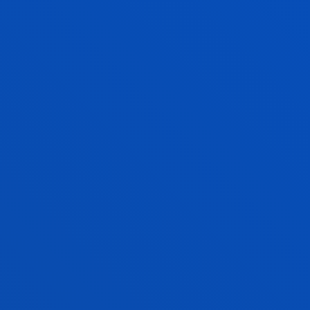
gabe, jabetza intelektual industrialaren arloan
indarrean dagoen legeriaren arabera babesten den
webgune honetako edozein elementu erabiltzea.
Bereziki, ezin izango dira erabili izen komertzialak
bezalako markak, establezimenduetako
errotuluetako logotipo moduko izendapenak,
esloganak edo titularrari dagokion beste edozein
zeinu bereizgarri.
7. Cookieak
DEUSTUKO UNIBERTSITATEAk erabiltzaileei
jakinarazten die bere sistemetan "cookieak"
instalatuta dituela eta, ondorioz, webgune honetara
sartzeak cookieak erabiltzea dakarrela.
Cookieak informazio fitxategi txikiak dira, web
zerbitzariek programa nabigatzaileetara bidaltzen