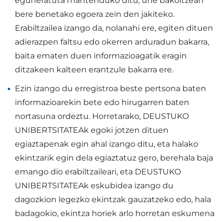
eguneratuta mantenduko ditu, une bakoitzean
bere benetako egoera zein den jakiteko.
Erabiltzailea izango da, nolanahi ere, egiten dituen
adierazpen faltsu edo okerren arduradun bakarra,
baita ematen duen informazioagatik eragin
ditzakeen kalteen erantzule bakarra ere.
Ezin izango du erregistroa beste pertsona baten
informazioarekin bete edo hirugarren baten
nortasuna ordeztu. Horretarako, DEUSTUKO
UNIBERTSITATEAk egoki jotzen dituen
egiaztapenak egin ahal izango ditu, eta halako
ekintzarik egin dela egiaztatuz gero, berehala baja
emango dio erabiltzaileari, eta DEUSTUKO
UNIBERTSITATEAk eskubidea izango du
dagozkion legezko ekintzak gauzatzeko edo, hala
badagokio, ekintza horiek arlo horretan eskumena