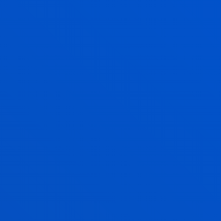
inolako erantzukizunik, honako arrazoi hauengatik:
Estekatutako guneen funtzionamendu,
erabilgarritasun, irisgarritasun edo
jarraitutasunagatik.
Estekatutako guneetan dauden informazioa,
edukiak eta zerbitzuak emateagatik edo
transmititzeagatik.
Estekatutako guneetako informazioaren, edukien
eta zerbitzuen kalitate, zilegitasun, fidagarritasun
eta erabilgarritasunagatik.
Hirugarrenek webgunearen bidez emandako
zerbitzuengatik.
6. Jabetza intelektuala eta industriala