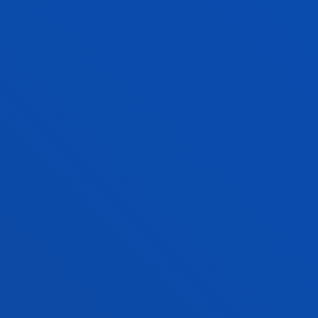
nabigatzailean dagokion aukera hautatuta.
Webgune hau erabiltzean, erabiltzaileak cookieak
erabiltzeko baimena ematen du, nabigazioa
errazteko eta helburu estatistikoetarako.
Prozesatzeko ataza guztiak indarrean dagoen
legediaren arabera egingo dira.
Hala ere, zure terminal informatikoan erabilera hori
baztertzeko aukeraren berri ematen dizugu, zure
Interneteko nabigatzailearen jarraibideei jarraituz,
baina DEUSTUKO UNIBERTSITATEA ez da
arduratzen horiek desaktibatzeak webgunearen
funtzionamendu egokia eragotzi edo zaildu
badezake.
8. Deuseztasun partziala eta uko egiterik eza