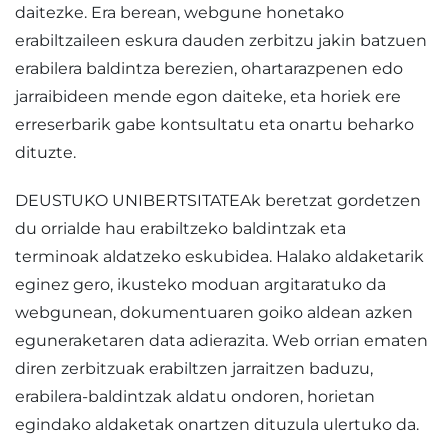
daitezke. Era berean, webgune honetako
erabiltzaileen eskura dauden zerbitzu jakin batzuen
erabilera baldintza berezien, ohartarazpenen edo
jarraibideen mende egon daiteke, eta horiek ere
erreserbarik gabe kontsultatu eta onartu beharko
dituzte.
DEUSTUKO UNIBERTSITATEAk beretzat gordetzen
du orrialde hau erabiltzeko baldintzak eta
terminoak aldatzeko eskubidea. Halako aldaketarik
eginez gero, ikusteko moduan argitaratuko da
webgunean, dokumentuaren goiko aldean azken
eguneraketaren data adierazita. Web orrian ematen
diren zerbitzuak erabiltzen jarraitzen baduzu,
erabilera-baldintzak aldatu ondoren, horietan
egindako aldaketak onartzen dituzula ulertuko da.