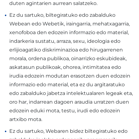
duten agintarien aurrean salatzeko.
Ez du sartuko, biltegiratuko edo zabalduko
Webean edo Webetik, iraingarria, mehatxagarria,
xenofoboa den edozein informazio edo material,
indarkeria sustatu, arraza, sexu, ideologia edo
erlijioagatiko diskriminazioa edo hirugarrenen
morala, ordena publikoa, oinarrizko eskubideak,
askatasun publikoak, ohorea, intimitatea edo
irudia edozein modutan erasotzen duen edozein
informazio edo material, eta ez du argitaratuko
edo zabalduko jabetza intelektualaren legeak eta,
oro har, indarrean dagoen araudia urratzen duen
edozein eduki mota, testu, irudi edo edozein
artxibo mota.
Ez du sartuko, Webaren bidez biltegiratuko edo