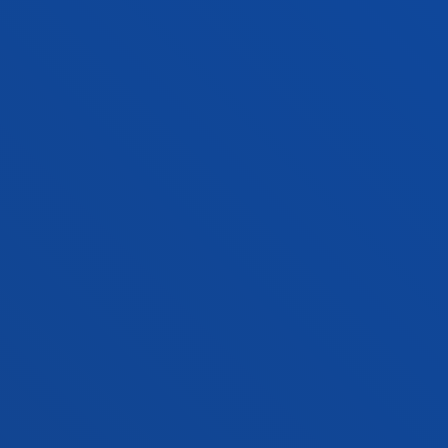
Lege-oharraren eguneratze-data: 2026ko otsailaren
19a
FAKULTATEAK
INFORMAZIO PRAKTIKOA
ZER BERRI