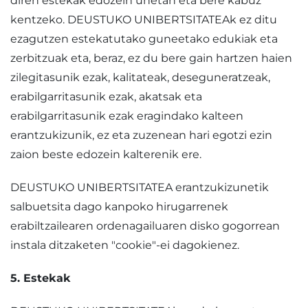
diren estekak edozein unetan eta bere kabuz
kentzeko. DEUSTUKO UNIBERTSITATEAk ez ditu
ezagutzen estekatutako guneetako edukiak eta
zerbitzuak eta, beraz, ez du bere gain hartzen haien
zilegitasunik ezak, kalitateak, deseguneratzeak,
erabilgarritasunik ezak, akatsak eta
erabilgarritasunik ezak eragindako kalteen
erantzukizunik, ez eta zuzenean hari egotzi ezin
zaion beste edozein kalterenik ere.
DEUSTUKO UNIBERTSITATEA erantzukizunetik
salbuetsita dago kanpoko hirugarrenek
erabiltzailearen ordenagailuaren disko gogorrean
instala ditzaketen "cookie"-ei dagokienez.
5. Estekak