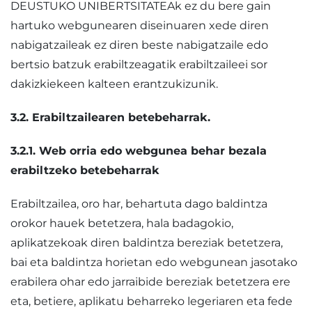
DEUSTUKO UNIBERTSITATEAk ez du bere gain
hartuko webgunearen diseinuaren xede diren
nabigatzaileak ez diren beste nabigatzaile edo
bertsio batzuk erabiltzeagatik erabiltzaileei sor
dakizkiekeen kalteen erantzukizunik.
3.2. Erabiltzailearen betebeharrak.
3.2.1. Web orria edo webgunea behar bezala
erabiltzeko betebeharrak
Erabiltzailea, oro har, behartuta dago baldintza
orokor hauek betetzera, hala badagokio,
aplikatzekoak diren baldintza bereziak betetzera,
bai eta baldintza horietan edo webgunean jasotako
erabilera ohar edo jarraibide bereziak betetzera ere
eta, betiere, aplikatu beharreko legeriaren eta fede