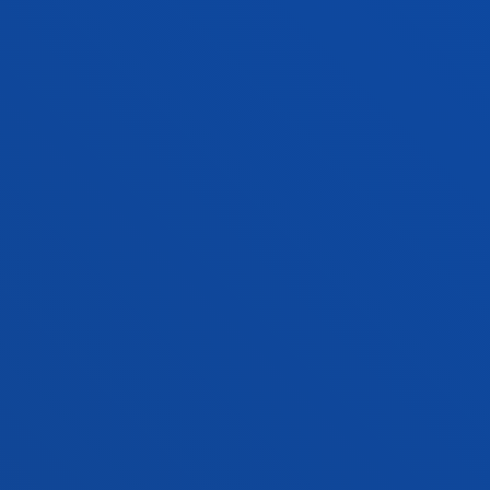
posta helbidera.
Erabiltzaileak berariaz onartzen du posta elektroniko
hori erabiltzea komunikazioak bidaltzeko baliozko
prozedura gisa.
12. Lege eta jurisdikzio aplikagarria
Webgune hau arautzen duten terminoak eta
baldintzak eta erator daitezkeen erlazio guztiak
Espainiako legeriak babesten ditu.
Webgune honetan sartzeak edo berau erabiltzeak
sor dezakeen edozein eztabaida Bilboko Epaitegi
eta Auzitegien mende jarriko da, eta alderdiek
berariaz uko egingo diete foruei, baldin eta forurik
badute eta aipatutakoez bestelakoak badira.