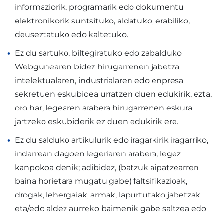
informaziorik, programarik edo dokumentu
elektronikorik suntsituko, aldatuko, erabiliko,
deuseztatuko edo kaltetuko.
Ez du sartuko, biltegiratuko edo zabalduko
Webgunearen bidez hirugarrenen jabetza
intelektualaren, industrialaren edo enpresa
sekretuen eskubidea urratzen duen edukirik, ezta,
oro har, legearen arabera hirugarrenen eskura
jartzeko eskubiderik ez duen edukirik ere.
Ez du salduko artikulurik edo iragarkirik iragarriko,
indarrean dagoen legeriaren arabera, legez
kanpokoa denik; adibidez, (batzuk aipatzearren
baina horietara mugatu gabe) faltsifikazioak,
drogak, lehergaiak, armak, lapurtutako jabetzak
eta/edo aldez aurreko baimenik gabe saltzea edo