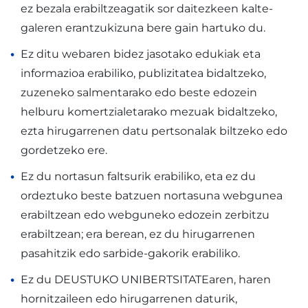
ez bezala erabiltzeagatik sor daitezkeen kalte-
galeren erantzukizuna bere gain hartuko du.
Ez ditu webaren bidez jasotako edukiak eta
informazioa erabiliko, publizitatea bidaltzeko,
zuzeneko salmentarako edo beste edozein
helburu komertzialetarako mezuak bidaltzeko,
ezta hirugarrenen datu pertsonalak biltzeko edo
gordetzeko ere.
Ez du nortasun faltsurik erabiliko, eta ez du
ordeztuko beste batzuen nortasuna webgunea
erabiltzean edo webguneko edozein zerbitzu
erabiltzean; era berean, ez du hirugarrenen
pasahitzik edo sarbide-gakorik erabiliko.
Ez du DEUSTUKO UNIBERTSITATEaren, haren
hornitzaileen edo hirugarrenen daturik,