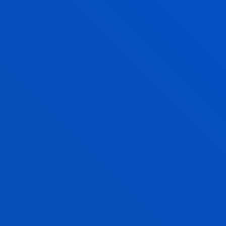
Inola ere ez da ulertuko lizentziarik ematen denik
edo eskubide horiei uko egiten zaienik,
eskualdatzen direnik, eskubide horiek osorik edo
partzialki lagatzen direnik, eta ez da eskubiderik edo
eskubide-itxaropenik emango eta, bereziki, eduki
horiek aldatzeko, ustiatzeko, erreproduzitzeko,
banatzeko edo jendaurrean komunikatzeko
eskubiderik, DEUSTUKO UNIBERTSITATEAren edo
kasuan kasuko titularren berariazko baimenik gabe.
Webgunearen edukiaren zati bat ere ezin izango da
aldatu, kopiatu, banatu, markoztatu, erreproduzitu,
berrargitaratu, deskargatu, erakutsi, argitaratu,
transmititu edo saldu inolako bitartekoren bidez,
osorik edo zati batean, titularraren aldez aurreko
idatzizko baimenik gabe. Ezin izango da