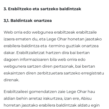
3. Erabiltzeko eta sartzeko baldintzak
3,1. Baldintzak onartzea
Web orria edo webgunea erabiltzeak erabiltzaile
izaera ematen du, eta Lege Ohar honetan jasotako
erabilera-baldintza eta -termino guztiak onartzea
dakar. Erabiltzailetzat hartzen dira bai bertan
dagoen informazioaren bila web orrira edo
webgunera sartzen diren pertsonak, bai bertan
eskaintzen diren zerbitzuetara sartzeko erregistratu
direnak.
Erabiltzaileei gomendatzen zaie Lege Ohar hau
aldian behin arretaz irakurtzea, izan ere, Abisu
horretan jasotako erabilera baldintzak aldatu egin