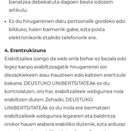
banatzea debekatuta dagoen beste edozein
artikulu.
Ez du hirugarrenen datu pertsonalik gordeko edo
bilduko, haien baimenik gabe, ezta posta
elektronikorik eta/edo telefonorik ere.
4. Erantzukizuna
Erabiltzailea izango da web orria behar ez bezala edo
legez kanpo erabiltzeagatik hirugarrenei sor
diezazkiekeen arau-hausteen edo kalteen erantzule
bakarra. DEUSTUKO UNIBERTSITATEAk ez du
kontrolatzen, oro har, erabiltzaileek webgunea nola
erabiltzen duten. Zehazki, DEUSTUKO
UNIBERTSITATEAk ez du inola ere bermatzen
erabiltzaileek webgunea legearen eta baldintza
orokor hauen arabera erabiliko dutenik, ezta arduraz