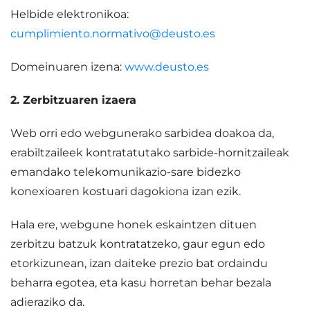
Helbide elektronikoa:
cumplimiento.normativo@deusto.es
Domeinuaren izena:
www.deusto.es
2. Zerbitzuaren izaera
Web orri edo webgunerako sarbidea doakoa da,
erabiltzaileek kontratatutako sarbide-hornitzaileak
emandako telekomunikazio-sare bidezko
konexioaren kostuari dagokiona izan ezik.
Hala ere, webgune honek eskaintzen dituen
zerbitzu batzuk kontratatzeko, gaur egun edo
etorkizunean, izan daiteke prezio bat ordaindu
beharra egotea, eta kasu horretan behar bezala
adieraziko da.