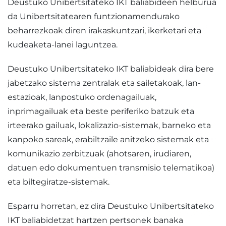
Deustuko Unibertsitateko IKT baliabideen helburua
da Unibertsitatearen funtzionamendurako
beharrezkoak diren irakaskuntzari, ikerketari eta
kudeaketa-lanei laguntzea.
Deustuko Unibertsitateko IKT baliabideak dira bere
jabetzako sistema zentralak eta sailetakoak, lan-
estazioak, lanpostuko ordenagailuak,
inprimagailuak eta beste periferiko batzuk eta
irteerako gailuak, lokalizazio-sistemak, barneko eta
kanpoko sareak, erabiltzaile anitzeko sistemak eta
komunikazio zerbitzuak (ahotsaren, irudiaren,
datuen edo dokumentuen transmisio telematikoa)
eta biltegiratze-sistemak.
Esparru horretan, ez dira Deustuko Unibertsitateko
IKT baliabidetzat hartzen pertsonek banaka