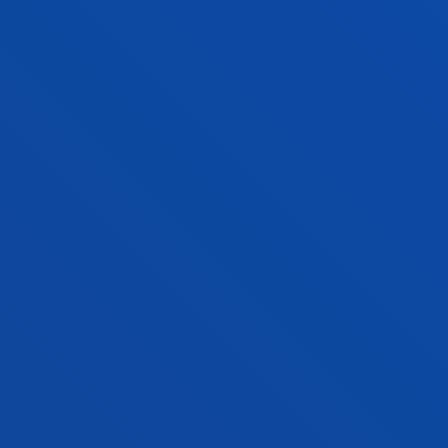
Segurtasunerako Batzordeak txosten hori onartu
beharko du.
ARAU ESPARRUA
Informazioaren segurtasuneko politika hau
lege eta errege-dekretu hauetan xedatutakoaren
arabera ematen da:
Europako Parlamentuaren eta Kontseiluaren
2016ko apirilaren 27ko 2016/679 Erregelamenduak
datu pertsonalen tratamenduari dagokionez
pertsona fisikoen babesari eta datu horien
zirkulazio askeari buruzko arauak ezartzen
dituenak eta 95/46/CE Zuzentaraua (Datuak
Babesteko Erregelamendu Orokorra)