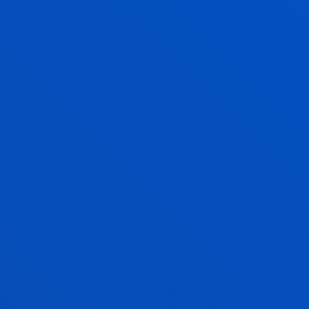
Politika eta politika horretatik sortzen den
Segurtasuneko Araudia, eta Informazioaren
Segurtasuneko Batzordearen ardura da informazioa
jaso behar dutenengana iristeko beharrezko
baliabideak jartzea.
Unibertsitateko langile guztiek jabetu behar dute
informazio-sistemen segurtasuna bermatu behar
dela, eta haiek funtsezkoak direla segurtasuna
mantentzeko eta hobetzeko.
Etengabeko kontzientziazio-programa bat ezarriko
da Deustuko kide guztiei arreta eskaintzeko, batez
ere sartu berriei. IKT sistemak erabiltzeko,
operatzeko edo administratzeko erantzukizuna
duten pertsonek prestakuntza jasoko dute