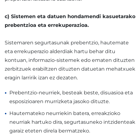
c) Sistemen eta datuen hondamendi kasuetarako
prebentzioa eta errekuperazioa.
Sistemaren segurtasunak prebentzio, hautemate
eta errekuperazio alderdiak hartu behar ditu
kontuan, informazio-sistemek edo ematen dituzten
zerbitzuek erabiltzen dituzten datuetan mehatxuek
eragin larririk izan ez dezaten.
Prebentzio-neurriek, besteak beste, disuasioa eta
esposizioaren murrizketa jasoko dituzte.
Hautemateko neurriekin batera, erreakzioko
neurriak hartuko dira, segurtasuneko intzidenteak
garaiz eteten direla bermatzeko.