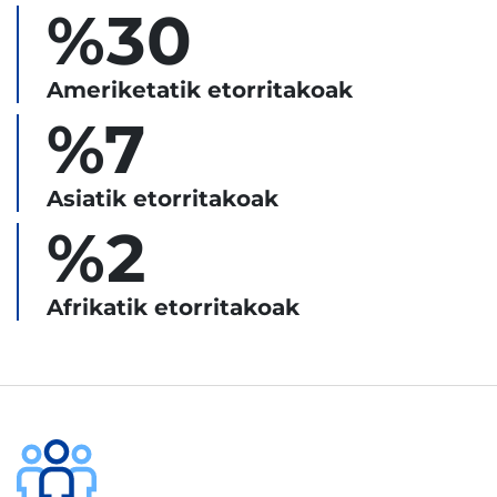
%30
Ameriketatik etorritakoak
%7
Asiatik etorritakoak
%2
Afrikatik etorritakoak