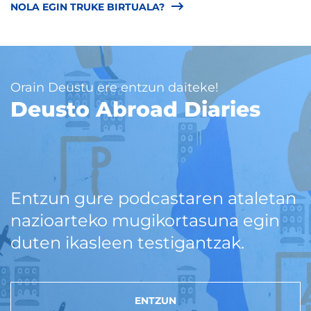
NOLA EGIN TRUKE BIRTUALA?
Orain Deustu ere entzun daiteke!
Deusto Abroad Diaries
Entzun gure podcastaren ataletan
nazioarteko mugikortasuna egin
duten ikasleen testigantzak.
ENTZUN