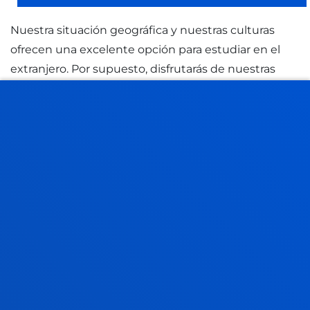
Nuestra situación geográfica y nuestras culturas
ofrecen una excelente opción para estudiar en el
extranjero. Por supuesto, disfrutarás de nuestras
ciudades y paisajes naturales, degustarás buena
comida y vivirás una experiencia inolvidable con
nuevos amigos. Sabemos que
esta experiencia
suele tener un gran impacto medioambiental
, y
promover la sostenibilidad es esencial para
Deusto
. Por ello, es importante cambiar los hábitos
de movilidad para reducir significativamente la
huella ecológica. Hay muchos consejos y sitios web
que son bien conocidos, pero muchos otros se
pasan por alto o son difíciles de encontrar. Por eso se
ha creado esta guía para una experiencia sostenible.
Disfrútela.