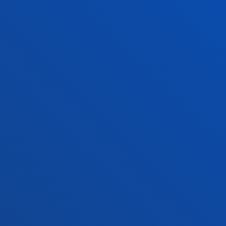
+34 943 326 600
Jarri gurekin harremanetan
Gasteizko egoitza
Ezagutu egoitza
+34 945 010 114
Jarri gurekin harremanetan
Madrilgo egoitza
Ezagutu egoitza
+34 915 77 61 89
Jarri gurekin harremanetan