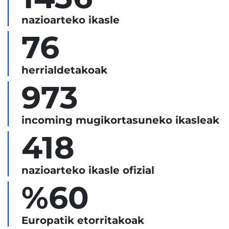
nazioarteko ikasle
76
herrialdetakoak
973
incoming mugikortasuneko ikasleak
418
nazioarteko ikasle ofizial
%60
Europatik etorritakoak