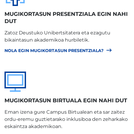
MUGIKORTASUN PRESENTZIALA EGIN NAHI
DUT
Zatoz Deustuko Unibertsitatera eta ezagutu
bikaintasun akademikoa hurbiletik.
NOLA EGIN MUGIKORTASUN PRESENTZIALA?
MUGIKORTASUN BIRTUALA EGIN NAHI DUT
Eman izena gure Campus Birtualean eta sar zaitez
ordu-eremu guztietarako inklusiboa den zeharkako
eskaintza akademikoan.