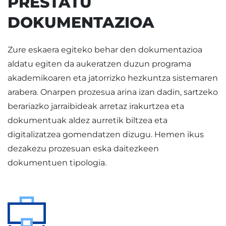
PRESTATU
DOKUMENTAZIOA
Zure eskaera egiteko behar den dokumentazioa
aldatu egiten da aukeratzen duzun programa
akademikoaren eta jatorrizko hezkuntza sistemaren
arabera. Onarpen prozesua arina izan dadin, sartzeko
berariazko jarraibideak arretaz irakurtzea eta
dokumentuak aldez aurretik biltzea eta
digitalizatzea gomendatzen dizugu. Hemen ikus
dezakezu prozesuan eska daitezkeen
dokumentuen tipologia.