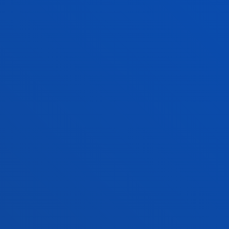
OROKORRA
secretaria-general.ss@deusto.es
Kontaktua:
943 326 310
- Goizez: astelehenetik ostiralera 9: 00etatik
13:00etara eta ostegunetan 11:00etatik 13:00etara
- Arratsaldez: astearte eta ostegunetan 14:30etik
16:00etara (ekainean eta uztailean izan ezik)
- Abuztuan: itxita
FAKULTATEAK
INFORMAZIO PRAKTIKOA