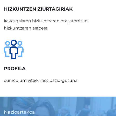
HIZKUNTZEN ZIURTAGIRIAK
irakasgaiaren hizkuntzaren eta jatorrizko
hizkuntzaren arabera
PROFILA
curriculum vitae, motibazio-gutuna
Nazioartekoa