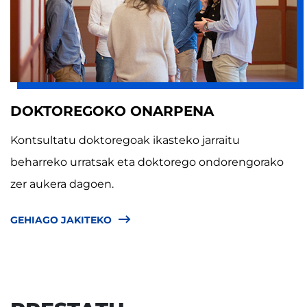
DOKTOREGOKO ONARPENA
Kontsultatu doktoregoak ikasteko jarraitu
beharreko urratsak eta doktorego ondorengorako
zer aukera dagoen.
GEHIAGO JAKITEKO