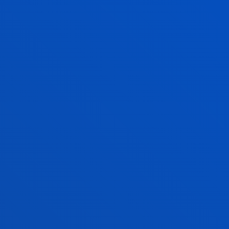
BALIOZKOA DA NIRE TITULAZIOA
DEUSTUKO UNIBERTSITATEAN SARTZEA
ESKATZEKO?
ZER DA ECTS-A?
ZEIN DA KALIFIKAZIOEN SISTEMA?
ZEIN DA EGUTEGI AKADEMIKOA?
KONTAKTUAK