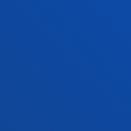
ZER BERRI
GESTIOAK ETA TRAMITEAK
Bilboko campusa
Ezagutu campusa
+34 944 139 000
Jarri gurekin harremanetan
Donostiako campusa
Ezagutu campusa
+34 943 326 600
Jarri gurekin harremanetan
Gasteizko egoitza