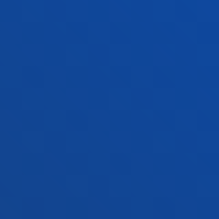
Ezagutu egoitza
+34 945 010 114
Jarri gurekin harremanetan
Madrilgo egoitza
Ezagutu egoitza
+34 915 77 61 89
Jarri gurekin harremanetan
Jarri gurekin harremanetan
Iradokizunen ontzia
Pribatutasun-politikak eta lege-oharra
Kanal etikoa
Mapa