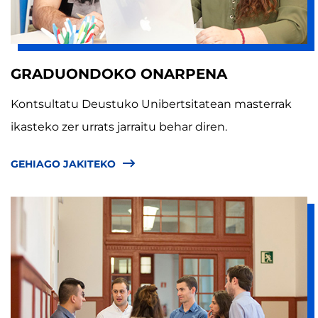
GRADUONDOKO ONARPENA
Kontsultatu Deustuko Unibertsitatean masterrak
ikasteko zer urrats jarraitu behar diren.
GEHIAGO JAKITEKO