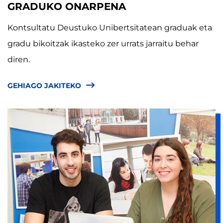
GRADUKO ONARPENA
Kontsultatu Deustuko Unibertsitatean graduak eta
gradu bikoitzak ikasteko zer urrats jarraitu behar
diren.
GEHIAGO JAKITEKO