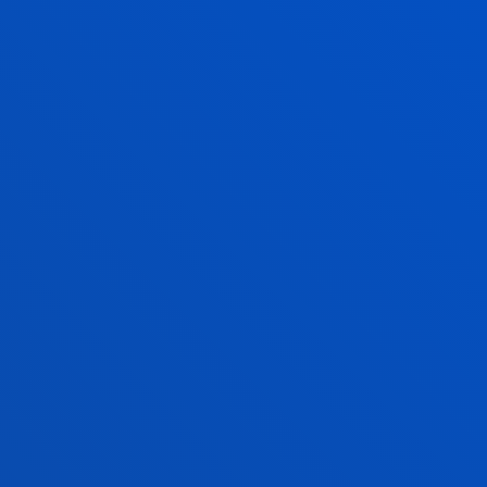
ZATOZ ETA EZAGUTU GAITZAZU
2. ESKATU ZURE TOKIA
Egizu eskaera online, erantsi eskatzen den
dokumentazioa eta lortu tokia egin nahi dituzun
ikasketetan.
EZAGUTU SARTZEKO PROZESUA