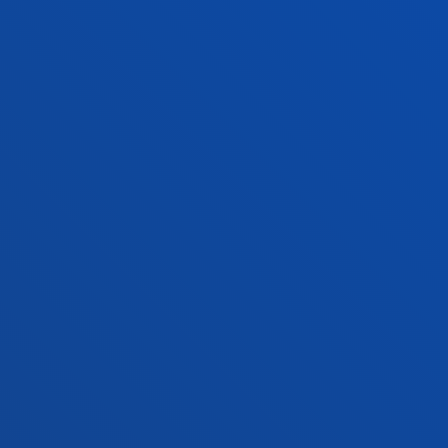
Donostiako campusa
Ezagutu campusa
+34 943 326 600
Jarri gurekin harremanetan
Gasteizko egoitza
Ezagutu egoitza
+34 945 010 114
Jarri gurekin harremanetan
Madrilgo egoitza
Ezagutu egoitza
+34 915 77 61 89
Jarri gurekin harremanetan