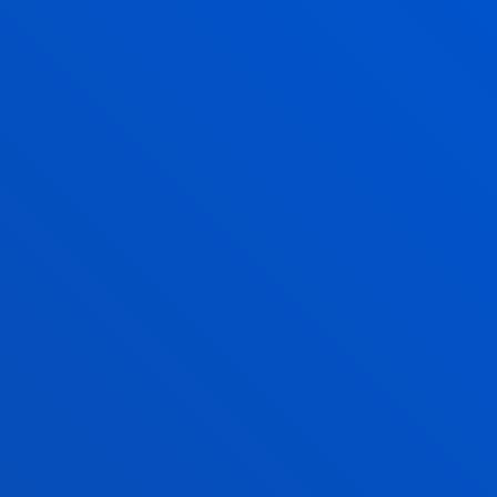
SUMMER SCHOOL
HEMEN HASIKO DUZU
BIDEA
1. EZAGUTU GAITZAZU.
Hartu parte informazio saioetan (online eta aurrez
aurre) edo aurkitu gaitzazu nazioarteko azoketan,
eta ezagutu gure eskaintza akademikoa.