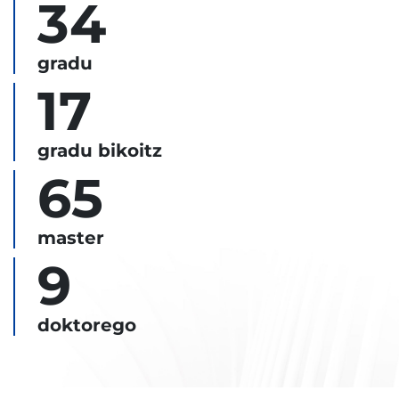
34
gradu
17
gradu bikoitz
65
master
9
doktorego