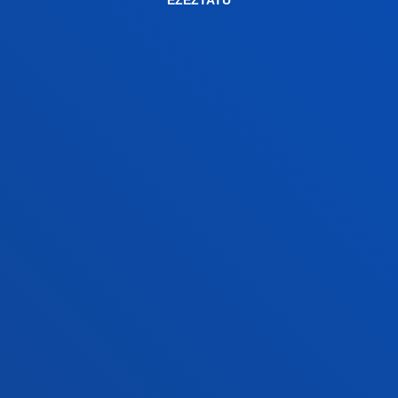
EZEZTATU
FAKULTATEAK
INFORMAZIO PRAKTIKOA
ZER BERRI
GESTIOAK ETA TRAMITEAK
Bilboko campusa
Ezagutu campusa
+34 944 139 000
Jarri gurekin harremanetan