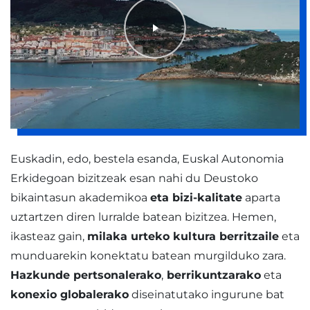
Euskadin, edo, bestela esanda, Euskal Autonomia
Erkidegoan bizitzeak esan nahi du Deustoko
bikaintasun akademikoa
eta bizi-kalitate
aparta
uztartzen diren lurralde batean bizitzea. Hemen,
ikasteaz gain,
milaka urteko kultura berritzaile
eta
munduarekin konektatu batean murgilduko zara.
Hazkunde pertsonalerako
,
berrikuntzarako
eta
konexio globalerako
diseinatutako ingurune bat