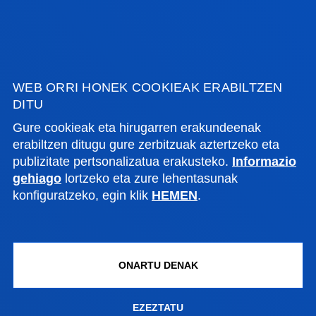
WEB ORRI HONEK COOKIEAK ERABILTZEN
DITU
Gure cookieak eta hirugarren erakundeenak
erabiltzen ditugu gure zerbitzuak aztertzeko eta
publizitate pertsonalizatua erakusteko.
Informazio
gehiago
lortzeko eta zure lehentasunak
konfiguratzeko, egin klik
HEMEN
.
Donostiako campusa
Dono
Seba
Hiria
ONARTU DENAK
DEUSTO STREET VIEW
TOUR BIRTUALA
EZEZTATU