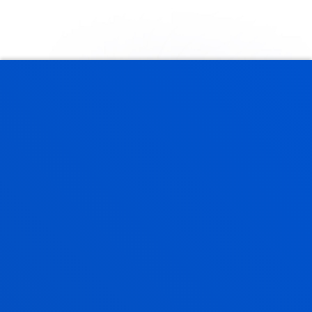
DONOSTIA, INGURUNE
PRIBILEGIATUA
Donostiako gure campusa aukeratzea
bikaintasun
akademikoa
eta
munduko hiri-paisaiarik
ederrenetako
bat uztartzen dituen ingurunea
hautatzea da. Donostia bisitatzeko hiria ez ezik,