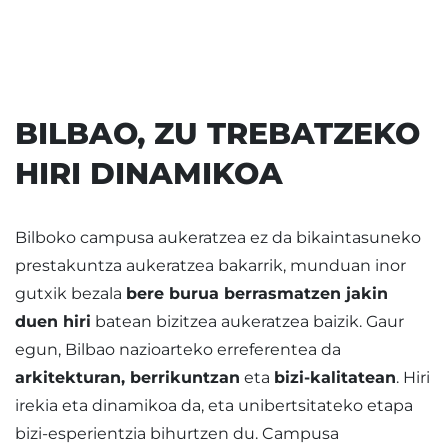
BILBAO, ZU TREBATZEKO
HIRI DINAMIKOA
Bilboko campusa aukeratzea ez da bikaintasuneko
prestakuntza aukeratzea bakarrik, munduan inor
gutxik bezala
bere burua berrasmatzen jakin
duen hiri
batean bizitzea aukeratzea baizik. Gaur
egun, Bilbao nazioarteko erreferentea da
arkitekturan, berrikuntzan
eta
bizi-kalitatean
. Hiri
irekia eta dinamikoa da, eta unibertsitateko etapa
bizi-esperientzia bihurtzen du. Campusa