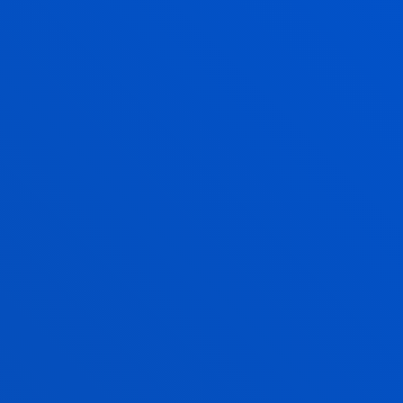
harrera egin eta
oreka
eta
bizi kalitatean
hazteko
gonbita egiten dizun tokia ere bada. Hiriaren
bihotzean eta Urumea ibaiaren ertzean,
gure
campusa harmoniaz integratzen da hirian
, eta
lasaitasun giroa eskaintzen du, hiri ingurunearen
erritmoan.
3
hondartza eta 3 mendi hirian