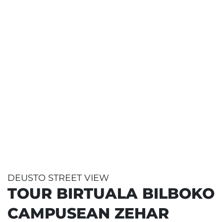
Campusa ezagutu
Bilb
DEUSTO STREET VIEW
TOUR BIRTUALA BILBOKO
CAMPUSEAN ZEHAR