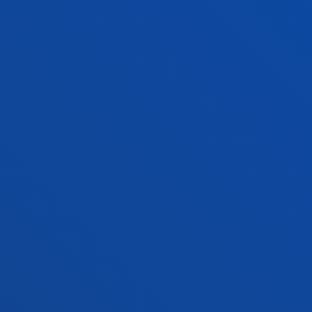
GESTIOAK ETA TRAMITEAK
Bilboko campusa
Ezagutu campusa
+34 944 139 000
Jarri gurekin harremanetan
Donostiako campusa
Ezagutu campusa
+34 943 326 600
Jarri gurekin harremanetan
Gasteizko egoitza
Ezagutu egoitza
+34 945 010 114
Jarri gurekin harremanetan