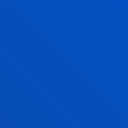
190.000
biztanle
19
Michelin izar, 11 jatetxetan banatuta
1
IBM ordenagailu kuantiko, Europako
lehena eta mundu mailako seietako
bat
65
km bidegorri