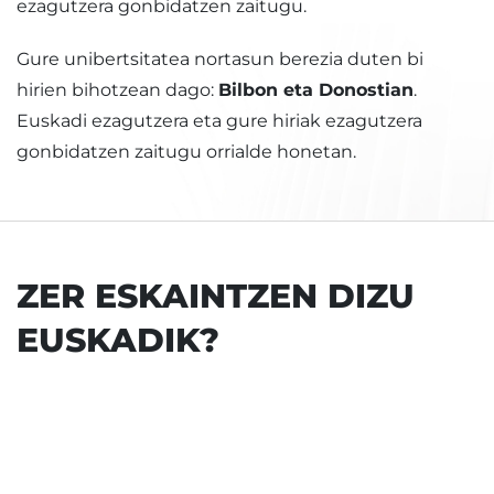
ezagutzera gonbidatzen zaitugu.
Gure unibertsitatea nortasun berezia duten bi
hirien bihotzean dago:
Bilbon eta Donostian
.
Euskadi ezagutzera eta gure hiriak ezagutzera
gonbidatzen zaitugu orrialde honetan.
ZER ESKAINTZEN DIZU
EUSKADIK?