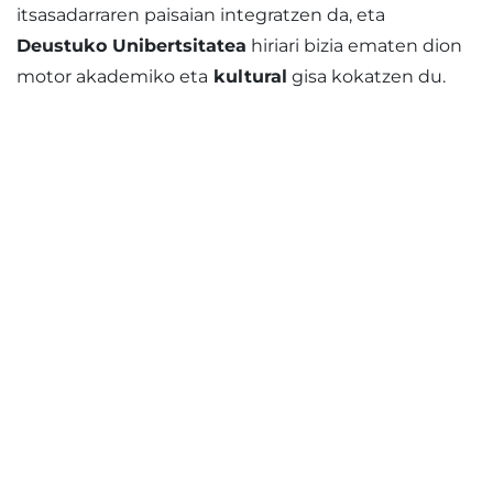
itsasadarraren paisaian integratzen da, eta
Deustuko Unibertsitatea
hiriari bizia ematen dion
motor akademiko eta
kultural
gisa kokatzen du.
10
TOP museo
70
km-ko eraztun berdea-ibilbideak