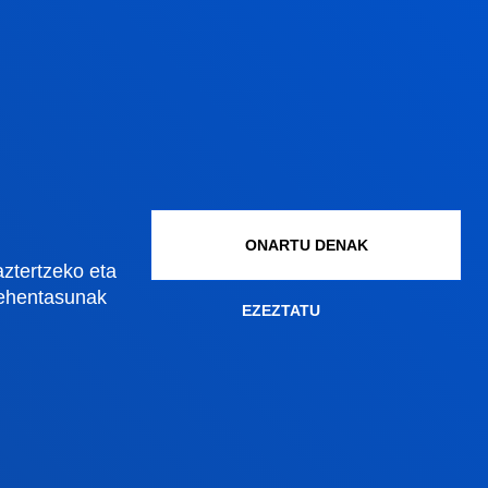
Gestioak eta tramiteak
Graduko onarpena
Graduondoko onarpena
Doktoregoko onarpena
ONARTU DENAK
Baldintza ekonomikoak
aztertzeko eta
Bekak eta laguntzak
lehentasunak
EZEZTATU
Gestio akademikoak
Madrilgo egoitza