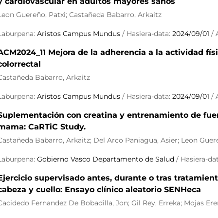
y cardiovascular en adultos mayores sanos
Leon Guereño, Patxi; Castañeda Babarro, Arkaitz
Laburpena:
Aristos Campus Mundus
/ Hasiera-data:
2024/09/01
/
ACM2024_11 Mejora de la adherencia a la actividad fís
colorrectal
Castañeda Babarro, Arkaitz
Laburpena:
Aristos Campus Mundus
/ Hasiera-data:
2024/09/01
/
Suplementación con creatina y entrenamiento de fue
mama: CaRTiC Study.
Castañeda Babarro, Arkaitz; Del Arco Paniagua, Asier; Leon Guereñ
Laburpena:
Gobierno Vasco Departamento de Salud
/ Hasiera-da
Ejercicio supervisado antes, durante o tras tratamien
cabeza y cuello: Ensayo clínico aleatorio SENHeca
Cacidedo Fernandez De Bobadilla, Jon; Gil Rey, Erreka; Mojas Ere