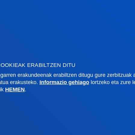
rmazio praktikoa
Zer berri
gi akademikoa
Deusto Agenda
tegia
Berriak
o Campus
Sare sozialak
OOKIEAK ERABILTZEN DITU
txe Nagusia
Deusto Aldizkaria
garren erakundeenak erabiltzen ditugu gure zerbitzuak 
o Alumni
Blogak
zatua erakusteko.
Informazio gehiago
lortzeko eta zure 
tsitateko artxiboa
Prentsa kabinetea
lik
HEMEN
.
lpenak
stiako campusa
Gasteizko egoitza