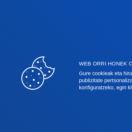
Fakultateak
Info
Osasun Zientziak
Egute
Gizarte eta Giza Zientziak
Liburu
Zuzenbidea
Deust
WEB ORRI HONEK C
Deusto Business School
Ikaste
Gure cookieak eta hiru
Hezkuntza eta Kirola
Deust
publizitate pertsonali
Ingeniaritza
Uniber
konfiguratzeko, egin k
Teologia
Argita
Bilboko campusa
Dono