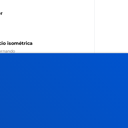
er
cio isométrica
Fernando
 Amaiera-data:
2022/04/30
 Iñaki; Gibaja Martins, Juan Jose; Gil Rey,
/01
/ Amaiera-data:
2021/12/31