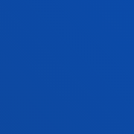
EKONOMIA, ZUZENBIDEA ETA GIZARTE
BERRIKUNTZA PERTSONENTZAT
(EDISPE)
Pertsonentzako gizarte garapeneko, ekonomiako
eta berrikuntzako ikerketa taldea