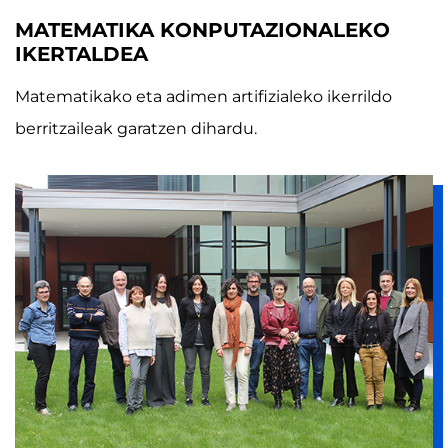
MATEMATIKA KONPUTAZIONALEKO
IKERTALDEA
Matematikako eta adimen artifizialeko ikerrildo
berritzaileak garatzen dihardu.