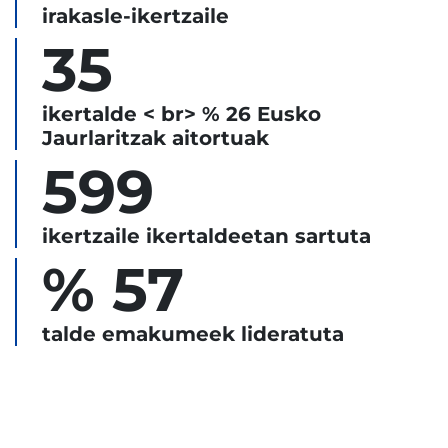
irakasle-ikertzaile
35
ikertalde < br> % 26 Eusko
Jaurlaritzak aitortuak
599
ikertzaile ikertaldeetan sartuta
% 57
talde emakumeek lideratuta