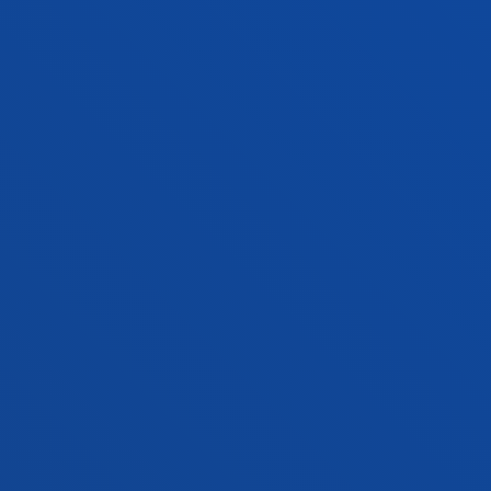
GIZARTEKO ERREALITATEARI
APLIKATUTAKO ETIKA
Etengabe aldatzen ari diren gizarteen erronka
etikoak antzemateko, ulertzeko eta horiei heltzeko
ikertzen dugu.