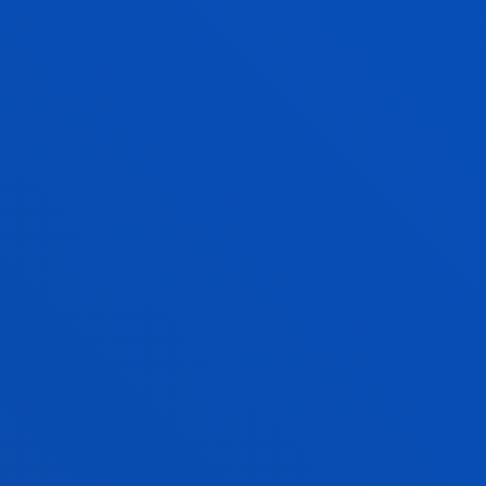
Ingurumen-sektoreko ikerketan liderra da,
jasangarritasunean, baliabideen eraginkortasunean
eta ekonomia zirkularrean barne.