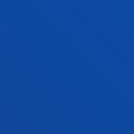
EDUCAR
eDucaR taldea ebidentzia zientifikoetan
oinarritutako kalitatezko hezkuntza sustatzeko
interesa duten ikertzaileek osatzen dute, pertsona
guztien ikaskuntza eta garapena bultzatzeko.