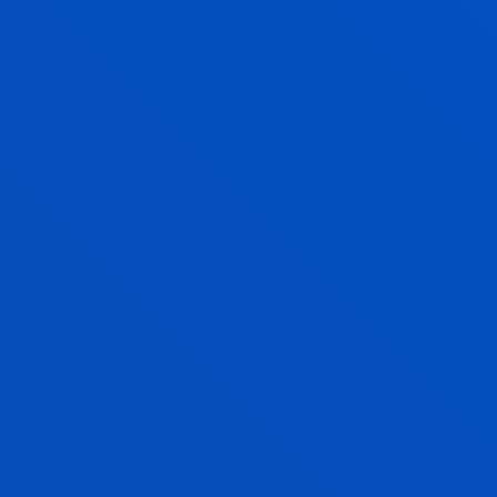
erakundeetan.
DEUSTO STRESS RESEARCH
Erresilientzia-faktoreak eta estresaren aurreko