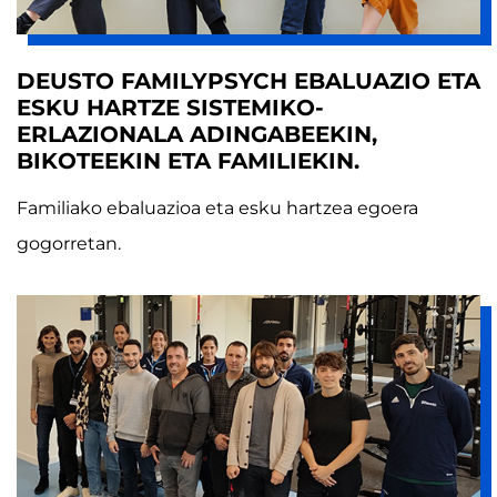
DEUSTO FAMILYPSYCH EBALUAZIO ETA
ESKU HARTZE SISTEMIKO-
ERLAZIONALA ADINGABEEKIN,
BIKOTEEKIN ETA FAMILIEKIN.
Familiako ebaluazioa eta esku hartzea egoera
gogorretan.