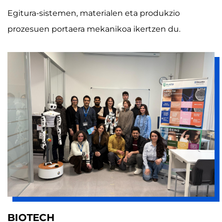
Egitura-sistemen, materialen eta produkzio
prozesuen portaera mekanikoa ikertzen du.
BIOTECH