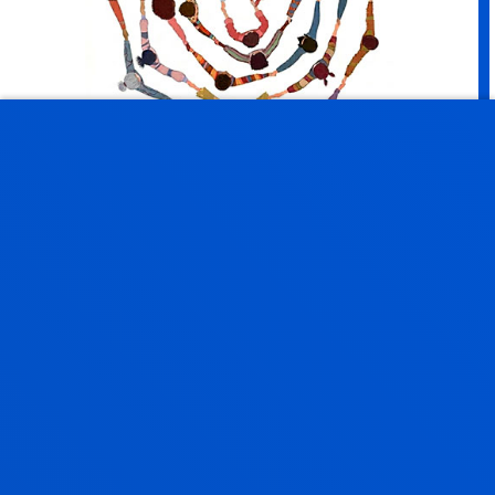
DEUSTO PSICOSOCIAL
Deusto Psikosozial: Gizarte-eraldaketarako ikerketa
eta ekintza, taldeen helburua da ikuspegi
psikosoziala indartzea bai ikerketan bai
irakaskuntzan.