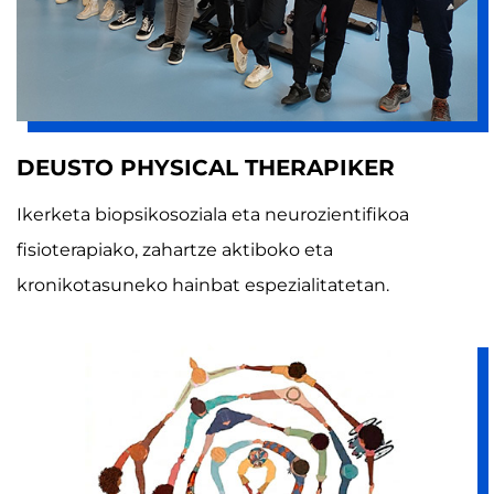
DEUSTO PHYSICAL THERAPIKER
Ikerketa biopsikosoziala eta neurozientifikoa
fisioterapiako, zahartze aktiboko eta
kronikotasuneko hainbat espezialitatetan.