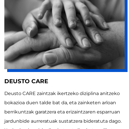
DEUSTO CARE
Deusto CARE zaintzak ikertzeko diziplina anitzeko
bokazioa duen talde bat da, eta zainketen arloan
berrikuntzak garatzera eta erizaintzaren esparruan
jardunbide aurreratuak sustatzera bideratuta dago.