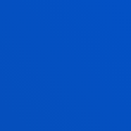
DEUSTO SPORTS AND SOCIETY (DSS)
Gorputz- eta kirol-jarduerak: faktore psiko-
soziohezitzaileak gizarte eragile, kolektibo eta