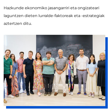
Hazkunde ekonomiko jasangarriri eta ongizateari
laguntzen dieten lurralde-faktoreak eta -estrategiak
aztertzen ditu.