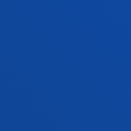
EDUCATION, REGULATED LEARNING
AND ASSESSMENT (ERLA)
Ikaskuntza hezkuntzako ebaluazioaren bidez nola
hobetu ikertzen dugu.