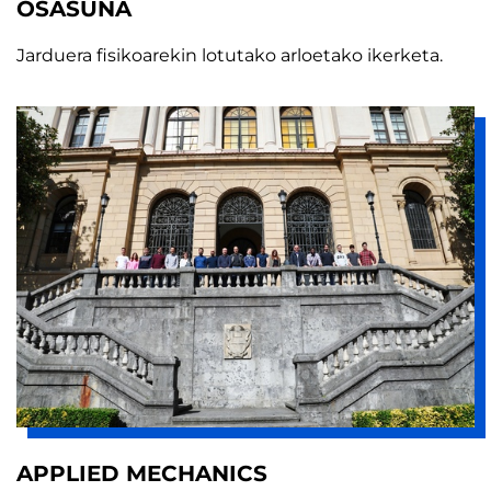
OSASUNA
Jarduera fisikoarekin lotutako arloetako ikerketa.
APPLIED MECHANICS