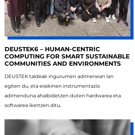
DEUSTEK6 – HUMAN-CENTRIC
COMPUTING FOR SMART SUSTAINABLE
COMMUNITIES AND ENVIRONMENTS
DEUSTEK taldeak ingurumen adimenean lan
egiten du, eta eraikinen instrumentazio
adimenduna ahalbidetzen duten hardwarea eta
softwarea ikertzen ditu.