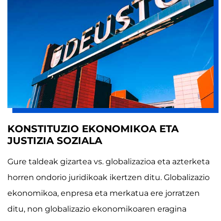
KONSTITUZIO EKONOMIKOA ETA
JUSTIZIA SOZIALA
Gure taldeak gizartea vs. globalizazioa eta azterketa
horren ondorio juridikoak ikertzen ditu. Globalizazio
ekonomikoa, enpresa eta merkatua ere jorratzen
ditu, non globalizazio ekonomikoaren eragina