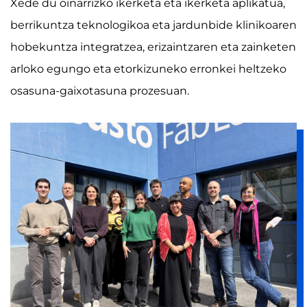
Xede du oinarrizko ikerketa eta ikerketa aplikatua,
berrikuntza teknologikoa eta jardunbide klinikoaren
hobekuntza integratzea, erizaintzaren eta zainketen
arloko egungo eta etorkizuneko erronkei heltzeko
osasuna-gaixotasuna prozesuan.