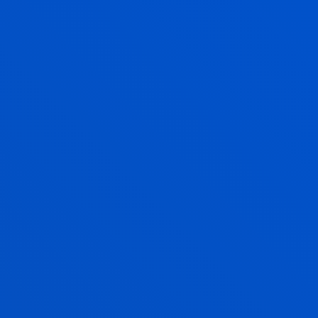
DEUSTO SMART MOBILITY
Deusto Smart Mobility ikertaldean Adimen
Artifizialean eta Nonahiko Konputazioan
oinarritutako teknologia berriak garatzen ditugu
mugikortasun jasangarriagoa eta adimendunagoa
lortzeko.