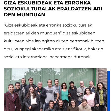
GIZA ESKUBIDEAK ETA ERRONKA
SOZIOKULTURALAK ERALDATZEN ARI
DEN MUNDUAN
“Giza eskubideak eta erronka soziokulturalak
eraldatzen ari den munduan” giza eskubideen
kulturaren alde lan egiten duten pertsonak biltzen
ditu, ikuspegi akademiko eta zientifikotik, bokazio
sozial eta internazional nabarmena dutenak.