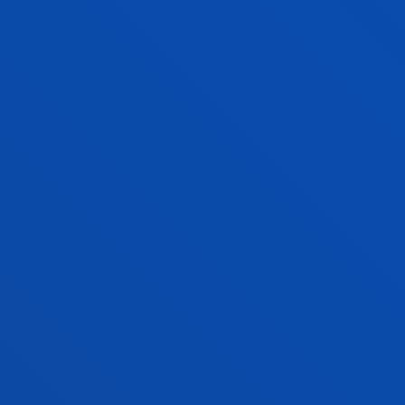
DEUSTOMED
Pertsonarengan oinarritutako ikerketa mediko
jasangarria