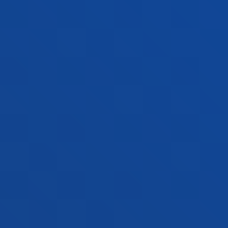
EBALUAZIOA, KLINIKA ETA OSASUNA
Eredu psikoterapeutikoen oinarri teoriko-
kontzeptualak, estrategia metodologikoak eta esku