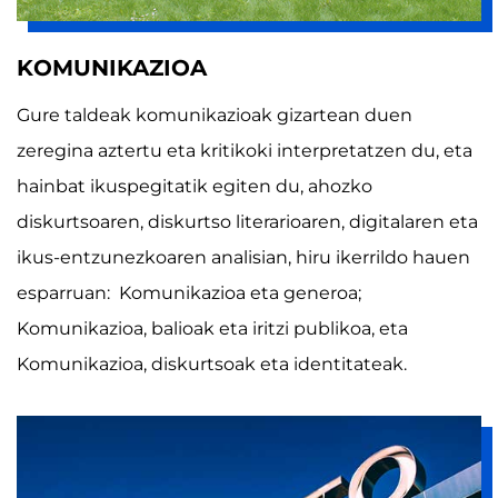
KOMUNIKAZIOA
Gure taldeak komunikazioak gizartean duen
zeregina aztertu eta kritikoki interpretatzen du, eta
hainbat ikuspegitatik egiten du, ahozko
diskurtsoaren, diskurtso literarioaren, digitalaren eta
ikus-entzunezkoaren analisian, hiru ikerrildo hauen
esparruan: Komunikazioa eta generoa;
Komunikazioa, balioak eta iritzi publikoa, eta
Komunikazioa, diskurtsoak eta identitateak.