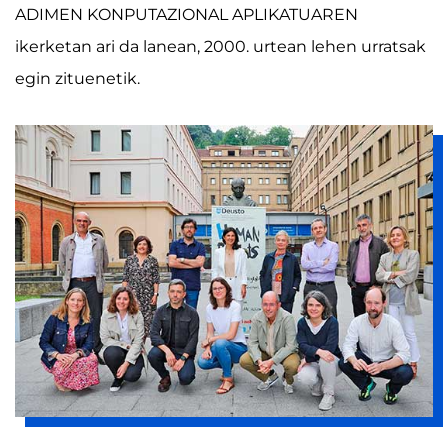
ADIMEN KONPUTAZIONAL APLIKATUAREN
ikerketan ari da lanean, 2000. urtean lehen urratsak
egin zituenetik.