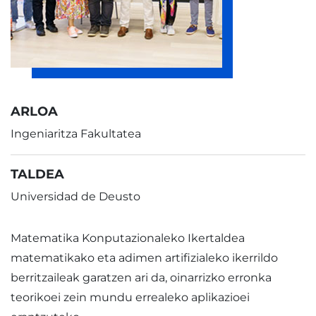
ARLOA
Ingeniaritza Fakultatea
TALDEA
Universidad de Deusto
Matematika Konputazionaleko Ikertaldea
matematikako eta adimen artifizialeko ikerrildo
berritzaileak garatzen ari da, oinarrizko erronka
teorikoei zein mundu errealeko aplikazioei