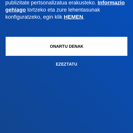
publizitate pertsonalizatua erakusteko.
Informazio
+34 945 010 114
gehiago
lortzeko eta zure lehentasunak
Jarri gurekin harremanetan
konfiguratzeko, egin klik
HEMEN
.
Madrilgo egoitza
Ezagutu egoitza
ONARTU DENAK
+34 915 77 61 89
Jarri gurekin harremanetan
EZEZTATU
Jarri gurekin harremanetan
Iradokizunen ontzia
Pribatutasun-politikak eta lege-oharra
Kanal etikoa
Mapa