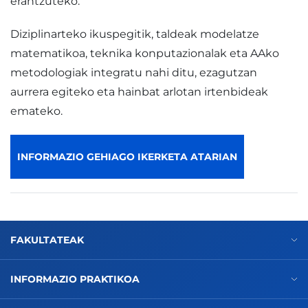
erantzuteko.
Diziplinarteko ikuspegitik, taldeak modelatze
matematikoa, teknika konputazionalak eta AAko
metodologiak integratu nahi ditu, ezagutzan
aurrera egiteko eta hainbat arlotan irtenbideak
emateko.
INFORMAZIO GEHIAGO IKERKETA ATARIAN
FAKULTATEAK
INFORMAZIO PRAKTIKOA