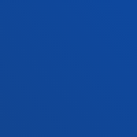
Donostiako campusa
Ezagutu campusa
+34 943 326 600
Jarri gurekin harremanetan
Gasteizko egoitza
Ezagutu egoitza
+34 945 010 114
Jarri gurekin harremanetan
Madrilgo egoitza
Ezagutu egoitza
+34 915 77 61 89
Jarri gurekin harremanetan