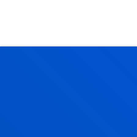
2026ko uztailak 21
-
Bilbao
Deustuko Unibertsitateko tes
enpresa lidergoaren ideia
birformateatzearen alde egin 
eraldaketa digitalaren "alde i
aurrean
Ikerketaren ardatza eraldaketa digi
etikoak dira