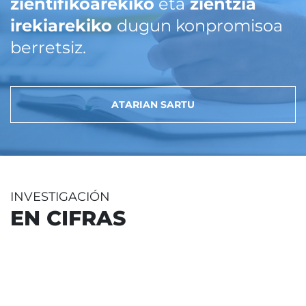
zientifikoarekiko
eta
zientzia
irekiarekiko
dugun konpromisoa
berretsiz.
ATARIAN SARTU
INVESTIGACIÓN
EN CIFRAS