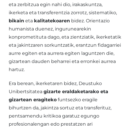
eta zerbitzua egin nahi dio, irakaskuntza,
ikerketa eta transferentzia zorrotz, sistematiko,
bikain
eta
kalitatekoaren
bidez. Orientazio
humanista duenez, ingurunearekin
konprometituta dago, eta zientziatik, ikerketatik
eta jakintzaren sorkuntzatik, erantzun fidagarriei
aurre egiten eta aurrera egiten laguntzen die,
gizartean dauden beharrei eta erronkei aurrea
hartuz.
Era berean, ikerketaren bidez, Deustuko
Unibertsitatea
gizarte eraldaketarako eta
gizartean eragiteko
funtsezko eragile
bihurtzen da, jakintza sortuz eta transferituz,
pentsamendu kritikoa garatuz egungo
profesionalengan edo prestatzen ari