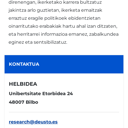
direnengan, ikerketako karrera bultzatuz
jakintza arlo guztietan, ikerketa emaitzak
erraztuz eragile politikoek ebidentzietan
oinarritutako erabakiak hartu ahal izan ditzaten,
eta herritarrei informazioa emanez, zabalkundea
eginez eta sentsibilizatuz.
KONTAKTUA
HELBIDEA
Unibertsitate Etorbidea
24
48007 Bilbo
research@deusto.es