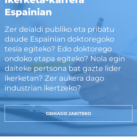
Espainian
Zer deialdi publiko eta pribatu
daude Espainian doktoregoko
tesia egiteko? Edo doktorego
ondoko etapa egiteko? Nola egin
daiteke pertsona bat gazte lider
ikerketan? Zer aukera dago
industrian ikertzeko?
GEHIAGO JAKITEKO