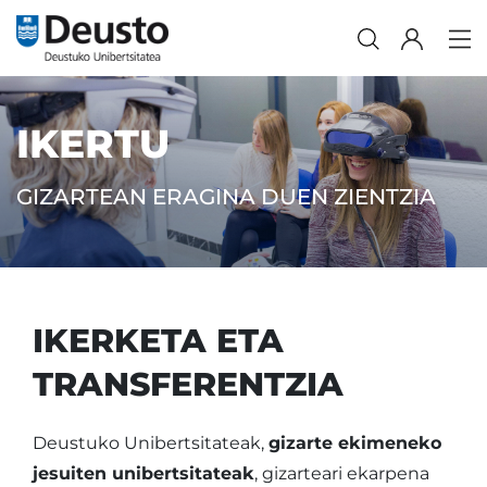
IKERTU
GIZARTEAN ERAGINA DUEN ZIENTZIA
IKERKETA ETA
TRANSFERENTZIA
Deustuko Unibertsitateak,
gizarte ekimeneko
jesuiten unibertsitateak
, gizarteari ekarpena