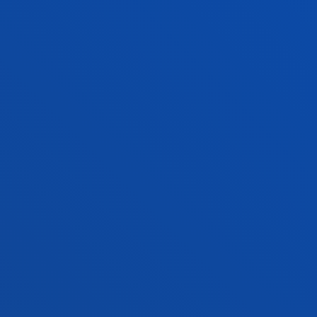
FAKULTATEAK
INFORMAZIO PRAKTIKOA
ZER BERRI
GESTIOAK ETA TRAMITEAK
Bilboko campusa
Ezagutu campusa
+34 944 139 000
Jarri gurekin harremanetan