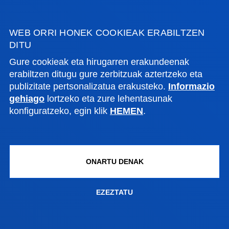
GIZARTE SAREAK IKERKETA
JARRAI GAITZAZU
WEB ORRI HONEK COOKIEAK ERABILTZEN
DITU
SAREETAN
Gure cookieak eta hirugarren erakundeenak
erabiltzen ditugu gure zerbitzuak aztertzeko eta
publizitate pertsonalizatua erakusteko.
Informazio
gehiago
lortzeko eta zure lehentasunak
konfiguratzeko, egin klik
HEMEN
.
ONARTU DENAK
EZEZTATU