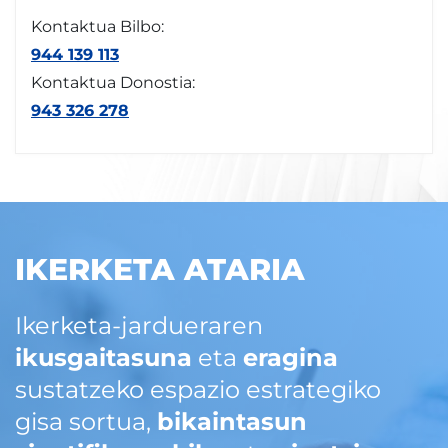
Kontaktua Bilbo:
944 139 113
Kontaktua Donostia:
943 326 278
IKERKETA ATARIA
Ikerketa-jardueraren
ikusgaitasuna
eta
eragina
sustatzeko espazio estrategiko
gisa sortua,
bikaintasun