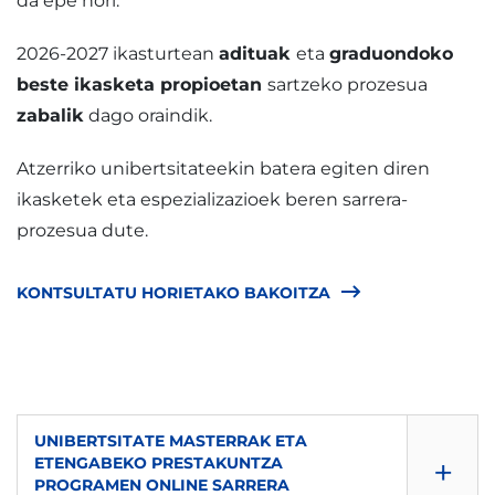
da epe hori.
2026-2027 ikasturtean
adituak
eta
graduondoko
beste ikasketa propioetan
sartzeko prozesua
zabalik
dago oraindik.
Atzerriko unibertsitateekin batera egiten diren
ikasketek eta espezializazioek beren sarrera-
prozesua dute.
KONTSULTATU HORIETAKO BAKOITZA
UNIBERTSITATE MASTERRAK ETA
+
ETENGABEKO PRESTAKUNTZA
PROGRAMEN ONLINE SARRERA