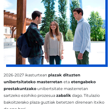
2026-2027 ikasturtean
plazak dituzten
unibertsitateko masterretan
eta
etengabeko
prestakuntzako
unibertsitate masterretan
sartzeko ezohiko prozesua
zabalik
dago. Titulazio
bakoitzerako plaza guztiak betetzen direnean itxiko