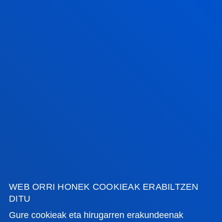
FAKULTATEAK
INFORMAZIO PRAKTIKOA
ZER BERRI
GESTIOAK ETA TRAMITEAK
Bilboko campusa
Ezagutu campusa
+34 944 139 000
Jarri gurekin harremanetan
WEB ORRI HONEK COOKIEAK ERABILTZEN
DITU
Donostiako campusa
Gure cookieak eta hirugarren erakundeenak