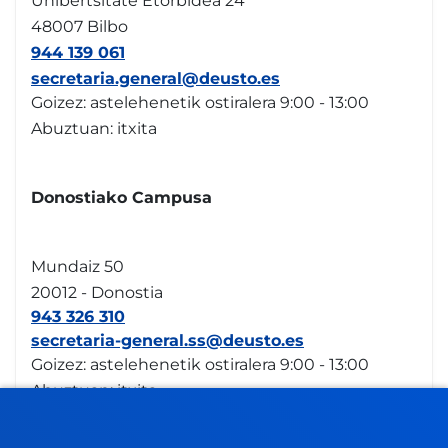
Unibertsitate Etorbidea 24
48007 Bilbo
944 139 061
secretaria.general@deusto.es
Goizez: astelehenetik ostiralera 9:00 - 13:00
Abuztuan: itxita
Donostiako Campusa
Mundaiz 50
20012 - Donostia
943 326 310
secretaria-general.ss@deusto.es
Goizez: astelehenetik ostiralera 9:00 - 13:00
Abuztuan: itxita