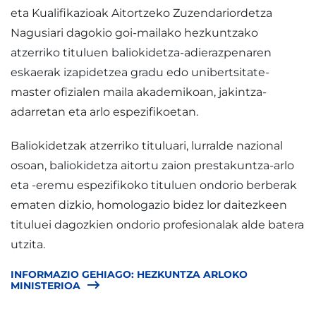
eta Kualifikazioak Aitortzeko Zuzendariordetza
Nagusiari dagokio goi-mailako hezkuntzako
atzerriko tituluen baliokidetza-adierazpenaren
eskaerak izapidetzea gradu edo unibertsitate-
master ofizialen maila akademikoan, jakintza-
adarretan eta arlo espezifikoetan.
Baliokidetzak atzerriko tituluari, lurralde nazional
osoan, baliokidetza aitortu zaion prestakuntza-arlo
eta -eremu espezifikoko tituluen ondorio berberak
ematen dizkio, homologazio bidez lor daitezkeen
tituluei dagozkien ondorio profesionalak alde batera
utzita.
INFORMAZIO GEHIAGO: HEZKUNTZA ARLOKO
MINISTERIOA