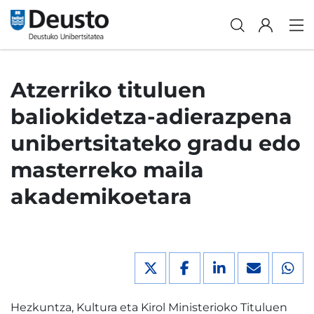
Atzerriko tituluen
baliokidetza-adierazpena
unibertsitateko gradu edo
masterreko maila
akademikoetara
Hezkuntza, Kultura eta Kirol Ministerioko Tituluen