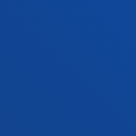
Jarri gurekin harremanetan
Gasteizko egoitza
Ezagutu egoitza
+34 945 010 114
Jarri gurekin harremanetan
Madrilgo egoitza
Ezagutu egoitza
+34 915 77 61 89
Jarri gurekin harremanetan