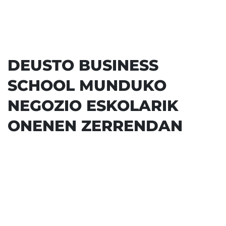
master sendoa
450
DEUSTO BUSINESS
praktika ordu
SCHOOL MUNDUKO
NEGOZIO ESKOLARIK
ONENEN ZERRENDAN