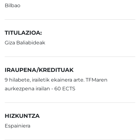
Bilbao
TITULAZIOA:
Giza Baliabideak
IRAUPENA/KREDITUAK
9 hilabete, irailetik ekainera arte. TFMaren
aurkezpena irailan - 60 ECTS
HIZKUNTZA
Espainiera