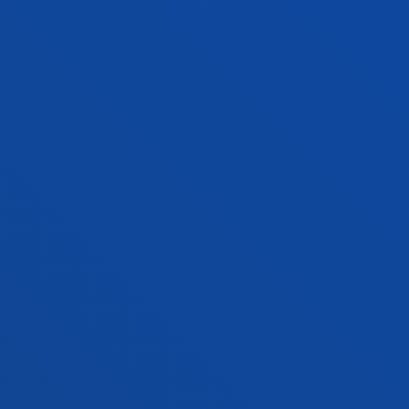
INFORMAZIO PRAKTIKOA
ZER BERRI
GESTIOAK ETA TRAMITEAK
Bilboko campusa
Ezagutu campusa
+34 944 139 000
Jarri gurekin harremanetan
Donostiako campusa
Ezagutu campusa
+34 943 326 600