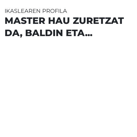
IKASLEAREN PROFILA
MASTER HAU ZURETZAT
DA, BALDIN ETA...
 KOMUNIKAZIO
AK BADITUZU
 EGITEA GUSTATZEN ZAIZU
TEKO PRESTAKUNTZA
ZU
A PROFESIONALA BEHAR