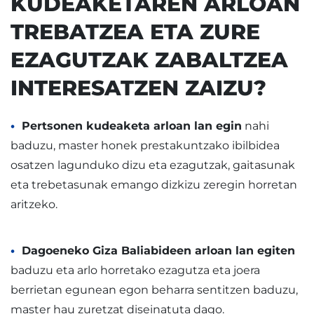
KUDEAKETAREN ARLOAN
TREBATZEA ETA ZURE
EZAGUTZAK ZABALTZEA
INTERESATZEN ZAIZU?
Pertsonen kudeaketa arloan lan egin
nahi
baduzu, master honek prestakuntzako ibilbidea
osatzen lagunduko dizu eta ezagutzak, gaitasunak
eta trebetasunak emango dizkizu zeregin horretan
aritzeko.
Dagoeneko Giza Baliabideen arloan lan egiten
baduzu eta arlo horretako ezagutza eta joera
berrietan egunean egon beharra sentitzen baduzu,
master hau zuretzat diseinatuta dago.