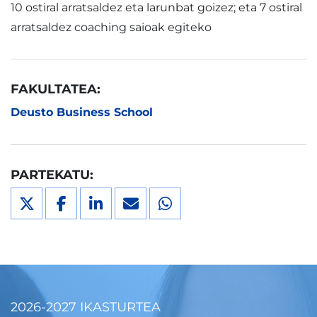
10 ostiral arratsaldez eta larunbat goizez; eta 7 ostiral
arratsaldez coaching saioak egiteko
FAKULTATEA:
Deusto Business School
PARTEKATU:
2026-2027 IKASTURTEA