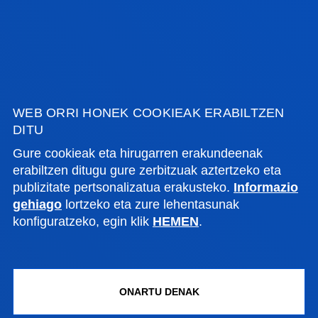
WEB ORRI HONEK COOKIEAK ERABILTZEN
DITU
Gure cookieak eta hirugarren erakundeenak
erabiltzen ditugu gure zerbitzuak aztertzeko eta
publizitate pertsonalizatua erakusteko.
Informazio
KALITATEAREN KUDEAKETA
gehiago
lortzeko eta zure lehentasunak
BERME SENDOKO
konfiguratzeko, egin klik
HEMEN
.
TITULAZIOA
ONARTU DENAK