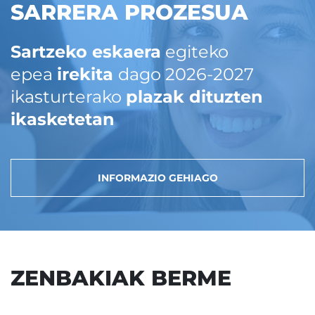
SARRERA PROZESUA
Sartzeko eskaera
egiteko
epea
irekita
dago 2026-2027
ikasturterako
plazak dituzten
ikasketetan
INFORMAZIO GEHIAGO
ZENBAKIAK BERME