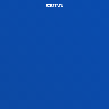
EZEZTATU
EGIAZTAPEN MEMORIA
EGIAZTAPEN/ALDAKETA ESKAERAREN ANECA
EBALUAZIOA
UNIBERTSITATEEN KONTSEILUAREN EBAZPENA
ESTEKA UNIBERTSITATE, ZENTRO ETA TITULUEN
ERREGISTRORAKO (RUCT)