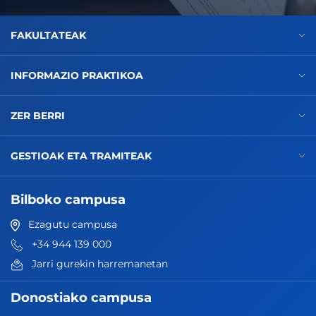
FAKULTATEAK
INFORMAZIO PRAKTIKOA
ZER BERRI
GESTIOAK ETA TRAMITEAK
Bilboko campusa
Ezagutu campusa
+34 944 139 000
Jarri gurekin harremanetan
Donostiako campusa