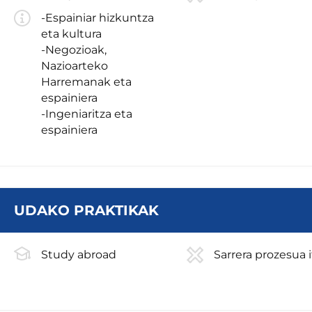
-Espainiar hizkuntza
eta kultura
-Negozioak,
Nazioarteko
Harremanak eta
espainiera
-Ingeniaritza eta
espainiera
UDAKO PRAKTIKAK
Study abroad
Sarrera prozesua i