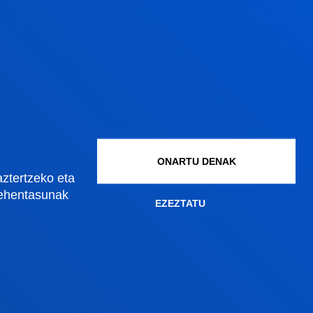
Gestioak eta tramiteak
Graduko onarpena
Graduondoko onarpena
Doktoregoko onarpena
ONARTU DENAK
Baldintza ekonomikoak
aztertzeko eta
Bekak eta laguntzak
lehentasunak
EZEZTATU
Gestio akademikoak
Madrilgo egoitza