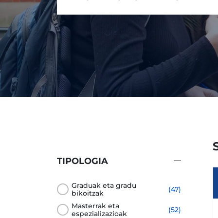
TIPOLOGIA
Graduak eta gradu
(47)
bikoitzak
Masterrak eta
(52)
espezializazioak