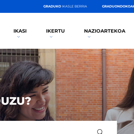
GRADUKO
IKASLE BERRIA
GRADUONDOKOA
IKASI
IKERTU
NAZIOARTEKOA
DUZU?