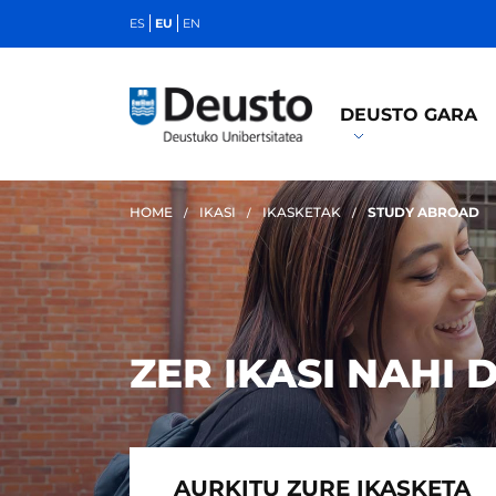
ES
EU
EN
DEUSTO GARA
HOME
IKASI
IKASKETAK
STUDY ABROAD
ZER IKASI NAHI 