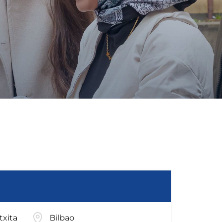
txita
Bilbao