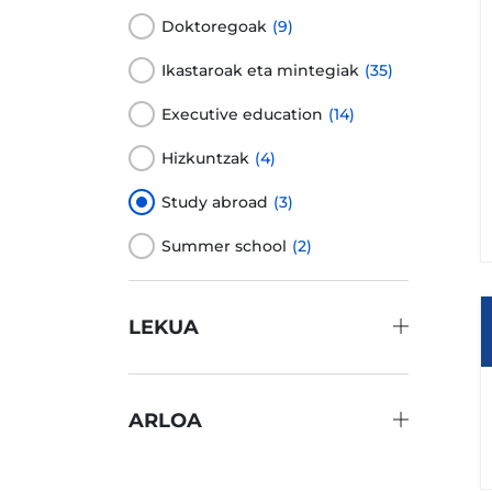
Doktoregoak
(9)
Ikastaroak eta mintegiak
(35)
Executive education
(14)
Hizkuntzak
(4)
Study abroad
(3)
Summer school
(2)
LEKUA
ARLOA