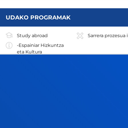
UDAKO PROGRAMAK
Study abroad
Sarrera prozesua i
-Espainiar Hizkuntza
eta Kultura
-Negozioak eta
Nazioarteko
Harremanak