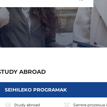
STUDY ABROAD
SEIHILEKO PROGRAMAK
Study abroad
Sarrera prozesua i