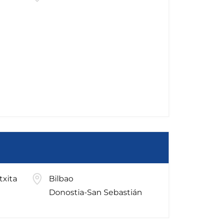
txita
Bilbao
Donostia-San Sebastián