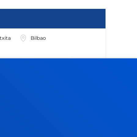
txita
Bilbao