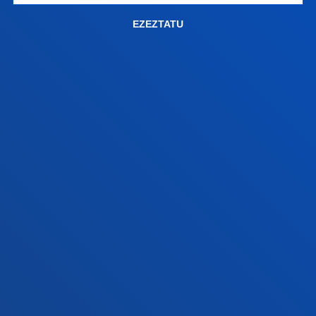
+34 945 010 114
EZEZTATU
Jarri gurekin harremanetan
Madrilgo egoitza
Ezagutu egoitza
+34 915 77 61 89
Jarri gurekin harremanetan
Jarri gurekin harremanetan
Iradokizunen ontzia
Pribatutasun-politikak eta lege-oharra
Kanal etikoa
Mapa