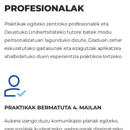
PROFESIONALAK
Praktikak egiteko zentroko profesionalek eta
Deustuko Unibertsitateko tutore batek modu
pertsonalizatuan lagunduko dizute, Graduan zehar
eskuratutako gaitasunak eta ezagutzak aplikatzea
ahalbidetuko duen esperientzia praktikoa lortzeko.
PRAKTIKAK BERMATUTA 4. MAILAN
Aukera izango duzu komunikazio planak egiteko,
sare sozialak kudeatzeko, webguneak diseinatzeko,