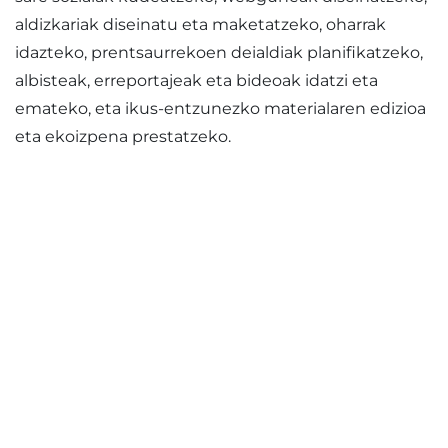
aldizkariak diseinatu eta maketatzeko, oharrak
idazteko, prentsaurrekoen deialdiak planifikatzeko,
albisteak, erreportajeak eta bideoak idatzi eta
emateko, eta ikus-entzunezko materialaren edizioa
eta ekoizpena prestatzeko.