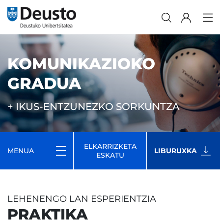
KOMUNIKAZIOKO
GRADUA
+ IKUS-ENTZUNEZKO SORKUNTZA
ELKARRIZKETA
MENUA
LIBURUXKA
ESKATU
LEHENENGO LAN ESPERIENTZIA
PRAKTIKA