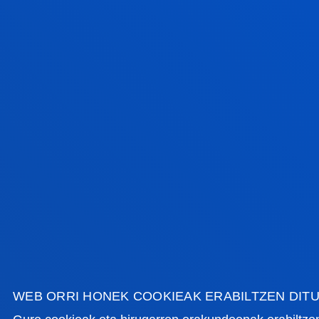
FAKULTATEAK
INFORMAZIO PRAKTIKOA
ZER BERRI
GESTIOAK ETA TRAMITEAK
Bilboko campusa
Ezagutu campusa
+34 944 139 000
Jarri gurekin harremanetan
WEB ORRI HONEK COOKIEAK ERABILTZEN DIT
Donostiako campusa