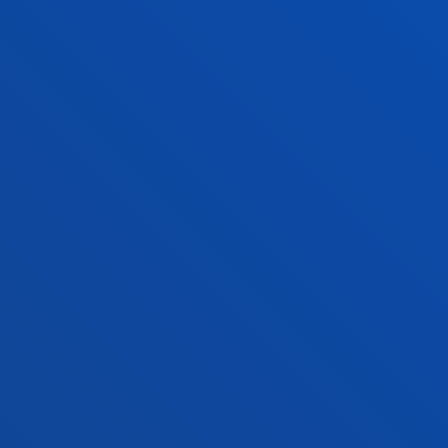
Jarri gurekin harremanetan
Iradokizunen ontzia
Pribatutasun-politikak eta lege-oharra
Kanal etikoa
Mapa
© 2025 - Eskubide guztiak erreserbatuta