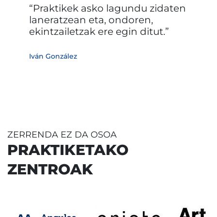
Praktikek asko lagundu zidaten
laneratzean eta, ondoren,
ekintzailetzak ere egin ditut.
Iván González
ZERRENDA EZ DA OSOA
PRAKTIKETAKO
ZENTROAK