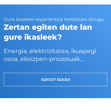
#GarapenPertsonala eta
#EtengabekoIkaskuntza
Gure ikasleen esperientzia kontatuko dizugu
Zertan egiten dute lan
gure ikasleek?
Energia, elektrizitatea, ikuspegi
osoa, ekoizpen-prozesuak...
EZAGUT EZAZU!