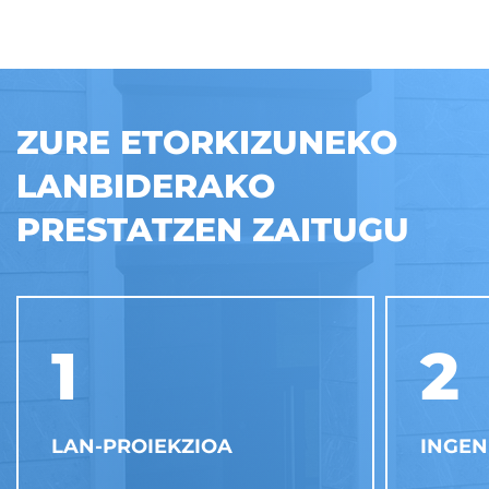
ZURE ETORKIZUNEKO
LANBIDERAKO
PRESTATZEN ZAITUGU
1
2
LAN-PROIEKZIOA
INGEN