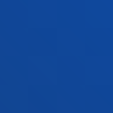
GESTIOAK ETA TRAMITEAK
Bilboko campusa
Ezagutu campusa
+34 944 139 000
Jarri gurekin harremanetan
Donostiako campusa
Ezagutu campusa
+34 943 326 600
Jarri gurekin harremanetan
Gasteizko egoitza
Ezagutu egoitza
+34 945 010 114