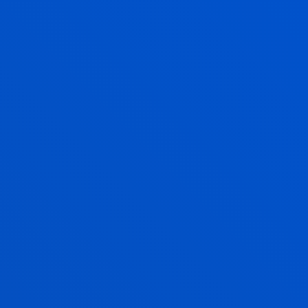
esperientzia Deusto
Campusekin
Fede, elkartasun, kultura eta kirol
jarduerak
GEHIAGO JAKITEKO
KALITATEAREN KUDEAKETA
BERME SENDOKO