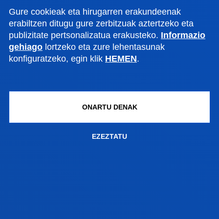
Gure cookieak eta hirugarren erakundeenak
erabiltzen ditugu gure zerbitzuak aztertzeko eta
publizitate pertsonalizatua erakusteko.
Informazio
gehiago
lortzeko eta zure lehentasunak
konfiguratzeko, egin klik
HEMEN
.
K ETA JARDUERAK HOBETZEKO
ONARTU DENAK
HARREMANAK
EZEZTATU