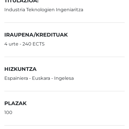
TITULAZIOA:
Industria Teknologien Ingeniaritza
IRAUPENA/KREDITUAK
4 urte - 240 ECTS
HIZKUNTZA
Espainiera - Euskara - Ingelesa
PLAZAK
100