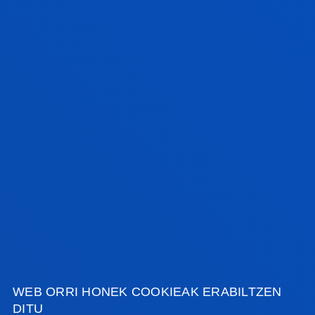
OA
IKUSI INFORMAZIOA
WEB ORRI HONEK COOKIEAK ERABILTZEN
DITU