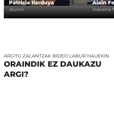
Patricia Ilarduya
Alain F
Alumni
Industria 
ARGITU ZALANTZAK BIDEO LABUR HAUEKIN
ORAINDIK EZ DAUKAZU
ARGI?