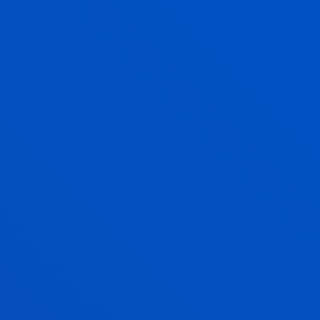
TITULAZIOA
EGIAZTAPEN TXOSTENA
EGIAZTAPEN/ALDAKETA ESKAERAREN AGENTZIAREN
EBALUAZIOA
UNIBERTSITATEEN KONTSEILUAREN EBAZPENA
ESTEKA UNIBERTSITATE, ZENTRO ETA TITULUEN
ERREGISTRORA (RUCT)