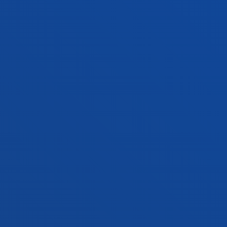
Jarri gurekin harremanetan
Madrilgo egoitza
Ezagutu egoitza
+34 915 77 61 89
Jarri gurekin harremanetan
Jarri gurekin harremanetan
Iradokizunen ontzia
Pribatutasun-politikak eta lege-oharra
Kanal etikoa
Mapa
© 2025 - Eskubide guztiak erreserbatuta