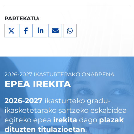
PARTEKATU:
2026-2027 IKASTURTERAKO ONARPENA
EPEA IREKITA
2026-2027
ikasturteko gradu-
ikasketetarako sartzeko eskabidea
egiteko epea
irekita
dago
plazak
dituzten titulazioetan
.