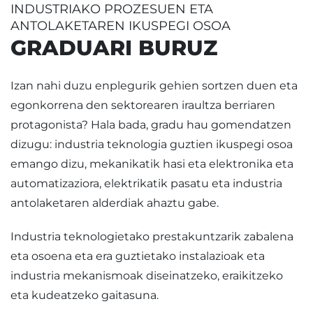
INDUSTRIAKO PROZESUEN ETA
ANTOLAKETAREN IKUSPEGI OSOA
GRADUARI BURUZ
Izan nahi duzu enplegurik gehien sortzen duen eta
egonkorrena den sektorearen iraultza berriaren
protagonista? Hala bada, gradu hau gomendatzen
dizugu: industria teknologia guztien ikuspegi osoa
emango dizu, mekanikatik hasi eta elektronika eta
automatizaziora, elektrikatik pasatu eta industria
antolaketaren alderdiak ahaztu gabe.
Industria teknologietako prestakuntzarik zabalena
eta osoena eta era guztietako instalazioak eta
industria mekanismoak diseinatzeko, eraikitzeko
eta kudeatzeko gaitasuna.