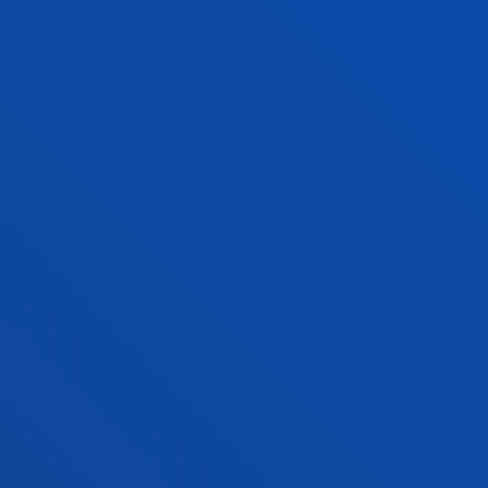
onarpena...
IKUSI INFORMAZIOA
FAKULTATEAK
INFORMAZIO PRAKTIKOA
ZER BERRI
GESTIOAK ETA TRAMITEAK
Bilboko campusa
Ezagutu campusa
+34 944 139 000