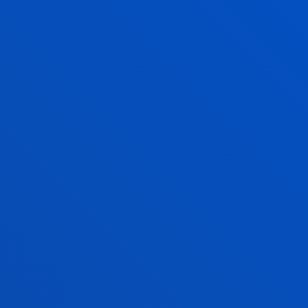
Gure laborategietarako
bisitaldi arina