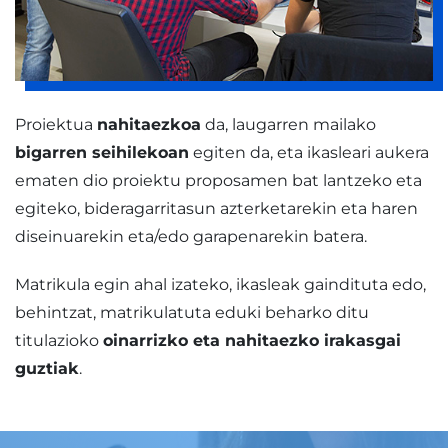
Proiektua
nahitaezkoa
da, laugarren mailako
bigarren seihilekoan
egiten da, eta ikasleari aukera
ematen dio proiektu proposamen bat lantzeko eta
egiteko, bideragarritasun azterketarekin eta haren
diseinuarekin eta/edo garapenarekin batera.
Matrikula egin ahal izateko, ikasleak gaindituta edo,
behintzat, matrikulatuta eduki beharko ditu
titulazioko
oinarrizko eta nahitaezko irakasgai
guztiak
.