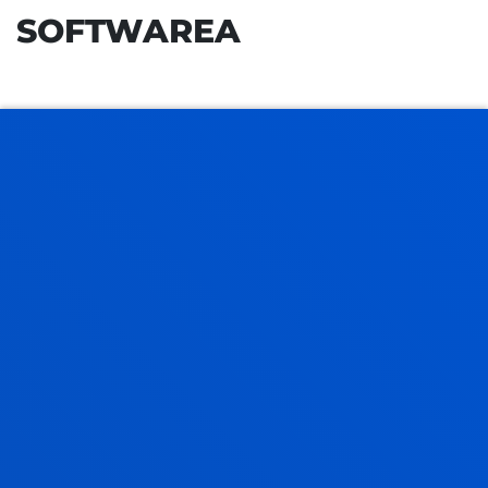
SOFTWAREA
ROBOTIKAKO ETA IKUSMEN
ARTIFIZIALEKO LABORATEGIAK
INFORMATIKAKO LABORATEGIAK
MATERIALEN LABORATEGIAK
ELEKTRONIKAKO LABORATEGIAK
POTENTZIA-ELEKTRONIKAKO ETA
MAKINA ELEKTRIKOETAKO
LABORATEGIAK