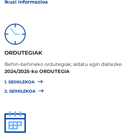
Ikusi informazioa
MOTA
B
ORDUTEGIAK
Behin-behineko ordutegiak; aldatu egin daitezke.
2024/2025-ko ORDUTEGIA
1. SEIHILEKOA
2. SEIHILEKOA