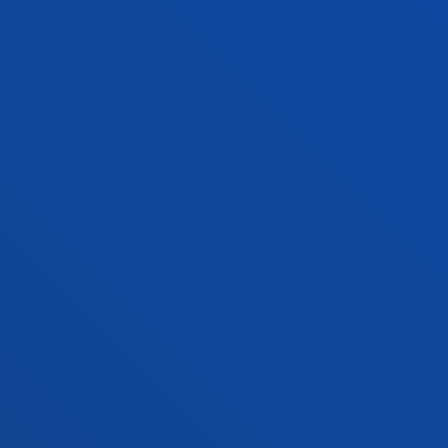
Jarri gurekin harremanetan
Donostiako campusa
Ezagutu campusa
+34 943 326 600
Jarri gurekin harremanetan
Gasteizko egoitza
Ezagutu egoitza
+34 945 010 114
Jarri gurekin harremanetan
Madrilgo egoitza
Ezagutu egoitza
+34 915 77 61 89
Jarri gurekin harremanetan