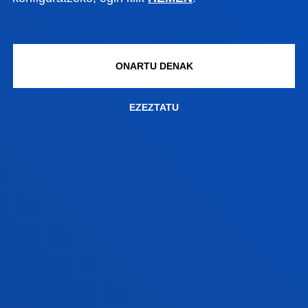
ONARTU DENAK
KONPETENTZIAK
EZEZTATU
Industria Diseinuko Ingeniaritza Graduko
konpetentzia orokorrak eta berariazkoak
Ikusi informazioa
ARAU AKADEMIKOAK
Gehieneko deialdiak, jarraipen-baldintzak, kredituen