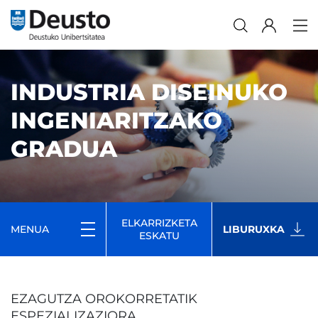
INDUSTRIA DISEINUKO
INGENIARITZAKO
GRADUA
ELKARRIZKETA
MENUA
LIBURUXKA
ESKATU
EZAGUTZA OROKORRETATIK
ESPEZIALIZAZIORA