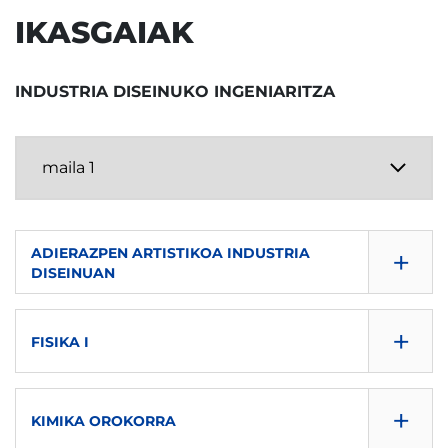
IKASGAIAK
INDUSTRIA DISEINUKO INGENIARITZA
+
ADIERAZPEN ARTISTIKOA INDUSTRIA
DISEINUAN
CONSULTA GUÍA
+
FISIKA I
DESKARGATU
CONSULTA GUÍA
SEIHILEKOA
+
KIMIKA OROKORRA
DESKARGATU
Lehenengoa