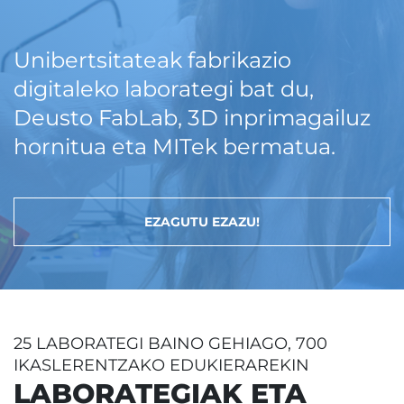
Unibertsitateak fabrikazio
digitaleko laborategi bat du,
Deusto FabLab, 3D inprimagailuz
hornitua eta MITek bermatua.
EZAGUTU EZAZU!
25 LABORATEGI BAINO GEHIAGO, 700
IKASLERENTZAKO EDUKIERAREKIN
LABORATEGIAK ETA