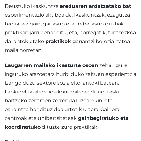
Deustuko ikaskuntza
ereduaren ardatzetako bat
esperimentazio aktiboa da. Ikaskuntzak, ezagutza
teorikoez gain, gaitasun eta trebetasun guztiak
praktikan jarri behar ditu, eta, horregatik, funtsezkoa
da lantokietako
praktikek
garrantzi berezia izatea
maila horretan.
Laugarren mailako ikasturte osoan
zehar, gure
inguruko arazoetara hurbilduko zaituen esperientzia
izango duzu sektore sozialeko lantoki batean.
Lankidetza-akordio ekonomikoak ditugu esku
hartzeko zentroen zerrenda luzearekin, eta
eskaintza handituz doa urtetik urtera. Gainera,
zentroak eta unibertsitateak
gainbegiratuko eta
koordinatuko
dituzte zure praktikak.