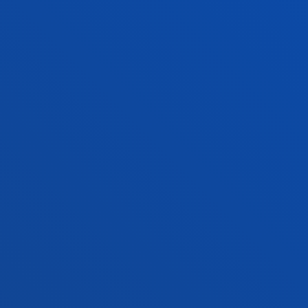
Bilboko campusa
Ezagutu campusa
+34 944 139 000
Jarri gurekin harremanetan
Donostiako campusa
Ezagutu campusa
+34 943 326 600
Jarri gurekin harremanetan
Gasteizko egoitza
Ezagutu egoitza
+34 945 010 114
Jarri gurekin harremanetan
Madrilgo egoitza