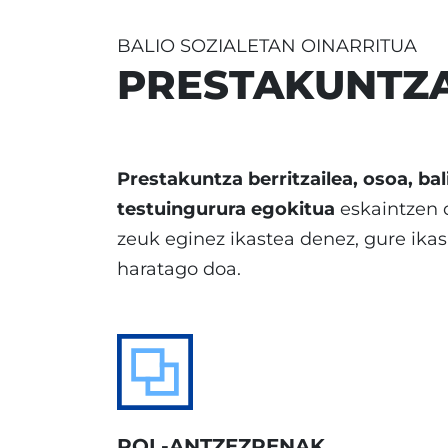
BALIO SOZIALETAN OINARRITUA
PRESTAKUNTZA
Prestakuntza berritzailea, osoa, ba
testuingurura egokitua
eskaintzen 
zeuk eginez ikastea denez, gure ika
haratago doa.
ROL-ANTZEZPENAK