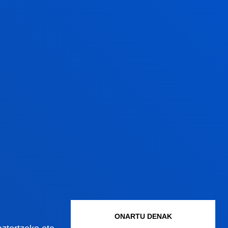
TS
HIZKUNTZA
MOTA
eu-es
B
eu-es
B
es
B
eu-es
B
ONARTU DENAK