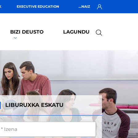
K
EXECUTIVE EDUCATION
...NAIZ
BIZI DEUSTO
LAGUNDU
LIBURUXKA ESKATU
 Izena