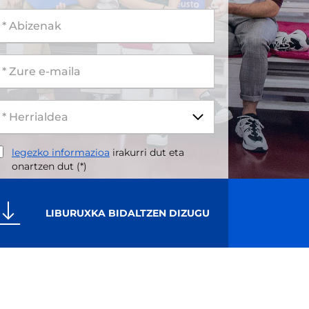
 Abizenak
 Zure e-maila
legezko informazioa
irakurri dut eta
onartzen dut (*)
LIBURUXKA BIDALTZEN DIZUGU