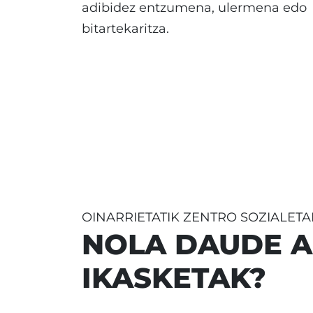
adibidez entzumena, ulermena edo
bitartekaritza.
OINARRIETATIK ZENTRO SOZIALET
NOLA DAUDE 
IKASKETAK?