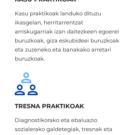
Kasu praktikoak landuko dituzu
ikasgelan, herritarrentzat
arriskugarriak izan daitezkeen egoerei
buruzkoak, giza eskubideei buruzkoak
eta zuzeneko eta banakako arretari
buruzkoak.
TRESNA PRAKTIKOAK
Diagnostikorako eta ebaluazio
sozialerako galdetegiak, tresnak eta