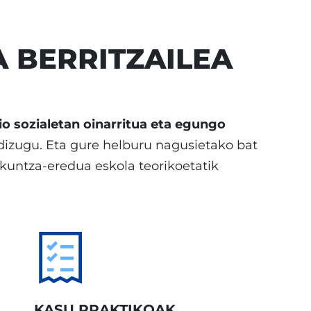
 BERRITZAILEA
lio sozialetan oinarritua eta egungo
dizugu. Eta gure helburu nagusietako bat
skuntza-eredua eskola teorikoetatik
KASU PRAKTIKOAK