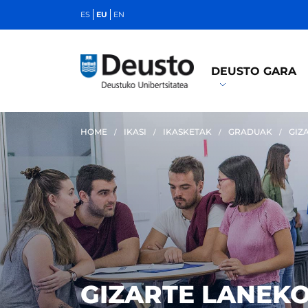
ES
EU
EN
DEUSTO GARA
HOME
IKASI
IKASKETAK
GRADUAK
GIZ
GIZARTE LANEK