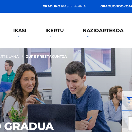
GRADUKO
IKASLE BERRIA
GRADUONDOKOA
IKASI
IKERTU
NAZIOARTEKOA
ARTE LANA
ZURE PRESTAKUNTZA
*
O GRADUA