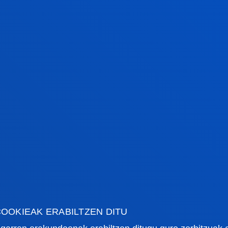
IRAKASGAIAK
SEIHILEKOA
EC
Gizarte Antropologia,
Lehenengoa
6
Generoa eta
Feminismoak
Gizarte Ikerketarako
Lehenengoa
6
Metodoak eta
Teknikak
Gizarte Lanaren
Lehenengoa
6
Epistemologia eta
Teoria
Psikologiaren
Lehenengoa
6
OOKIEAK ERABILTZEN DITU
Oinarriak