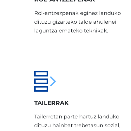
Rol-antzezpenak eginez landuko
dituzu gizarteko talde ahulenei
laguntza emateko teknikak.
TAILERRAK
Tailerretan parte hartuz landuko
dituzu hainbat trebetasun sozial,