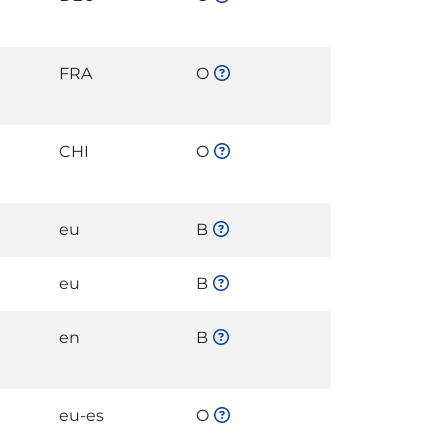
FRA
O
CHI
O
eu
B
eu
B
en
B
eu-es
O