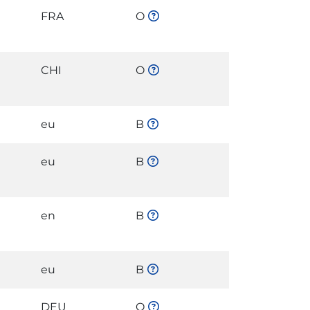
FRA
O
CHI
O
eu
B
eu
B
en
B
eu
B
DEU
O