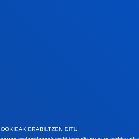
IRAKASGAIA
SEIHILEKOA
Trebetasun orokorrak
2
OOKIEAK ERABILTZEN DITU