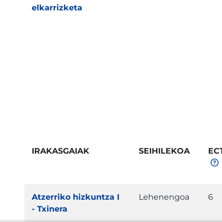
elkarrizketa
IRAKASGAIAK
SEIHILEKOA
EC
Atzerriko hizkuntza I
Lehenengoa
6
- Txinera