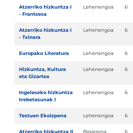
Atzerriko hizkuntza I
Lehenengoa
6
- Frantsesa
Atzerriko hizkuntza I
Lehenengoa
6
- Txinera
Europako Literatura
Lehenengoa
6
Hizkuntza, Kultura
Lehenengoa
6
eta Gizartea
Ingeleseko hizkuntza
Lehenengoa
6
trebetasunak I
Testuen Ekoizpena
Lehenengoa
6
Atzerriko hizkuntza II
Bigarrena
6