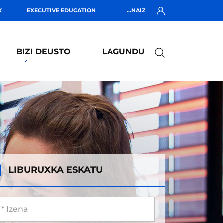
K
EXECUTIVE EDUCATION
...NAIZ
BIZI DEUSTO
LAGUNDU
LIBURUXKA ESKATU
 Izena