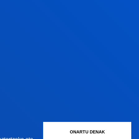
ECTS
MOTA
HIZKUNTZA
6
OB
ENG
ONARTU DENAK