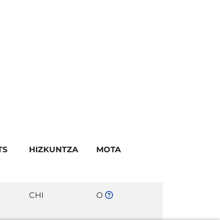
TS
HIZKUNTZA
MOTA
CHI
O