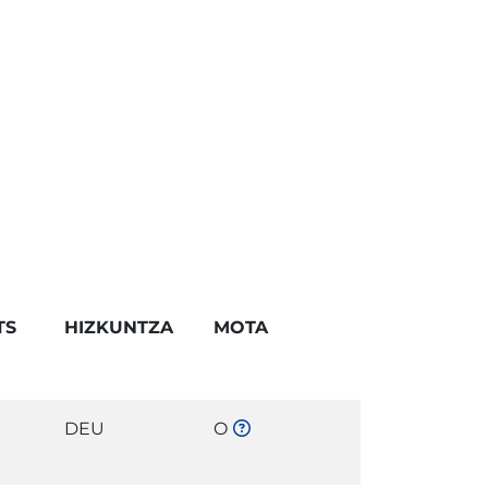
TS
HIZKUNTZA
MOTA
DEU
O