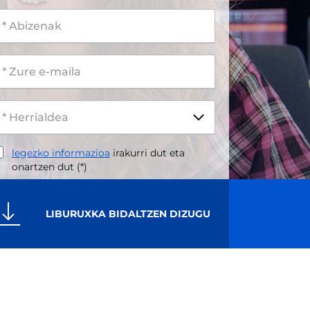
 Abizenak
 Zure e-maila
legezko informazioa
irakurri dut eta
onartzen dut (*)
LIBURUXKA BIDALTZEN DIZUGU