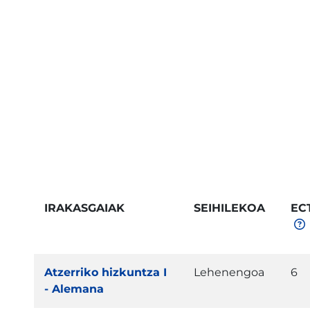
IRAKASGAIAK
SEIHILEKOA
EC
Atzerriko hizkuntza I
Lehenengoa
6
- Alemana