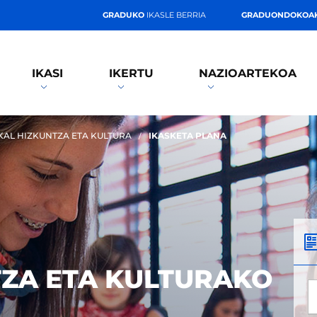
GRADUKO
IKASLE BERRIA
GRADUONDOKOA
IKASI
IKERTU
NAZIOARTEKOA
KAL HIZKUNTZA ETA KULTURA
IKASKETA PLANA
TZA ETA KULTURAKO
*