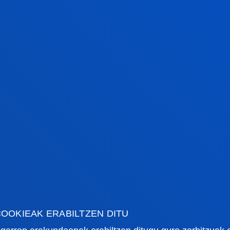
duzu.
EAZ % 100 ingelesez a
profila
lortuko duzu na
enpresa jardueretarako
PENA
OOKIEAK ERABILTZEN DITU