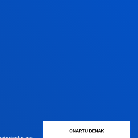
ukeratzen baduzu
balio handiko
zioarteko osagaia funtsezkoa den
.
ONARTU DENAK