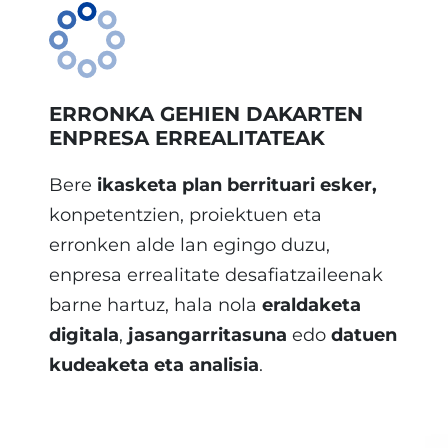
ERRONKA GEHIEN DAKARTEN
ENPRESA ERREALITATEAK
Bere
ikasketa plan berrituari esker,
konpetentzien, proiektuen eta
erronken alde lan egingo duzu,
enpresa errealitate desafiatzaileenak
barne hartuz, hala nola
eraldaketa
digitala
,
jasangarritasuna
edo
datuen
kudeaketa eta analisia
.