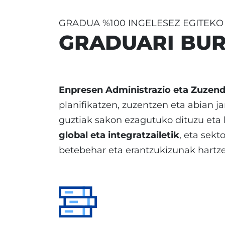
GRADUA %100 INGELESEZ EGITEK
GRADUARI BU
Enpresen Administrazio eta Zuzen
planifikatzen, zuzentzen eta abian j
guztiak sakon ezagutuko dituzu eta
global eta integratzailetik
, eta sek
betebehar eta erantzukizunak hartze