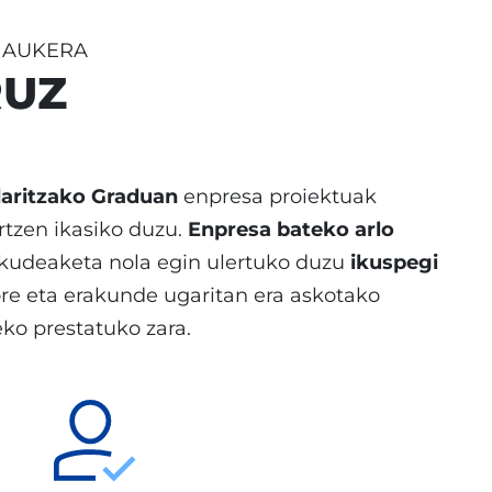
O AUKERA
RUZ
daritzako Graduan
enpresa proiektuak
artzen ikasiko duzu.
Enpresa bateko arlo
 kudeaketa nola egin ulertuko duzu
ikuspegi
tore eta erakunde ugaritan era askotako
ko prestatuko zara.