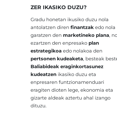
ZER IKASIKO DUZU?
Gradu honetan ikusiko duzu nola
antolatzen diren
finantzak
edo nola
garatzen den
marketineko plana
, n
ezartzen den enpresako
plan
estrategikoa
edo nolakoa den
pertsonen kudeaketa
, besteak best
Baliabideak eraginkortasunez
kudeatzen
ikasiko duzu eta
enpresaren funtzionamenduari
eragiten dioten lege, ekonomia eta
gizarte aldeak aztertu ahal izango
dituzu.