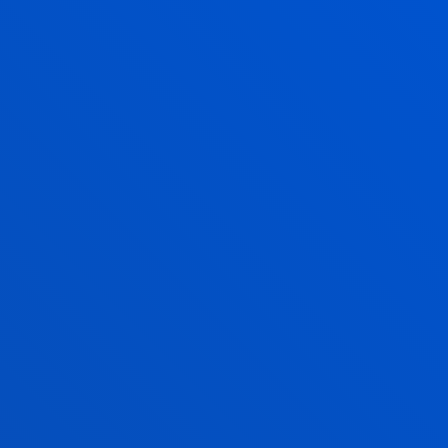
DUZU ZURE ETORKIZUNA?
, EAZ % 100
Z
rofesional onenak eskaini nahi
a osorik ingelesez egiteko aukera
usiness Schoolek eskaintzen
u propiorekin konbinatu ahal izango