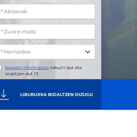
 Abizenak
 Zure e-maila
legezko informazioa
irakurri dut eta
onartzen dut (*)
LIBURUXKA BIDALTZEN DIZUGU