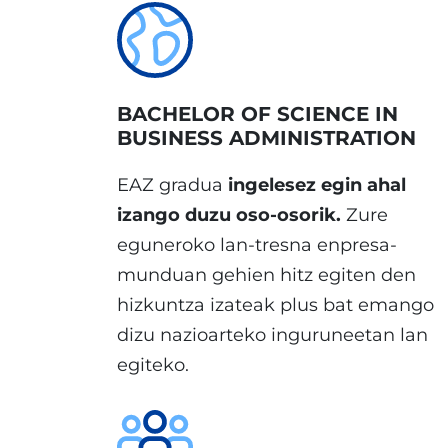
BACHELOR OF SCIENCE IN
BUSINESS ADMINISTRATION
EAZ gradua
ingelesez egin ahal
izango duzu oso-osorik.
Zure
eguneroko lan-tresna enpresa-
munduan gehien hitz egiten den
hizkuntza izateak plus bat emango
dizu nazioarteko inguruneetan lan
egiteko.