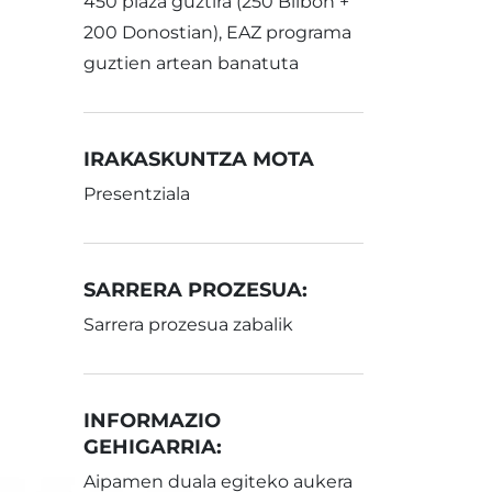
450 plaza guztira (250 Bilbon +
200 Donostian), EAZ programa
guztien artean banatuta
IRAKASKUNTZA MOTA
Presentziala
SARRERA PROZESUA:
Sarrera prozesua zabalik
INFORMAZIO
GEHIGARRIA:
Aipamen duala egiteko aukera