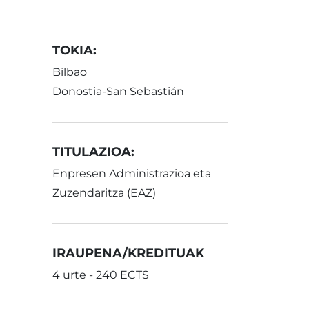
TOKIA:
Bilbao
Donostia-San Sebastián
TITULAZIOA:
Enpresen Administrazioa eta
Zuzendaritza (EAZ)
IRAUPENA/KREDITUAK
4 urte - 240 ECTS