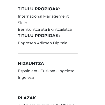
TITULU PROPIOAK:
International Management
Skills
Berrikuntza eta Ekintzailetza
TITULU PROPIOAK:
Enpresen Adimen Digitala
HIZKUNTZA
Espainiera - Euskara - Ingelesa
Ingelesa
PLAZAK