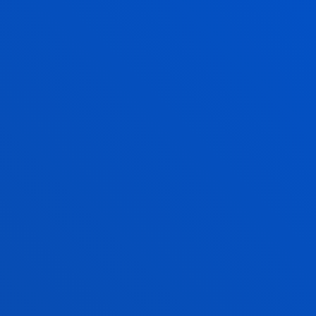
INGELESEZ IKUSTEN 
BACHELOR
INGELESE
Gure ikasleei aukera p
dizkiegunez,
EAZ gradu
izango duzu
. Deusto B
dizkizun edozein titul