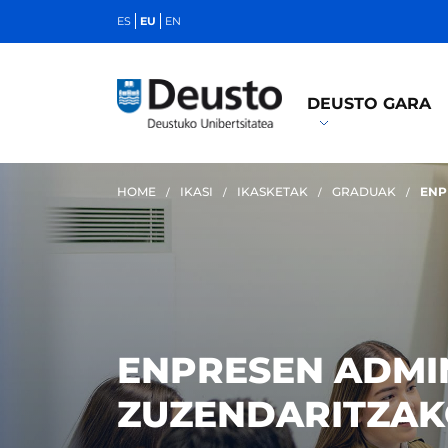
ES
EU
EN
DEUSTO GARA
HOME
IKASI
IKASKETAK
GRADUAK
ENP
ENPRESEN ADMI
ZUZENDARITZA