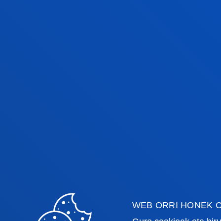
2026-2027 IKASTURTERAKO ONAR
EPEA IREKITA
WEB ORRI HONEK C