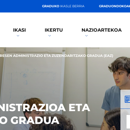
GRADUKO
IKASLE BERRIA
GRADUONDOKOA
IKASI
IKERTU
NAZIOARTEKOA
RESEN ADMINISTRAZIO ETA ZUZENDARITZAKO GRADUA (EAZ)
NISTRAZIOA ETA
KO GRADUA
*