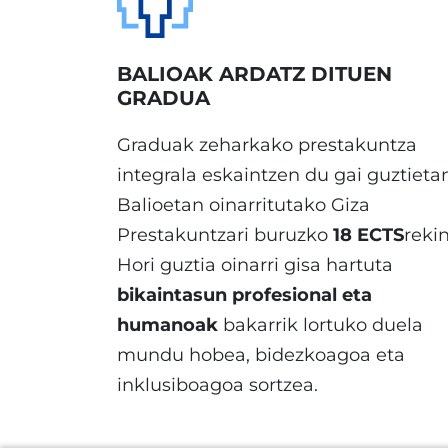
BALIOAK ARDATZ DITUEN
GRADUA
Graduak zeharkako prestakuntza
integrala eskaintzen du gai guztieta
Balioetan oinarritutako Giza
Prestakuntzari buruzko
18 ECTS
rekin
Hori guztia oinarri gisa hartuta
bikaintasun profesional eta
humanoak
bakarrik lortuko duela
mundu hobea, bidezkoagoa eta
inklusiboagoa sortzea.