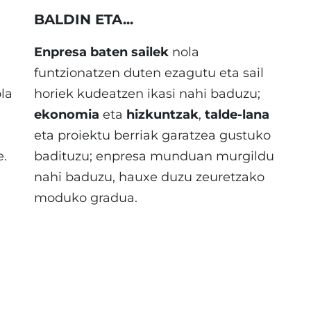
BALDIN ETA...
Enpresa baten sailek
nola
funtzionatzen duten ezagutu eta sail
ola
horiek kudeatzen ikasi nahi baduzu;
ekonomia
eta
hizkuntzak
,
talde-lana
eta proiektu berriak garatzea gustuko
e.
badituzu; enpresa munduan murgildu
nahi baduzu, hauxe duzu zeuretzako
moduko gradua.