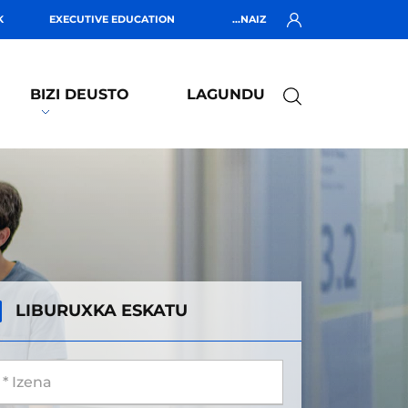
K
EXECUTIVE EDUCATION
...NAIZ
BIZI DEUSTO
LAGUNDU
LIBURUXKA ESKATU
 Izena