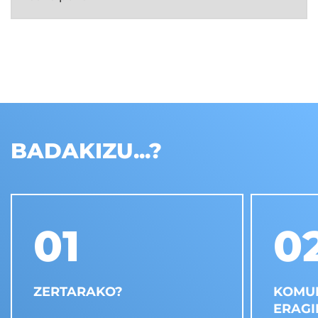
BADAKIZU...?
01
0
ZERTARAKO?
KOMU
ERAGI