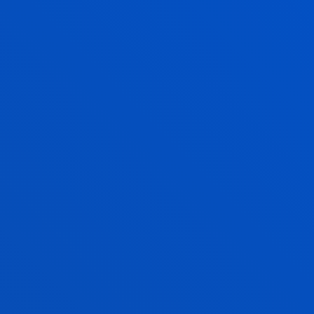
Bizi Deusto
Gozatu unibertsitateko
esperientzia Deusto
Campusekin
Fede, elkartasun, kultura eta kirol
jarduerak
GEHIAGO JAKITEKO