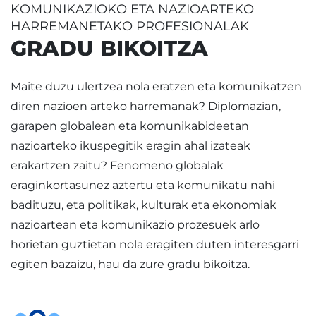
KOMUNIKAZIOKO ETA NAZIOARTEKO
HARREMANETAKO PROFESIONALAK
GRADU BIKOITZA
Maite duzu ulertzea nola eratzen eta komunikatzen
diren nazioen arteko harremanak? Diplomazian,
garapen globalean eta komunikabideetan
nazioarteko ikuspegitik eragin ahal izateak
erakartzen zaitu? Fenomeno globalak
eraginkortasunez aztertu eta komunikatu nahi
badituzu, eta politikak, kulturak eta ekonomiak
nazioartean eta komunikazio prozesuek arlo
horietan guztietan nola eragiten duten interesgarri
egiten bazaizu, hau da zure gradu bikoitza.