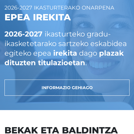
2026-2027 IKASTURTERAKO ONARPENA
EPEA IREKITA
2026-2027
ikasturteko gradu-
ikasketetarako sartzeko eskabidea
egiteko epea
irekita
dago
plazak
dituzten titulazioetan
.
INFORMAZIO GEHIAGO
BEKAK ETA BALDINTZA