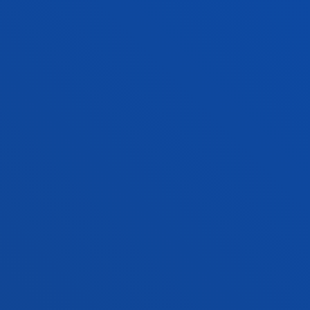
ZER BERRI
GESTIOAK ETA TRAMITEAK
Bilboko campusa
Ezagutu campusa
+34 944 139 000
Jarri gurekin harremanetan
Donostiako campusa
Ezagutu campusa
+34 943 326 600
Jarri gurekin harremanetan
Gasteizko egoitza