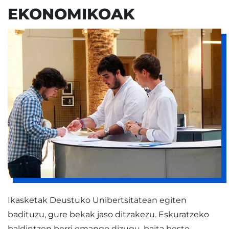
EKONOMIKOAK
Ikasketak Deustuko Unibertsitatean egiten
badituzu, gure bekak jaso ditzakezu. Eskuratzeko
baldintzen berri emango dizugu, baita beste