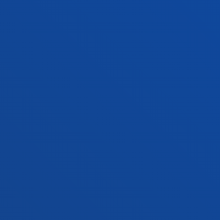
Ezagutu egoitza
+34 945 010 114
Jarri gurekin harremanetan
Madrilgo egoitza
Ezagutu egoitza
+34 915 77 61 89
Jarri gurekin harremanetan
Jarri gurekin harremanetan
Iradokizunen ontzia
Pribatutasun-politikak eta lege-oharra
Kanal etikoa
Mapa