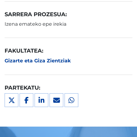
SARRERA PROZESUA:
Izena emateko epe irekia
FAKULTATEA:
Gizarte eta Giza Zientziak
PARTEKATU: