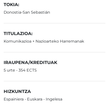
TOKIA:
Donostia-San Sebastián
TITULAZIOA:
Komunikazioa + Nazioarteko Harremanak
IRAUPENA/KREDITUAK
5 urte - 354 ECTS
HIZKUNTZA
Espainiera - Euskara - Ingelesa