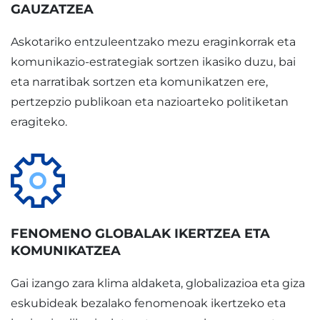
GAUZATZEA
Askotariko entzuleentzako mezu eraginkorrak eta
komunikazio-estrategiak sortzen ikasiko duzu, bai
eta narratibak sortzen eta komunikatzen ere,
pertzepzio publikoan eta nazioarteko politiketan
eragiteko.
FENOMENO GLOBALAK IKERTZEA ETA
KOMUNIKATZEA
Gai izango zara klima aldaketa, globalizazioa eta giza
eskubideak bezalako fenomenoak ikertzeko eta