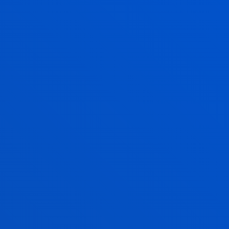
ARAU AKADEMIKOAK
IKUSI INFORMAZIOA
IRADOKIZUNAK ETA ERREKLAMAZIOAK
GURE ZERBITZUAK ETA JARDUERAK HOBETZEKO