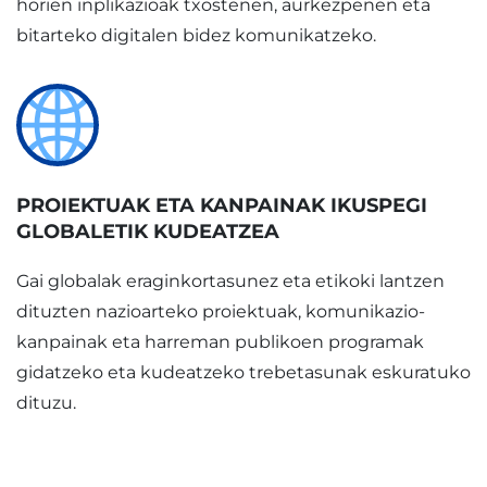
horien inplikazioak txostenen, aurkezpenen eta
bitarteko digitalen bidez komunikatzeko.
PROIEKTUAK ETA KANPAINAK IKUSPEGI
GLOBALETIK KUDEATZEA
Gai globalak eraginkortasunez eta etikoki lantzen
dituzten nazioarteko proiektuak, komunikazio-
kanpainak eta harreman publikoen programak
gidatzeko eta kudeatzeko trebetasunak eskuratuko
dituzu.