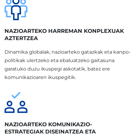
NAZIOARTEKO HARREMAN KONPLEXUAK
AZTERTZEA
Dinamika globalak, nazioarteko gatazkak eta kanpo-
politikak ulertzeko eta ebaluatzeko gaitasuna
garatuko duzu ikuspegi askotatik, batez ere
komunikazioaren ikuspegitik.
NAZIOARTEKO KOMUNIKAZIO-
ESTRATEGIAK DISEINATZEA ETA