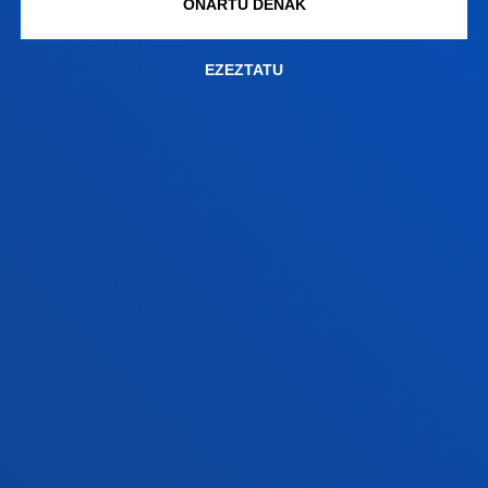
ONARTU DENAK
+34 944 139 000
Jarri gurekin harremanetan
EZEZTATU
Donostiako campusa
Ezagutu campusa
+34 943 326 600
Jarri gurekin harremanetan
Gasteizko egoitza
Ezagutu egoitza
+34 945 010 114
Jarri gurekin harremanetan
Madrilgo egoitza
Ezagutu egoitza
+34 915 77 61 89