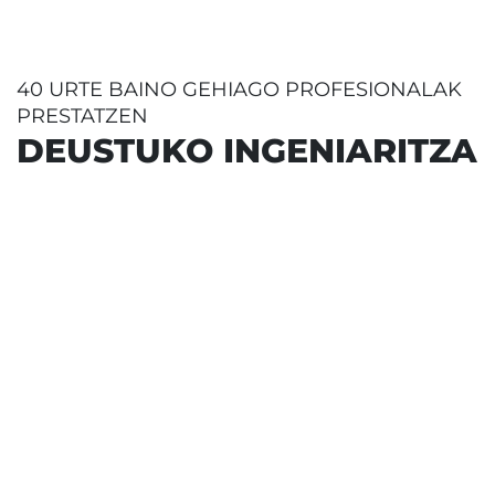
40 URTE BAINO GEHIAGO PROFESIONALAK
PRESTATZEN
DEUSTUKO INGENIARITZA
% 98,4koa
da enplegu-tasa Deustuko
Ingeniaritzako titulazio guztietan