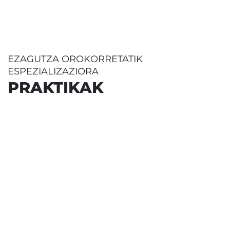
% 100
ari dira prestakuntzari lotutako
enpleguan (ikasi duten arloan
EZAGUTZA OROKORRETATIK
lanean)
ESPEZIALIZAZIORA
PRAKTIKAK