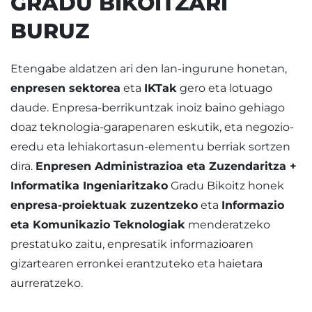
GRADU BIKOITZARI
BURUZ
Etengabe aldatzen ari den lan-ingurune honetan,
enpresen sektorea
eta
IKTak
gero eta lotuago
daude. Enpresa-berrikuntzak inoiz baino gehiago
doaz teknologia-garapenaren eskutik, eta negozio-
eredu eta lehiakortasun-elementu berriak sortzen
dira.
Enpresen Administrazioa eta Zuzendaritza +
Informatika Ingeniaritzako
Gradu Bikoitz honek
enpresa-proiektuak zuzentzeko
eta
Informazio
eta Komunikazio Teknologiak
menderatzeko
prestatuko zaitu, enpresatik informazioaren
gizartearen erronkei erantzuteko eta haietara
aurreratzeko.