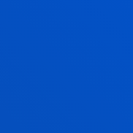
KALITATEAREN KUDEAKETA
BERME SENDOKO
TITULAZIOA
TITULUA AZTERTZEKO ETA HOBETZEKO TXOSTENA
2024-2025 IKASTURTEA
TITULUA AZTERTZEKO ETA HOBETZEKO TXOSTENA
2023-2024 IKASTURTEA
TITULUA AZTERTZEKO ETA HOBETZEKO TXOSTENA
2022-2023 IKASTURTEA