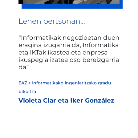
Lehen pertsonan...
Informatikak negozioetan duen
eragina izugarria da, Informatika
eta IKTak ikastea eta enpresa
ikuspegia izatea oso bereizgarria
da
EAZ + Informatikako Ingeniaritzako gradu
bikoitza
Violeta Clar eta Iker González