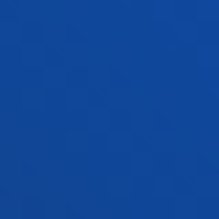
ZER BERRI
GESTIOAK ETA TRAMITEAK
Bilboko campusa
Ezagutu campusa
+34 944 139 000
Jarri gurekin harremanetan
Donostiako campusa
Ezagutu campusa
+34 943 326 600
Jarri gurekin harremanetan