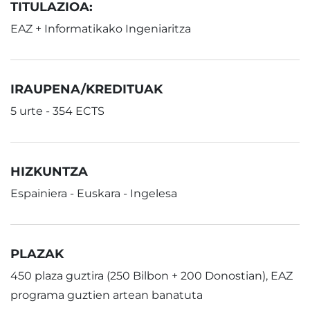
TITULAZIOA:
EAZ + Informatikako Ingeniaritza
IRAUPENA/KREDITUAK
5 urte - 354 ECTS
HIZKUNTZA
Espainiera - Euskara - Ingelesa
PLAZAK
450 plaza guztira (250 Bilbon + 200 Donostian), EAZ
programa guztien artean banatuta