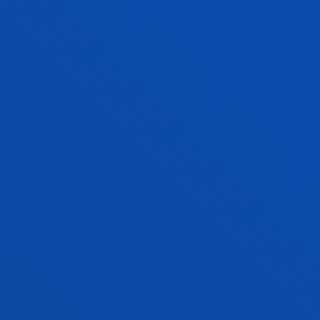
dbs.ingenieria@deusto.es
EAZ + INFORMATIKAKO INGENIARITZA
ERLAZIONATUTAKO
TITULAZIOAK