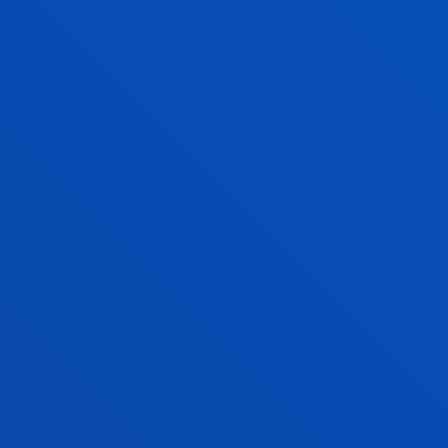
ONARPEN IRIZPIDEAK IKUSI
K ETA JARDUERAK HOBETZEKO
JARRI GUREKIN