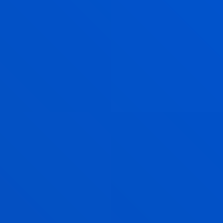
Bizi Deusto
Gozatu unibertsitateko
esperientzia Deusto
Campusekin
Fede, elkartasun, kultura eta kirol
jarduerak
GEHIAGO JAKITEKO