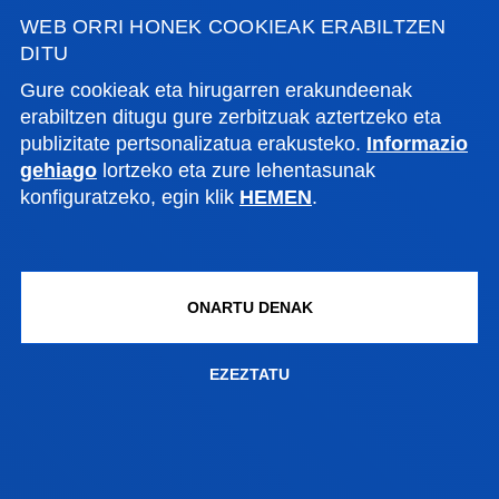
HARREMANETAN
WEB ORRI HONEK COOKIEAK ERABILTZEN
DITU
Gure cookieak eta hirugarren erakundeenak
erabiltzen ditugu gure zerbitzuak aztertzeko eta
publizitate pertsonalizatua erakusteko.
Informazio
gehiago
lortzeko eta zure lehentasunak
konfiguratzeko, egin klik
HEMEN
.
ONARTU DENAK
EZEZTATU