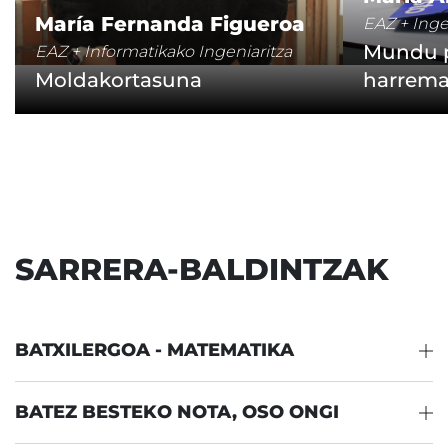
María Fernanda Figueroa
EAZ + Inge
Mundu p
EAZ + Informatikako Ingeniaritza
Moldakortasuna
harrem
SARRERA-BALDINTZAK
BATXILERGOA - MATEMATIKA
BATEZ BESTEKO NOTA, OSO ONGI