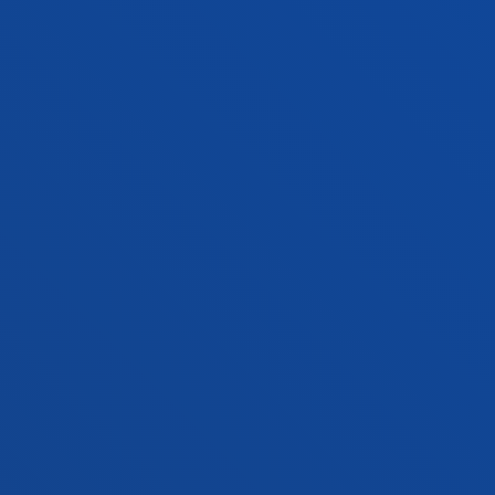
Gasteizko egoitza
Ezagutu egoitza
+34 945 010 114
Jarri gurekin harremanetan
Madrilgo egoitza
Ezagutu egoitza
+34 915 77 61 89
Jarri gurekin harremanetan
Jarri gurekin harremanetan
Iradokizunen ontzia
Pribatutasun-politikak eta lege-oharra
Kanal etikoa