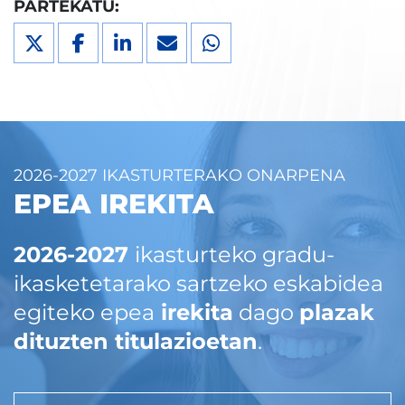
PARTEKATU:
2026-2027 IKASTURTERAKO ONARPENA
EPEA IREKITA
2026-2027
ikasturteko gradu-
ikasketetarako sartzeko eskabidea
egiteko epea
irekita
dago
plazak
dituzten titulazioetan
.