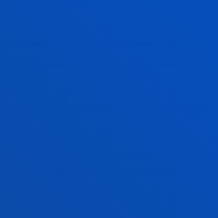
¿Prefieres curs
“NOLA LIDERA
PROGRAMA ZU
BALDIN ETA...