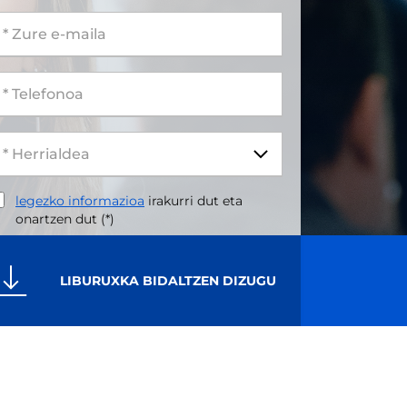
 Zure e-maila
 Telefonoa
legezko informazioa
irakurri dut eta
onartzen dut (*)
LIBURUXKA BIDALTZEN DIZUGU