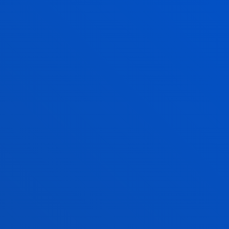
arlo en Bilbao?
TU KONTSEILUTIK”
RETZAT DA