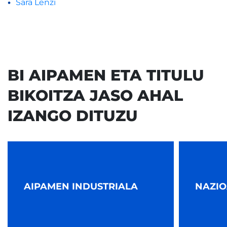
Sara Lenzi
BI AIPAMEN ETA TITULU
BIKOITZA JASO AHAL
IZANGO DITUZU
AIPAMEN INDUSTRIALA
NAZIO