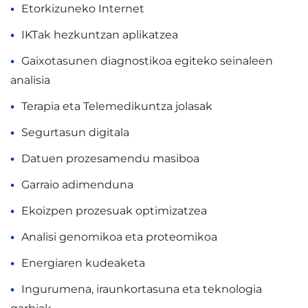
Etorkizuneko Internet
IKTak hezkuntzan aplikatzea
Gaixotasunen diagnostikoa egiteko seinaleen
analisia
Terapia eta Telemedikuntza jolasak
Segurtasun digitala
Datuen prozesamendu masiboa
Garraio adimenduna
Ekoizpen prozesuak optimizatzea
Analisi genomikoa eta proteomikoa
Energiaren kudeaketa
Ingurumena, iraunkortasuna eta teknologia