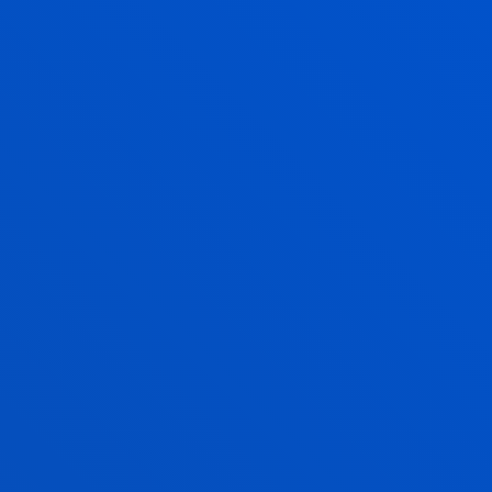
EKONOMIKOAK
Ikasketak Deustuko Unibertsitatean egin behar
badituzu, gure beka erabil dezakezu. Eskuratzeko
baldintzen berri ematen dizugu, baita beste