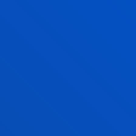
erakunde batzuek sustatutako laguntzen berri ere.
BALDINTZA EKONOMIKOAK
BEKAK ETA LAGUNTZAK
KALITATEAREN KUDEAKETA
BERME SENDOKO
TITULAZIOA
EGIAZTAPEN TXOSTENA