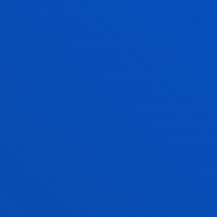
ANECAREN EBALUAZIOA EGIAZTAPEN/ALDAKETA
ESKAERAZ
EGIAZTAPENAREN EBAZPENA
INGENIARITZA
BERME SENDOKO
TITULAZIOA