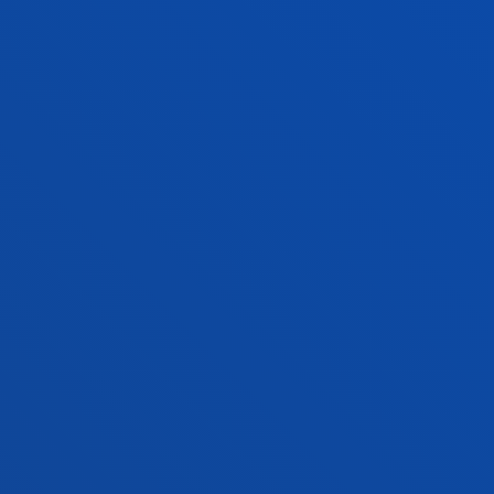
GURE ZERBITZUAK ETA JARDUERAK HOBETZEKO
FAKULTATEAK
INFORMAZIO PRAKTIKOA
ZER BERRI
GESTIOAK ETA TRAMITEAK
Bilboko campusa
Ezagutu campusa
+34 944 139 000