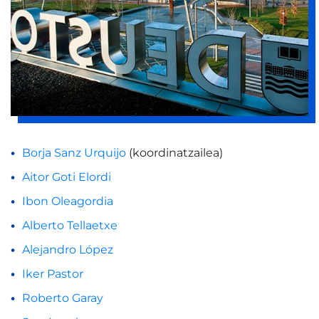
Borja Sanz Urquijo
(koordinatzailea)
Aitor Goti Elordi
Ibon Oleagordia
Alberto Tellaetxe
Alejandro López
Iker Pastor
Roberto Garay