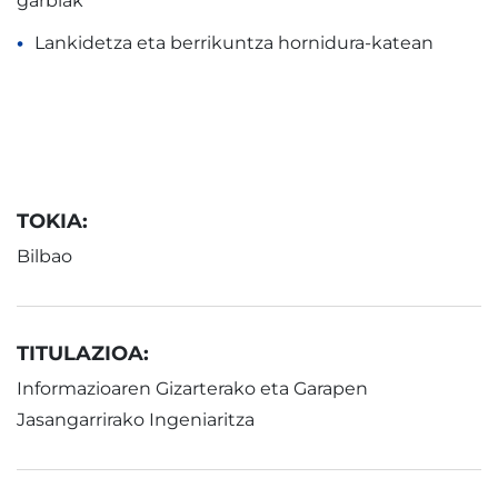
garbiak
Lankidetza eta berrikuntza hornidura-katean
TOKIA:
Bilbao
TITULAZIOA:
Informazioaren Gizarterako eta Garapen
Jasangarrirako Ingeniaritza