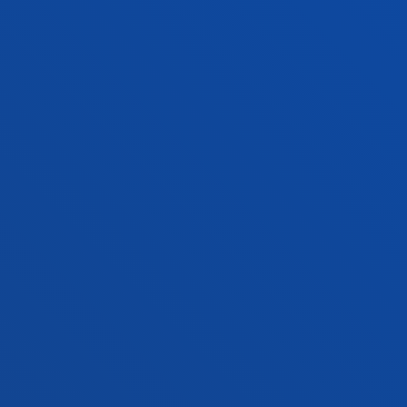
Jarri gurekin harremanetan
Donostiako campusa
Ezagutu campusa
+34 943 326 600
Jarri gurekin harremanetan
Gasteizko egoitza
Ezagutu egoitza
+34 945 010 114
Jarri gurekin harremanetan
Madrilgo egoitza
Ezagutu egoitza
+34 915 77 61 89
Jarri gurekin harremanetan