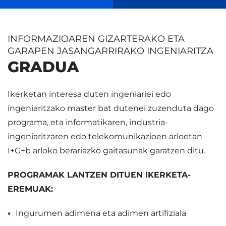
INFORMAZIOAREN GIZARTERAKO ETA
GARAPEN JASANGARRIRAKO INGENIARITZA
GRADUA
Ikerketan interesa duten ingeniariei edo
ingeniaritzako master bat dutenei zuzenduta dago
programa, eta informatikaren, industria-
ingeniaritzaren edo telekomunikazioen arloetan
I+G+b arloko berariazko gaitasunak garatzen ditu.
PROGRAMAK LANTZEN DITUEN IKERKETA-
EREMUAK:
Ingurumen adimena eta adimen artifiziala