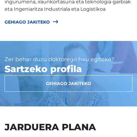
ingurumena, iraunkortasuna eta teknologia garbiak
eta Ingeniaritza Industriala eta Logistikoa
GEHIAGO JAKITEKO
Zer behar duzu doktorego hau egiteko?
Sartzeko profila
GEHIAGO JAKITEKO
JARDUERA PLANA