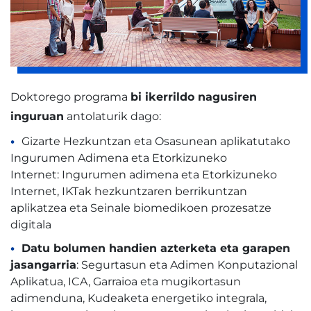
Doktorego programa
bi ikerrildo nagusiren
inguruan
antolaturik dago:
Gizarte Hezkuntzan eta Osasunean aplikatutako
Ingurumen Adimena eta Etorkizuneko
Internet: Ingurumen adimena eta Etorkizuneko
Internet, IKTak hezkuntzaren berrikuntzan
aplikatzea eta Seinale biomedikoen prozesatze
digitala
Datu bolumen handien azterketa eta garapen
jasangarria
: Segurtasun eta Adimen Konputazional
Aplikatua, ICA, Garraioa eta mugikortasun
adimenduna, Kudeaketa energetiko integrala,