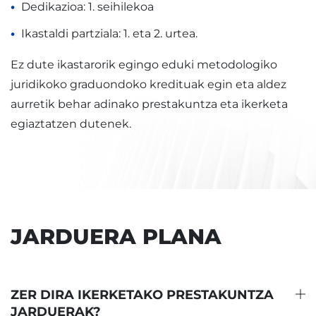
Dedikazioa: 1. seihilekoa
Ikastaldi partziala: 1. eta 2. urtea.
Ez dute ikastarorik egingo eduki metodologiko
juridikoko graduondoko kredituak egin eta aldez
aurretik behar adinako prestakuntza eta ikerketa
egiaztatzen dutenek.
JARDUERA PLANA
ZER DIRA IKERKETAKO PRESTAKUNTZA
JARDUERAK?