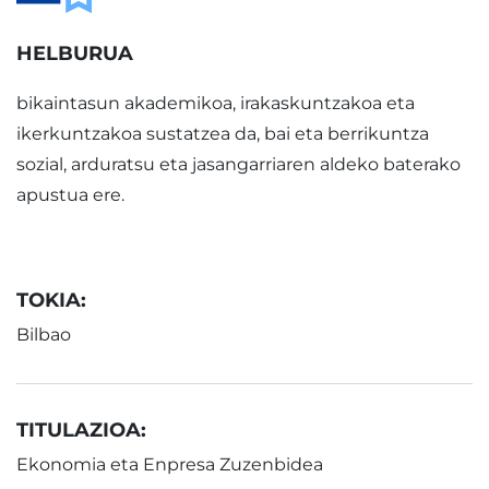
HELBURUA
bikaintasun akademikoa, irakaskuntzakoa eta
ikerkuntzakoa sustatzea da, bai eta berrikuntza
sozial, arduratsu eta jasangarriaren aldeko baterako
apustua ere.
TOKIA:
Bilbao
TITULAZIOA:
Ekonomia eta Enpresa Zuzenbidea