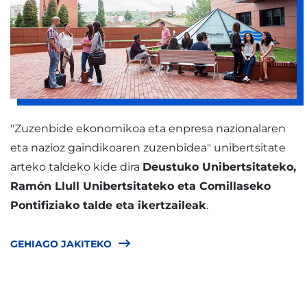
"Zuzenbide ekonomikoa eta enpresa nazionalaren
eta nazioz gaindikoaren zuzenbidea" unibertsitate
arteko taldeko kide dira
Deustuko Unibertsitateko,
Ramón Llull Unibertsitateko eta Comillaseko
Pontifiziako talde eta ikertzaileak
.
GEHIAGO JAKITEKO