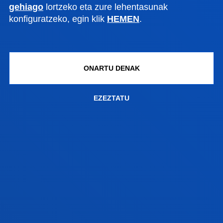
gehiago
lortzeko eta zure lehentasunak
konfiguratzeko, egin klik
HEMEN
.
ONARTU DENAK
Ikasketak Deustuko Unibertsitatean egin behar
badituzu, gure beka erabil dezakezu. Eskuratzeko
EZEZTATU
baldintzen berri ematen dizugu, baita beste
erakunde batzuek sustatutako laguntzen berri ere.
BALDINTZA EKONOMIKOAK
BEKAK ETA LAGUNTZAK