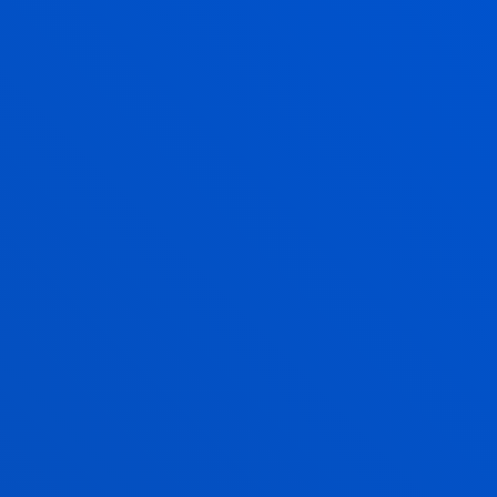
ZERGATIK DOKTOREGO
HAU?
PROGRAMAN HONAKO HAU GARATZEN
DA:
ZUZENBIDEAREN AZTERKETA
EKONOMIKOA
IREKI ETA SUSTATU EGITEN DA