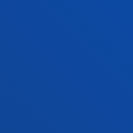
INFORMAZIO PRAKTIKOA
ZER BERRI
GESTIOAK ETA TRAMITEAK
Bilboko campusa
Ezagutu campusa
+34 944 139 000
Jarri gurekin harremanetan
Donostiako campusa
Ezagutu campusa
+34 943 326 600
Jarri gurekin harremanetan