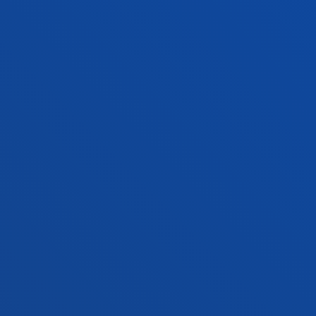
Gasteizko egoitza
Ezagutu egoitza
+34 945 010 114
Jarri gurekin harremanetan
Madrilgo egoitza
Ezagutu egoitza
+34 915 77 61 89
Jarri gurekin harremanetan
Jarri gurekin harremanetan
Iradokizunen ontzia
Pribatutasun-politikak eta lege-oharra
Kanal etikoa