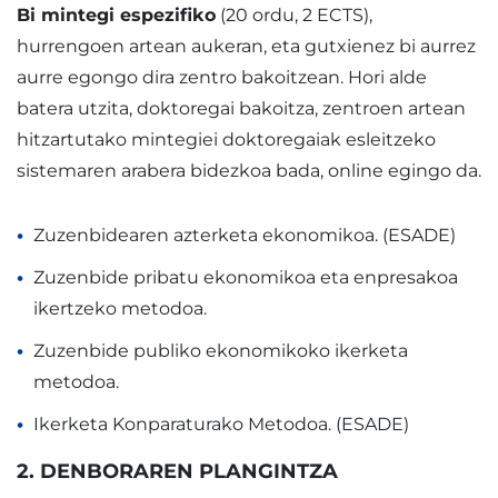
Bi mintegi espezifiko
(20 ordu, 2 ECTS),
hurrengoen artean aukeran, eta gutxienez bi aurrez
aurre egongo dira zentro bakoitzean. Hori alde
batera utzita, doktoregai bakoitza, zentroen artean
hitzartutako mintegiei doktoregaiak esleitzeko
sistemaren arabera bidezkoa bada, online egingo da.
Zuzenbidearen azterketa ekonomikoa. (ESADE)
Zuzenbide pribatu ekonomikoa eta enpresakoa
ikertzeko metodoa.
Zuzenbide publiko ekonomikoko ikerketa
metodoa.
Ikerketa Konparaturako Metodoa. (ESADE)
2. DENBORAREN PLANGINTZA