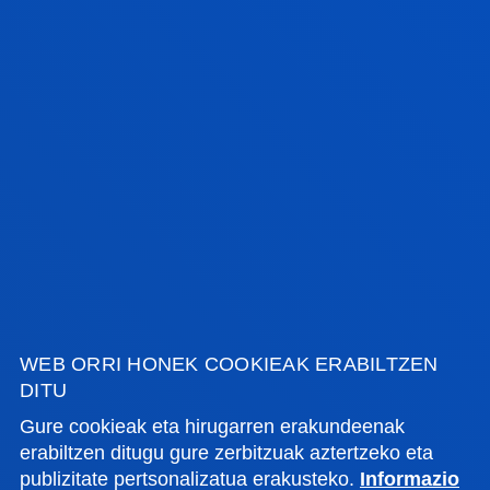
GEHIAGO JAKITEKO
DEUSTU
BEKAK ETA BALDINTZA
EKONOMIKOAK
WEB ORRI HONEK COOKIEAK ERABILTZEN
DITU
Gure cookieak eta hirugarren erakundeenak
erabiltzen ditugu gure zerbitzuak aztertzeko eta
publizitate pertsonalizatua erakusteko.
Informazio