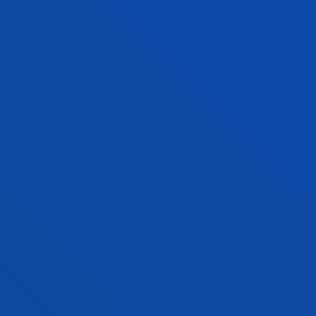
GESTIÓN DE CALIDAD
UNA TITULACIÓN CON
GARANTÍAS
MÁS INFORMACIÓN
INFORME DE ANÁLISIS Y MEJORA DEL TÍTULO. CURSO
2024/2025
FAKULTATEAK