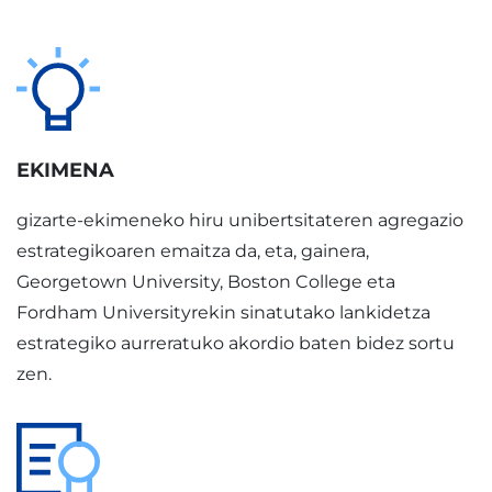
EKIMENA
gizarte-ekimeneko hiru unibertsitateren agregazio
estrategikoaren emaitza da, eta, gainera,
Georgetown University, Boston College eta
Fordham Universityrekin sinatutako lankidetza
estrategiko aurreratuko akordio baten bidez sortu
zen.