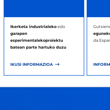
Ikerketa industrialeko
edo
Gutxien
garapen
eguneko
esperimentalekoproiektu
da Espai
batean parte hartuko duzu
IKUSI INFORMAZIOA
INFORM