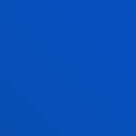
Programaren koordinatzailea
Ricardo Pazos (Comillas Unibertsitate Pontifikala)
Programaren batzorde akademikoa:
Ricardo Pazos (Comillas Unibertsitate Pontifikala)
Mariola Serrano (Deustuko Unibertsitatea)
Sergio Llebaría (Ramon Llull Unibertsitatea)
IKUSI GEHIAGO
Zer behar duzu doktorego hau egiteko?
Sartzeko profila