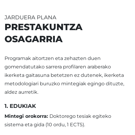
JARDUERA PLANA
PRESTAKUNTZA
OSAGARRIA
Programak aitortzen eta zehazten duen
gomendatutako sarrera profilaren araberako
ikerketa gaitasuna betetzen ez dutenek, ikerketa
metodologiari buruzko mintegiak egingo dituzte,
aldez aurretik.
1. EDUKIAK
Mintegi orokorra:
Doktorego tesiak egiteko
sistema eta gida (10 ordu, 1 ECTS).