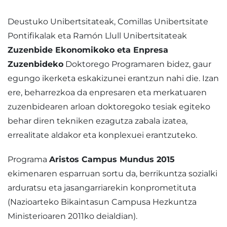
Deustuko Unibertsitateak, Comillas Unibertsitate
Pontifikalak eta Ramón Llull Unibertsitateak
Zuzenbide Ekonomikoko eta Enpresa
Zuzenbideko
Doktorego Programaren bidez, gaur
egungo ikerketa eskakizunei erantzun nahi die. Izan
ere, beharrezkoa da enpresaren eta merkatuaren
zuzenbidearen arloan doktoregoko tesiak egiteko
behar diren tekniken ezagutza zabala izatea,
errealitate aldakor eta konplexuei erantzuteko.
Programa
Aristos Campus Mundus 2015
ekimenaren esparruan sortu da, berrikuntza sozialki
arduratsu eta jasangarriarekin konprometituta
(Nazioarteko Bikaintasun Campusa Hezkuntza
Ministerioaren 2011ko deialdian).