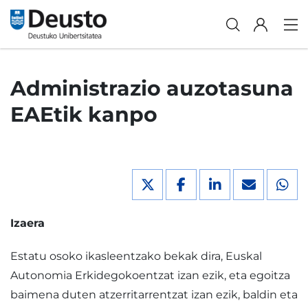
Administrazio auzotasuna
EAEtik kanpo
Izaera
Estatu osoko ikasleentzako bekak dira, Euskal
Autonomia Erkidegokoentzat izan ezik, eta egoitza
baimena duten atzerritarrentzat izan ezik, baldin eta