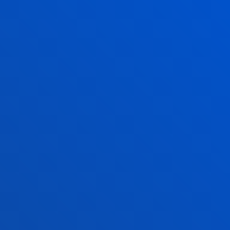
Asteazkenetan itxita.
Ekainaren 20tik aurrera, goizez. 9:00 - 14:00.
Asteazkenetan itxita.
Uztaila: 8:30 - 13:30. Asteazkenetan itxita.
Abuztua itxita
FAKULTATEAK
INFORMAZIO PRAKTIKOA
ZER BERRI
GESTIOAK ETA TRAMITEAK