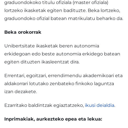
graduondokoko titulu ofiziala (master ofiziala)
lortzeko ikasketak egiten badituzte. Beka lortzeko,
graduondoko ofizial batean matrikulatu beharko da.
Beka orokorrak
Unibertsitate ikasketak beren autonomia
erkidegoan edo beste autonomia erkidego batean
egiten dituzten ikasleentzat dira.
Errentari, egoitzari, errendimendu akademikoari eta
aldakorrari lotutako zenbateko finkoko laguntza
izan dezakete.
Ezarritako baldintzak egiaztatzeko,
ikusi deialdia
.
Inprimakiak, aurkezteko epea eta lekua: