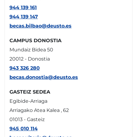
944 139 161
944 139 147
becas.bilbao@deusto.es
CAMPUS DONOSTIA
Mundaiz Bidea 50
20012 - Donostia
943 326 280
becas.donostia@deusto.es
GASTEIZ SEDEA
Egibide-Arriaga
Arriagako Atea Kalea , 62
01013 - Gasteiz
945 010 114