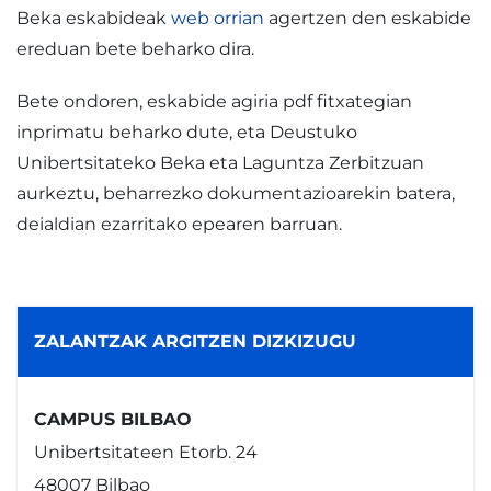
Beka eskabideak
web orrian
agertzen den eskabide
ereduan bete beharko dira.
Bete ondoren, eskabide agiria pdf fitxategian
inprimatu beharko dute, eta Deustuko
Unibertsitateko Beka eta Laguntza Zerbitzuan
aurkeztu, beharrezko dokumentazioarekin batera,
deialdian ezarritako epearen barruan.
ZALANTZAK ARGITZEN DIZKIZUGU
CAMPUS BILBAO
Unibertsitateen Etorb. 24
48007 Bilbao