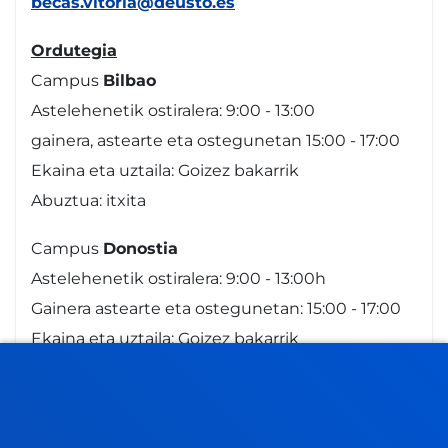
becas.vitoria@deusto.es
Ordutegia
Campus
Bilbao
Astelehenetik ostiralera: 9:00 - 13:00
gainera, astearte eta ostegunetan 15:00 - 17:00
Ekaina eta uztaila: Goizez bakarrik
Abuztua: itxita
Campus
Donostia
Astelehenetik ostiralera: 9:00 - 13:00h
Gainera astearte eta ostegunetan: 15:00 - 17:00
Ekaina eta uztaila: Goizez bakarrik
Abuztua itxita
Gasteiz
eko Sedea
Astelehenetik ostiralera: 13:30 - 19:30h.