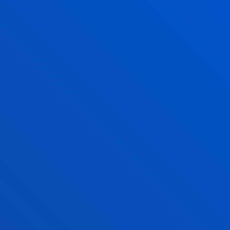
Astelehenetik ostiralera: 13:30 - 19:30h.
Asteazkenetan itxita.
Ekainaren 20tik aurrera, goizez. 9:00 - 14:00.
Asteazkenetan itxita.
Uztaila: 8:30 - 13:30. Asteazkenetan itxita.
Abuztua itxita
FAKULTATEAK
INFORMAZIO PRAKTIKOA
ZER BERRI
GESTIOAK ETA TRAMITEAK