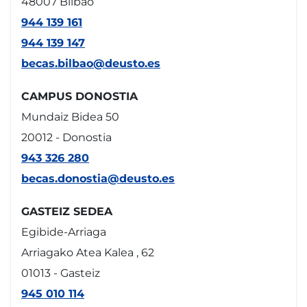
48007 Bilbao
944 139 161
944 139 147
becas.bilbao@deusto.es
CAMPUS DONOSTIA
Mundaiz Bidea 50
20012 - Donostia
943 326 280
becas.donostia@deusto.es
GASTEIZ SEDEA
Egibide-Arriaga
Arriagako Atea Kalea , 62
01013 - Gasteiz
945 010 114