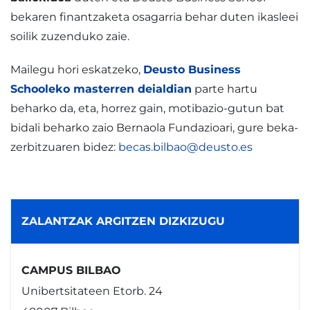
bekaren finantzaketa osagarria behar duten ikasleei
soilik zuzenduko zaie.
Mailegu hori eskatzeko,
Deusto Business
Schooleko masterren deialdian
parte hartu
beharko da, eta, horrez gain, motibazio-gutun bat
bidali beharko zaio Bernaola Fundazioari, gure beka-
zerbitzuaren bidez:
becas.bilbao@deusto.es
ZALANTZAK ARGITZEN DIZKIZUGU
CAMPUS BILBAO
Unibertsitateen Etorb. 24