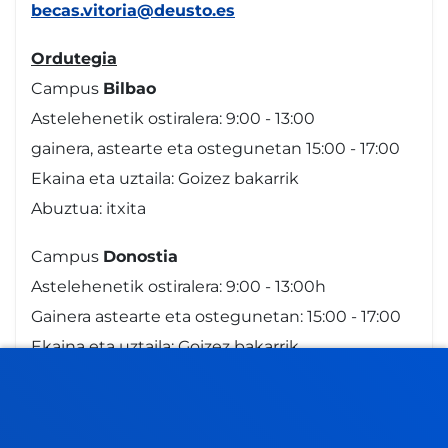
becas.vitoria@deusto.es
Ordutegia
Campus
Bilbao
Astelehenetik ostiralera: 9:00 - 13:00
gainera, astearte eta ostegunetan 15:00 - 17:00
Ekaina eta uztaila: Goizez bakarrik
Abuztua: itxita
Campus
Donostia
Astelehenetik ostiralera: 9:00 - 13:00h
Gainera astearte eta ostegunetan: 15:00 - 17:00
Ekaina eta uztaila: Goizez bakarrik
Abuztua itxita
Gasteiz
eko Sedea