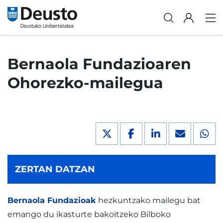
Bernaola Fundazioaren
Ohorezko-mailegua
ZERTAN DATZAN
Bernaola Fundazioak
hezkuntzako mailegu bat
emango du ikasturte bakoitzeko Bilboko