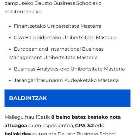
campuseko Deusto Business Schooleko
masterretarako.
Finantzetako Unibertsitate Masterra
Giza Baliabideetako Unibertsitate Masterra.
European and International Business
Management Unibertsitate Masterra
Business Analytics-eko Unibertsitate Masterra
Jasangarritasunaren Kudeaketako Masterra
BALDINTZAK
Mailegu hau 10etik
8 baino batez besteko nota
altuagoa
duen espedientea,
GPA 3.2
edo
baliokidea
duten eta Deusto Business School