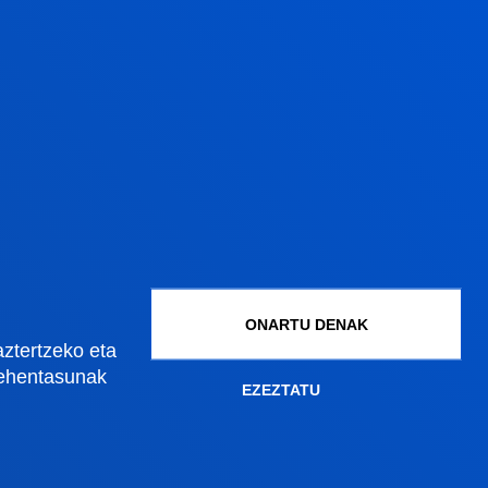
Gestioak eta tramiteak
Graduko onarpena
Graduondoko onarpena
Doktoregoko onarpena
Baldintza ekonomikoak
Bekak eta laguntzak
Gestio akademikoak
ONARTU DENAK
aztertzeko eta
lehentasunak
EZEZTATU
Madrilgo egoitza
Ezagutu egoitza