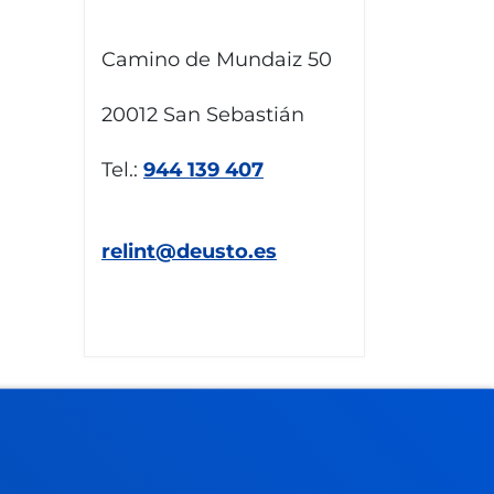
Camino de Mundaiz 50
20012 San Sebastián
Tel.:
944 139 407
relint@deusto.es