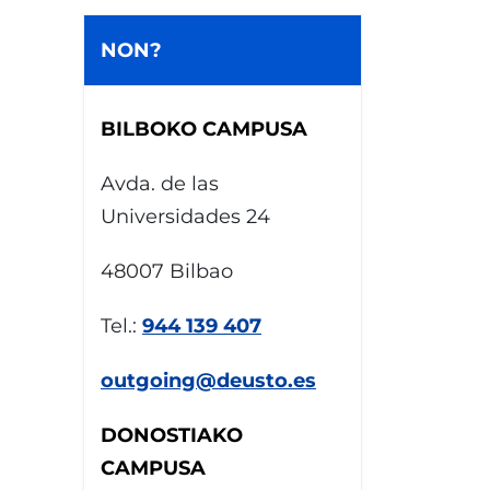
NON?
BILBOKO CAMPUSA
Avda. de las
Universidades 24
48007 Bilbao
Tel.:
944 139 407
outgoing@deusto.es
DONOSTIAKO
CAMPUSA