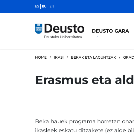
ES
EU
EN
DEUSTO GARA
HOME
IKASI
BEKAK ETA LAGUNTZAK
GRA
Erasmus eta al
Beka hauek programa horretan onar
ikasleek eskatu ditzakete (ez alde b