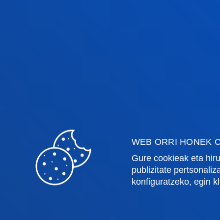
Fakultateak
Info
Osasun Zientziak
Egute
Gizarte eta Giza Zientziak
Liburu
Zuzenbidea
Deust
Deusto Business School
Ikaste
Hezkuntza eta Kirola
Deust
Ingeniaritza
Uniber
WEB ORRI HONEK C
Teologia
Argita
Gure cookieak eta hiru
publizitate pertsonali
konfiguratzeko, egin k
Bilboko campusa
Dono
Ezagutu campusa
Ez