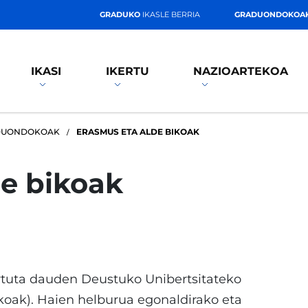
GRADUKO
IKASLE BERRIA
GRADUONDOKOA
IKASI
IKERTU
NAZIOARTEKOA
DUONDOKOAK
ERASMUS ETA ALDE BIKOAK
de bikoak
tuta dauden Deustuko Unibertsitateko
ikoak). Haien helburua egonaldirako eta