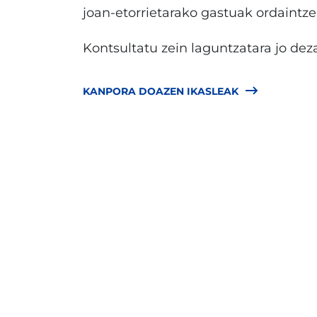
joan-etorrietarako gastuak ordaintze
Kontsultatu zein laguntzatara jo dez
KANPORA DOAZEN IKASLEAK