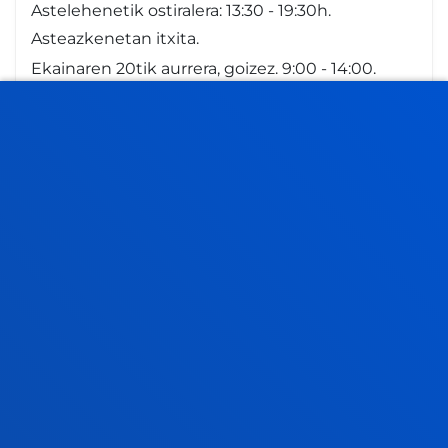
Astelehenetik ostiralera: 13:30 - 19:30h.
Asteazkenetan itxita.
Ekainaren 20tik aurrera, goizez. 9:00 - 14:00.
Asteazkenetan itxita.
Uztaila: 8:30 - 13:30. Asteazkenetan itxita.
Abuztua itxita
FAKULTATEAK
INFORMAZIO PRAKTIKOA
ZER BERRI