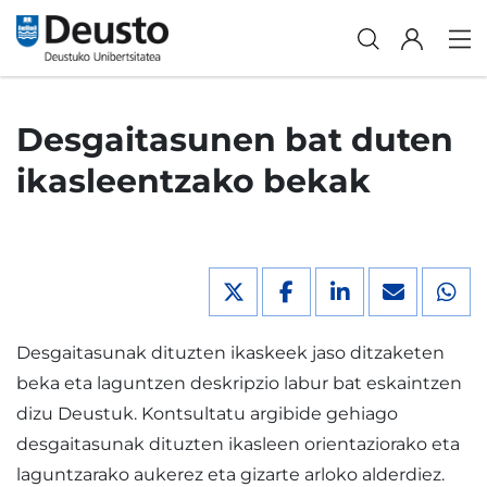
Desgaitasunen bat duten
ikasleentzako bekak
Desgaitasunak dituzten ikaskeek jaso ditzaketen
beka eta laguntzen deskripzio labur bat eskaintzen
dizu Deustuk. Kontsultatu argibide gehiago
desgaitasunak dituzten ikasleen orientaziorako eta
laguntzarako aukerez eta gizarte arloko alderdiez.