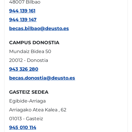
48007 Bilbao
944 139 161
944 139 147
becas.bilbao@deusto.es
CAMPUS DONOSTIA
Mundaiz Bidea 50
20012 - Donostia
943 326 280
becas.donostia@deusto.es
GASTEIZ SEDEA
Egibide-Arriaga
Arriagako Atea Kalea , 62
01013 - Gasteiz
945 010 114