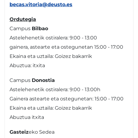
becas.vitoria@deusto.es
Ordutegia
Campus
Bilbao
Astelehenetik ostiralera: 9:00 - 13:00
gainera, astearte eta ostegunetan 15:00 - 17:00
Ekaina eta uztaila: Goizez bakarrik
Abuztua: itxita
Campus
Donostia
Astelehenetik ostiralera: 9:00 - 13:00h
Gainera astearte eta ostegunetan: 15:00 - 17:00
Ekaina eta uztaila: Goizez bakarrik
Abuztua itxita
Gasteiz
eko Sedea