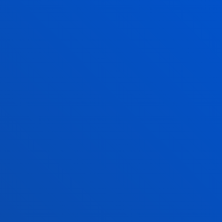
Campus
Donostia
Astelehenetik ostiralera: 9:00 - 13:00h
Gainera astearte eta ostegunetan: 15:00 - 17:00
Ekaina eta uztaila: Goizez bakarrik
Abuztua itxita
Gasteiz
eko Sedea
Astelehenetik ostiralera: 13:30 - 19:30h.
Asteazkenetan itxita.
Ekainaren 20tik aurrera, goizez. 9:00 - 14:00.
Asteazkenetan itxita.
Uztaila: 8:30 - 13:30. Asteazkenetan itxita.
Abuztua itxita