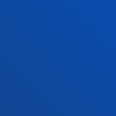
Ezagutu campusa
+34 943 326 600
Jarri gurekin harremanetan
Gasteizko egoitza
Ezagutu egoitza
+34 945 010 114
Jarri gurekin harremanetan
Madrilgo egoitza
Ezagutu egoitza
+34 915 77 61 89
Jarri gurekin harremanetan