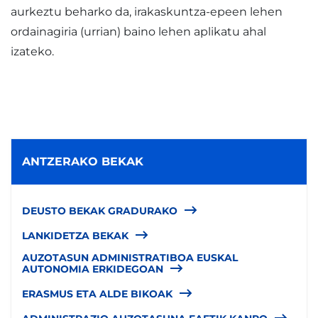
aurkeztu beharko da, irakaskuntza-epeen lehen
ordainagiria (urrian) baino lehen aplikatu ahal
izateko.
ANTZERAKO BEKAK
DEUSTO BEKAK GRADURAKO
LANKIDETZA BEKAK
AUZOTASUN ADMINISTRATIBOA EUSKAL
AUTONOMIA ERKIDEGOAN
ERASMUS ETA ALDE BIKOAK