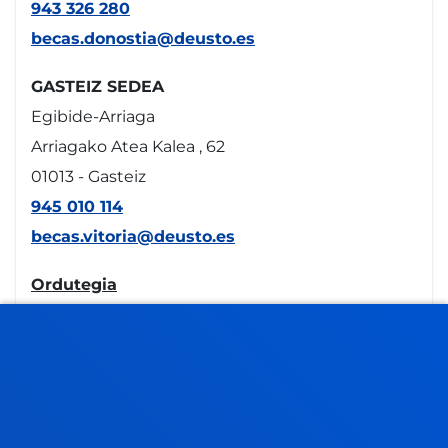
943 326 280
becas.donostia@deusto.es
GASTEIZ SEDEA
Egibide-Arriaga
Arriagako Atea Kalea , 62
01013 - Gasteiz
945 010 114
becas.vitoria@deusto.es
Ordutegia
Campus
Bilbao
Astelehenetik ostiralera: 9:00 - 13:00
gainera, astearte eta ostegunetan 15:00 - 17:00
Ekaina eta uztaila: Goizez bakarrik
Abuztua: itxita