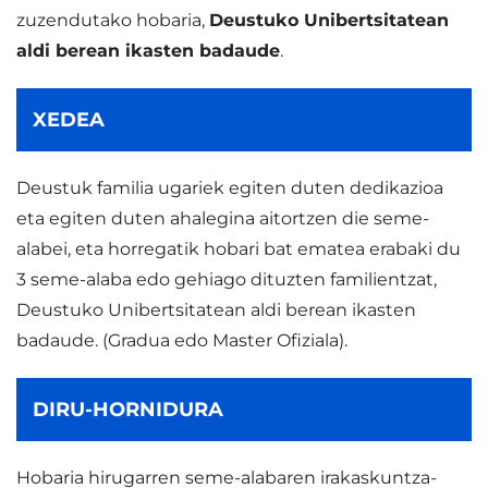
zuzendutako hobaria,
Deustuko Unibertsitatean
aldi berean ikasten badaude
.
XEDEA
Deustuk familia ugariek egiten duten dedikazioa
eta egiten duten ahalegina aitortzen die seme-
alabei, eta horregatik hobari bat ematea erabaki du
3 seme-alaba edo gehiago dituzten familientzat,
Deustuko Unibertsitatean aldi berean ikasten
badaude. (Gradua edo Master Ofiziala).
DIRU-HORNIDURA
Hobaria hirugarren seme-alabaren irakaskuntza-