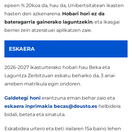
epeen % 20koa da, hau da, Unibertsitatean ikasten
hasten den azkenarena.
Hobari hori ez da
bateragarria gainerako laguntzekin
, eta ikasgai
berriei zein atzeratuei aplikatzen zaie.
ESKAERA
2026-2027 ikasturterako hobari hau Beka eta
Laguntza Zerbitzuan eskatu beharko da, 3 anai-
arreben matrikula egin ondoren.
Galdetegi honi
erantzuna eman behar zaio eta
eskaera inprimakia
becas@deusto.es
helbidera
bidali, beteta eta sinatuta.
Eskabidea urtero eta beti irailaren 15a baino lehen