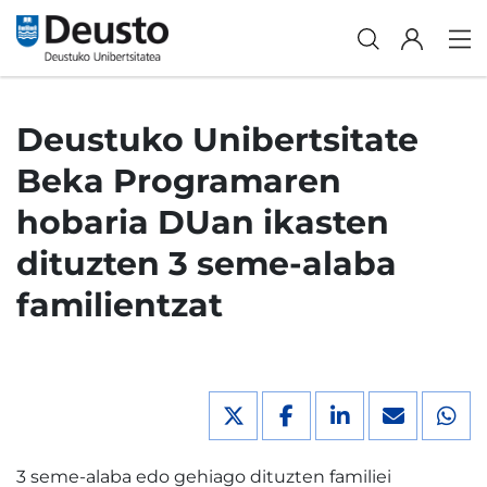
Deustuko Unibertsitate
Beka Programaren
hobaria DUan ikasten
dituzten 3 seme-alaba
familientzat
3 seme-alaba edo gehiago dituzten familiei