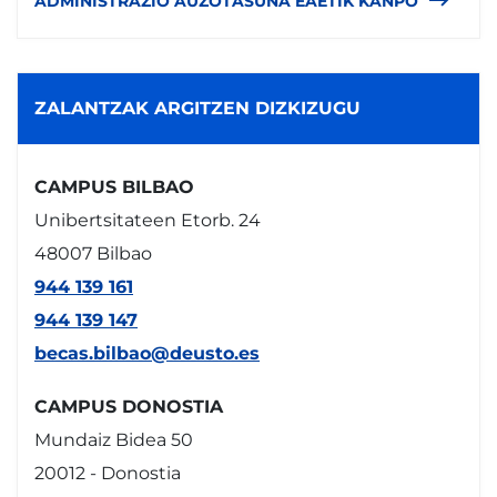
ADMINISTRAZIO AUZOTASUNA EAETIK KANPO
ZALANTZAK ARGITZEN DIZKIZUGU
CAMPUS BILBAO
Unibertsitateen Etorb. 24
48007 Bilbao
944 139 161
944 139 147
becas.bilbao@deusto.es
CAMPUS DONOSTIA
Mundaiz Bidea 50
20012 - Donostia