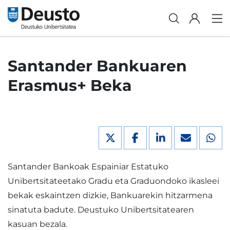
Santander Bankuaren
Erasmus+ Beka
Santander Bankoak Espainiar Estatuko
Unibertsitateetako Gradu eta Graduondoko ikasleei
bekak eskaintzen dizkie, Bankuarekin hitzarmena
sinatuta badute. Deustuko Unibertsitatearen
kasuan bezala.