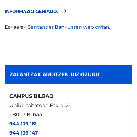
INFORMAZIO GEHIAGO.
Eskaerak
Santander Bankuaren web orrian
.
ZALANTZAK ARGITZEN DIZKIZUGU
CAMPUS BILBAO
Unibertsitateen Etorb. 24
48007 Bilbao
944 139 161
944 139 147