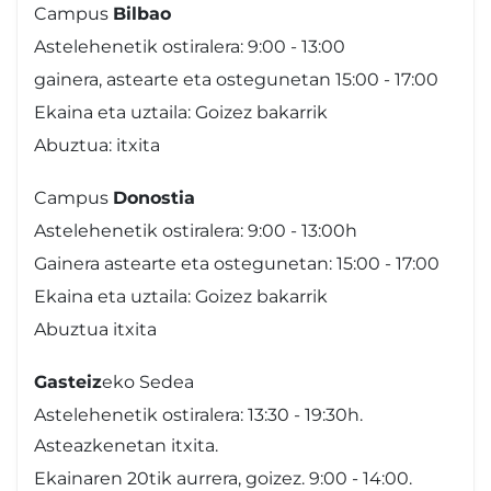
Campus
Bilbao
Astelehenetik ostiralera: 9:00 - 13:00
gainera, astearte eta ostegunetan 15:00 - 17:00
Ekaina eta uztaila: Goizez bakarrik
Abuztua: itxita
Campus
Donostia
Astelehenetik ostiralera: 9:00 - 13:00h
Gainera astearte eta ostegunetan: 15:00 - 17:00
Ekaina eta uztaila: Goizez bakarrik
Abuztua itxita
Gasteiz
eko Sedea
Astelehenetik ostiralera: 13:30 - 19:30h.
Asteazkenetan itxita.
Ekainaren 20tik aurrera, goizez. 9:00 - 14:00.