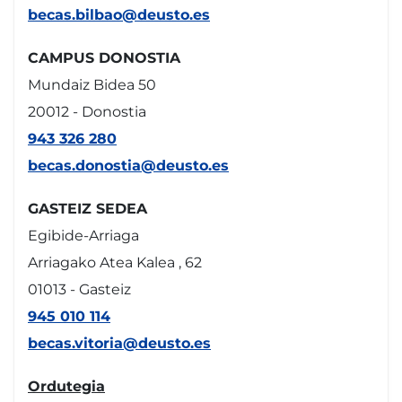
becas.bilbao@deusto.es
CAMPUS DONOSTIA
Mundaiz Bidea 50
20012 - Donostia
943 326 280
becas.donostia@deusto.es
GASTEIZ SEDEA
Egibide-Arriaga
Arriagako Atea Kalea , 62
01013 - Gasteiz
945 010 114
becas.vitoria@deusto.es
Ordutegia