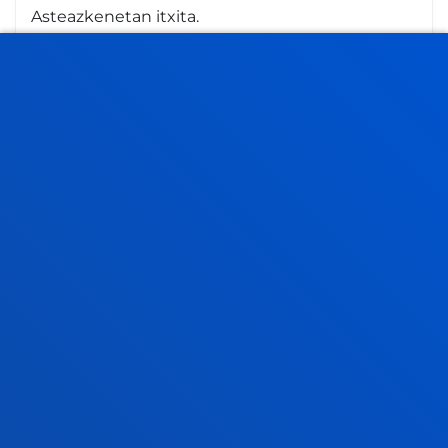
Asteazkenetan itxita.
Uztaila: 8:30 - 13:30. Asteazkenetan itxita.
Abuztua itxita
FAKULTATEAK
INFORMAZIO PRAKTIKOA
ZER BERRI
GESTIOAK ETA TRAMITEAK
Bilboko campusa