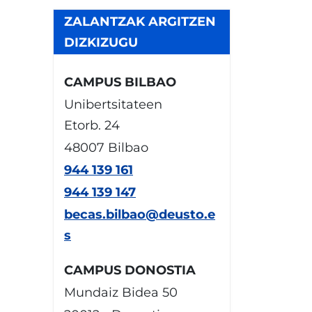
ZALANTZAK ARGITZEN
DIZKIZUGU
CAMPUS BILBAO
Unibertsitateen
Etorb. 24
48007 Bilbao
944 139 161
944 139 147
becas.bilbao@deusto.e
s
CAMPUS DONOSTIA
Mundaiz Bidea 50