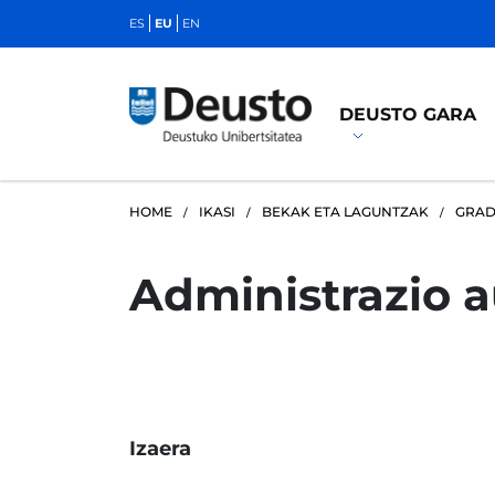
ES
EU
EN
DEUSTO GARA
HOME
IKASI
BEKAK ETA LAGUNTZAK
GRA
Administrazio 
Izaera