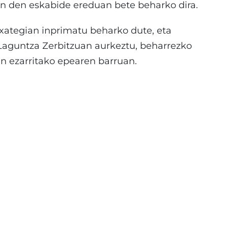
n den eskabide ereduan bete beharko dira.
txategian inprimatu beharko dute, eta
Laguntza Zerbitzuan aurkeztu, beharrezko
n ezarritako epearen barruan.