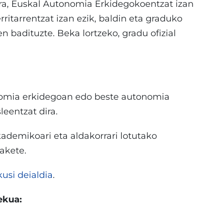
ra, Euskal Autonomia Erkidegokoentzat izan
ritarrentzat izan ezik, baldin eta graduko
ten badituzte. Beka lortzeko, gradu ofizial
nomia erkidegoan edo beste autonomia
leentzat dira.
kademikoari eta aldakorrari lotutako
akete.
kusi deialdia
.
ekua: