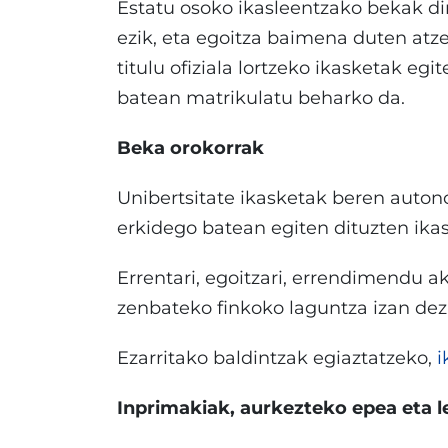
Estatu osoko ikasleentzako bekak di
ezik, eta egoitza baimena duten atzer
titulu ofiziala lortzeko ikasketak egi
batean matrikulatu beharko da.
Beka orokorrak
Unibertsitate ikasketak beren auto
erkidego batean egiten dituzten ikas
Errentari, egoitzari, errendimendu a
zenbateko finkoko laguntza izan dez
Ezarritako baldintzak egiaztatzeko,
i
Inprimakiak, aurkezteko epea eta l