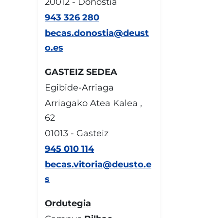
20012 - Donostia
943 326 280
becas.donostia@deust
o.es
GASTEIZ SEDEA
Egibide-Arriaga
Arriagako Atea Kalea ,
62
01013 - Gasteiz
945 010 114
becas.vitoria@deusto.e
s
Ordutegia