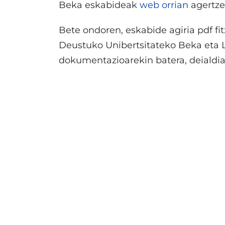
Beka eskabideak
web orrian
agertze
Bete ondoren, eskabide agiria pdf fi
Deustuko Unibertsitateko Beka eta 
dokumentazioarekin batera, deialdia