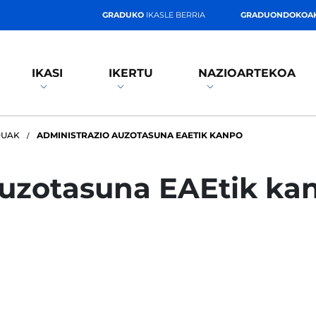
GRADUKO
IKASLE BERRIA
GRADUONDOKOA
IKASI
IKERTU
NAZIOARTEKOA
DUAK
ADMINISTRAZIO AUZOTASUNA EAETIK KANPO
auzotasuna EAEtik ka