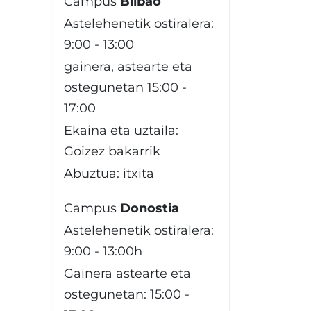
Campus
Bilbao
Astelehenetik ostiralera:
9:00 - 13:00
gainera, astearte eta
ostegunetan 15:00 -
17:00
Ekaina eta uztaila:
Goizez bakarrik
Abuztua: itxita
Campus
Donostia
Astelehenetik ostiralera:
9:00 - 13:00h
Gainera astearte eta
ostegunetan: 15:00 -