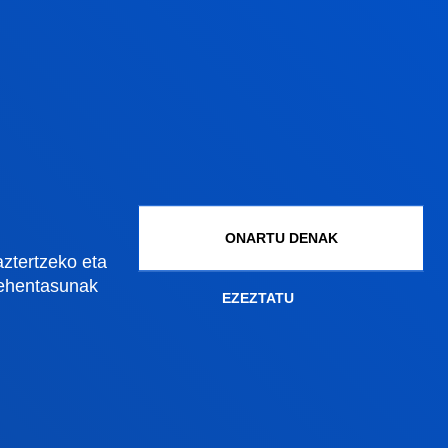
Gestioak eta tramiteak
ONARTU DENAK
aztertzeko eta
Graduko onarpena
lehentasunak
EZEZTATU
Graduondoko onarpena
Doktoregoko onarpena
Baldintza ekonomikoak
Bekak eta laguntzak
Gestio akademikoak