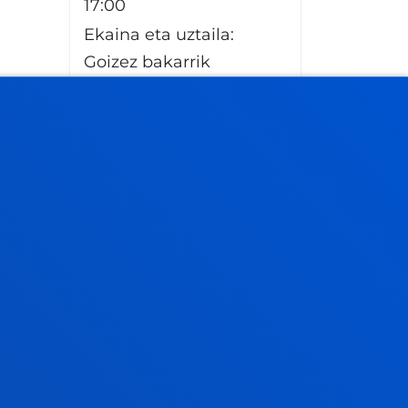
17:00
Ekaina eta uztaila:
Goizez bakarrik
Abuztua itxita
Gasteiz
eko Sedea
Astelehenetik
ostiralera: 13:30 - 19:30h.
Asteazkenetan itxita.
Ekainaren 20tik aurrera,
goizez. 9:00 - 14:00.
Asteazkenetan itxita.
Uztaila: 8:30 - 13:30.
Asteazkenetan itxita.
Abuztua itxita