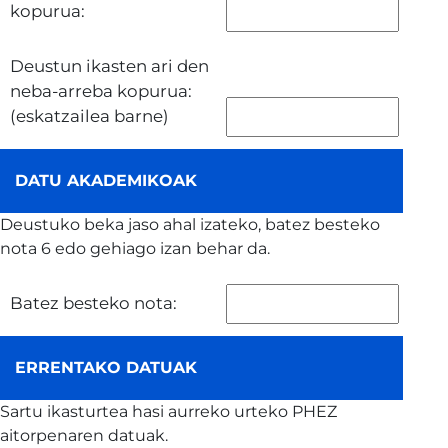
kopurua:
Deustun ikasten ari den
neba-arreba kopurua:
(eskatzailea barne)
DATU AKADEMIKOAK
Deustuko beka jaso ahal izateko, batez besteko
nota 6 edo gehiago izan behar da.
Batez besteko nota:
ERRENTAKO DATUAK
Sartu ikasturtea hasi aurreko urteko PHEZ
aitorpenaren datuak.