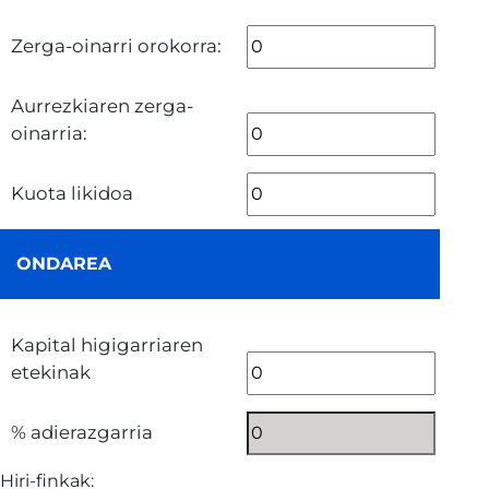
Zerga-oinarri orokorra:
Aurrezkiaren zerga-
oinarria:
Kuota likidoa
ONDAREA
Kapital higigarriaren
etekinak
% adierazgarria
Hiri-finkak: