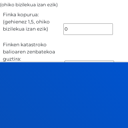
(ohiko bizilekua izan ezik)
Finka kopurua:
(gehienez 1,5, ohiko
bizilekua izan ezik)
Finken katastroko
balioaren zenbatekoa
guztira:
(gehienez 47.200 €)
% adierazgarria
Guztira:
(%ekoen batuketa 100
baino gutxiago izan
beharko da)