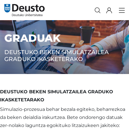
GRADUAK
DEUSTUKO BEKEN SIMULATZAILEA
GRADUKO IKASKETERAKO
DEUSTUKO BEKEN SIMULATZAILEA GRADUKO
IKASKETETARAKO
Simulazio-prozesua behar bezala egiteko, beharrezkoa
da beken deialdia irakurtzea. Bete ondorengo datuak
zer-nolako laguntza egokituko litzaizukeen jakiteko: