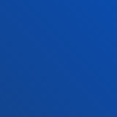
Ezagutu egoitza
+34 945 010 114
Jarri gurekin harremanetan
Madrilgo egoitza
Ezagutu egoitza
+34 915 77 61 89
Jarri gurekin harremanetan
Jarri gurekin harremanetan
Iradokizunen ontzia
Pribatutasun-politikak eta lege-oharra
Kanal etikoa
Mapa