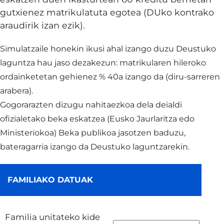
gutxienez matrikulatuta egotea (DUko kontrako
araudirik izan ezik).
Simulatzaile honekin ikusi ahal izango duzu Deustuko
laguntza hau jaso dezakezun: matrikularen hileroko
ordainketetan gehienez % 40a izango da (diru-sarreren
arabera).
Gogorarazten dizugu nahitaezkoa dela deialdi
ofizialetako beka eskatzea (Eusko Jaurlaritza edo
Ministeriokoa) Beka publikoa jasotzen baduzu,
bateragarria izango da Deustuko laguntzarekin.
FAMILIAKO DATUAK
Familia unitateko kide