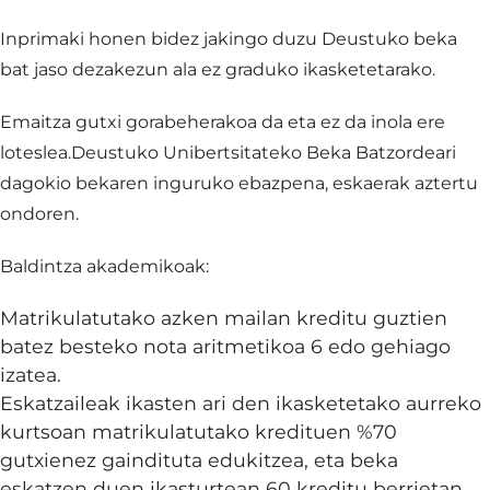
Inprimaki honen bidez jakingo duzu Deustuko beka
bat jaso dezakezun ala ez graduko ikasketetarako.
Emaitza gutxi gorabeherakoa da eta ez da inola ere
loteslea.Deustuko Unibertsitateko Beka Batzordeari
dagokio bekaren inguruko ebazpena, eskaerak aztertu
ondoren.
Baldintza akademikoak:
Matrikulatutako azken mailan kreditu guztien
batez besteko nota aritmetikoa 6 edo gehiago
izatea.
Eskatzaileak ikasten ari den ikasketetako aurreko
kurtsoan matrikulatutako kredituen %70
gutxienez gaindituta edukitzea, eta beka
eskatzen duen ikasturtean 60 kreditu berrietan