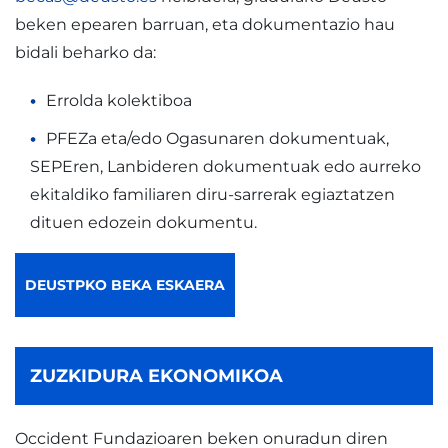
beken epearen barruan, eta dokumentazio hau
bidali beharko da:
Errolda kolektiboa
PFEZa eta/edo Ogasunaren dokumentuak,
SEPEren, Lanbideren dokumentuak edo aurreko
ekitaldiko familiaren diru-sarrerak egiaztatzen
dituen edozein dokumentu.
DEUSTPKO BEKA ESKAERA
ZUZKIDURA EKONOMIKOA
Occident Fundazioaren beken onuradun diren