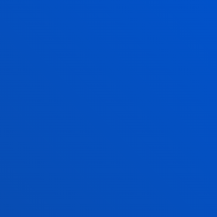
01013 - Gasteiz
945 010 114
becas.vitoria@deusto.es
Ordutegia
Campus
Bilbao
Astelehenetik ostiralera: 9:00 - 13:00
gainera, astearte eta ostegunetan 15:00 - 17:00
Ekaina eta uztaila: Goizez bakarrik
Abuztua: itxita
Campus
Donostia
Astelehenetik ostiralera: 9:00 - 13:00h
Gainera astearte eta ostegunetan: 15:00 - 17:00
Ekaina eta uztaila: Goizez bakarrik