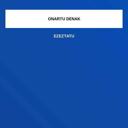
ZER BERRI
ONARTU DENAK
GESTIOAK ETA TRAMITEAK
EZEZTATU
Bilboko campusa
Ezagutu campusa
+34 944 139 000
Jarri gurekin harremanetan
Donostiako campusa
Ezagutu campusa
+34 943 326 600
Jarri gurekin harremanetan
Gasteizko egoitza
Ezagutu egoitza