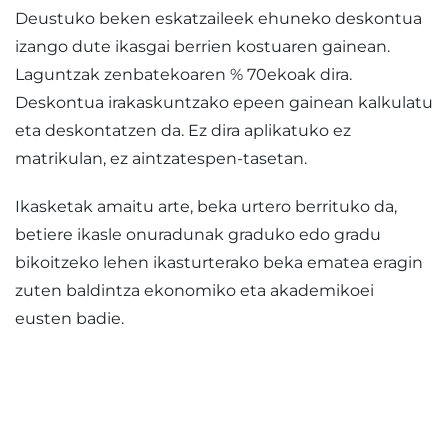
Deustuko beken eskatzaileek ehuneko deskontua
izango dute ikasgai berrien kostuaren gainean.
Laguntzak zenbatekoaren % 70ekoak dira.
Deskontua irakaskuntzako epeen gainean kalkulatu
eta deskontatzen da. Ez dira aplikatuko ez
matrikulan, ez aintzatespen-tasetan.
Ikasketak amaitu arte, beka urtero berrituko da,
betiere ikasle onuradunak graduko edo gradu
bikoitzeko lehen ikasturterako beka ematea eragin
zuten baldintza ekonomiko eta akademikoei
eusten badie.