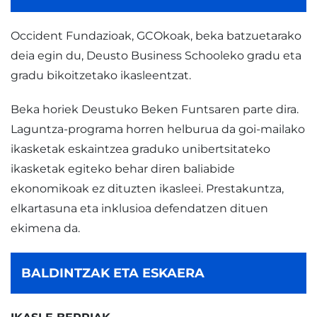
Occident Fundazioak, GCOkoak, beka batzuetarako
deia egin du, Deusto Business Schooleko gradu eta
gradu bikoitzetako ikasleentzat.
Beka horiek Deustuko Beken Funtsaren parte dira.
Laguntza-programa horren helburua da goi-mailako
ikasketak eskaintzea graduko unibertsitateko
ikasketak egiteko behar diren baliabide
ekonomikoak ez dituzten ikasleei. Prestakuntza,
elkartasuna eta inklusioa defendatzen dituen
ekimena da.
BALDINTZAK ETA ESKAERA