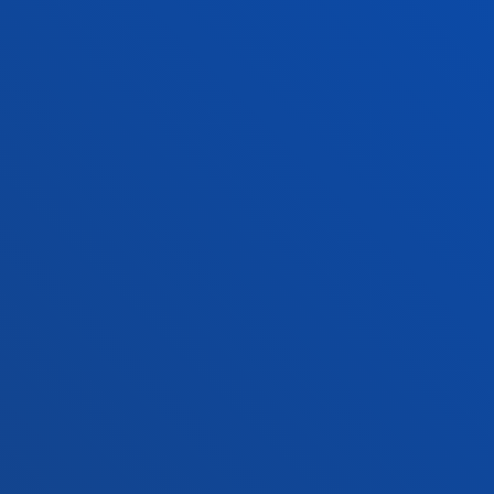
+34 945 010 114
Jarri gurekin harremanetan
Madrilgo egoitza
Ezagutu egoitza
+34 915 77 61 89
Jarri gurekin harremanetan
Jarri gurekin harremanetan
Iradokizunen ontzia
Pribatutasun-politikak eta lege-oharra
Kanal etikoa
Mapa