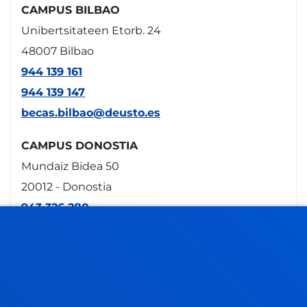
CAMPUS BILBAO
Unibertsitateen Etorb. 24
48007 Bilbao
944 139 161
944 139 147
becas.bilbao@deusto.es
CAMPUS DONOSTIA
Mundaiz Bidea 50
20012 - Donostia
943 326 280
becas.donostia@deusto.es
GASTEIZ SEDEA
Egibide-Arriaga
Arriagako Atea Kalea , 62