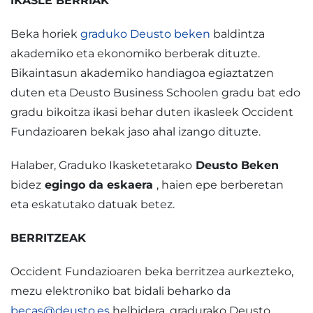
IKASLE BERRIAK
Beka horiek
graduko Deusto beken
baldintza
akademiko eta ekonomiko berberak dituzte.
Bikaintasun akademiko handiagoa egiaztatzen
duten eta Deusto Business Schoolen gradu bat edo
gradu bikoitza ikasi behar duten ikasleek Occident
Fundazioaren bekak jaso ahal izango dituzte.
Halaber, Graduko Ikasketetarako
Deusto Beken
bidez
egingo da eskaera
, haien epe berberetan
eta eskatutako datuak betez.
BERRITZEAK
Occident Fundazioaren beka berritzea aurkezteko,
mezu elektroniko bat bidali beharko da
becas@deusto.es
helbidera, gradurako Deusto