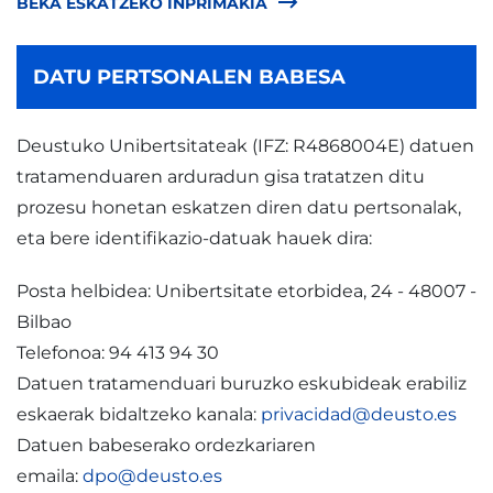
BEKA ESKATZEKO INPRIMAKIA
DATU PERTSONALEN BABESA
Deustuko Unibertsitateak (IFZ: R4868004E) datuen
tratamenduaren arduradun gisa tratatzen ditu
prozesu honetan eskatzen diren datu pertsonalak,
eta bere identifikazio-datuak hauek dira:
Posta helbidea: Unibertsitate etorbidea, 24 - 48007 -
Bilbao
Telefonoa: 94 413 94 30
Datuen tratamenduari buruzko eskubideak erabiliz
eskaerak bidaltzeko kanala:
privacidad@deusto.es
Datuen babeserako ordezkariaren
emaila:
dpo@deusto.es