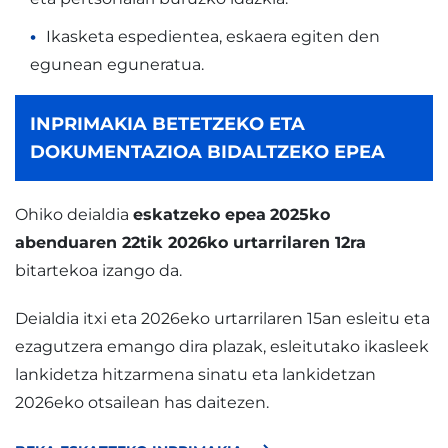
Ikasketa espedientea, eskaera egiten den
egunean eguneratua.
INPRIMAKIA BETETZEKO ETA
DOKUMENTAZIOA BIDALTZEKO EPEA
Ohiko deialdia
eskatzeko epea
2025ko
abenduaren 22tik 2026ko urtarrilaren 12ra
bitartekoa izango da.
Deialdia itxi eta 2026eko urtarrilaren 15an esleitu eta
ezagutzera emango dira plazak, esleitutako ikasleek
lankidetza hitzarmena sinatu eta lankidetzan
2026eko otsailean has daitezen.