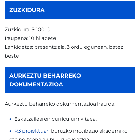
ZUZKIDURA
Zuzkidura: 5000 €
Iraupena: 10 hilabete
Lankidetza: presentziala, 3 ordu egunean, batez
beste
AURKEZTU BEHARREKO
DOKUMENTAZIOA
Aurkeztu beharreko dokumentazioa hau da:
Eskatzailearen curriculum vitaea.
R3 proiektuari
buruzko motibazio akademiko
eta pertsonalari buruzko idazkia.