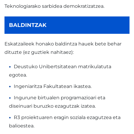
Teknologiarako sarbidea demokratizatzea.
BALDINTZAK
Eskatzaileek honako baldintza hauek bete behar
dituzte (ez guztiek nahitaez):
Deustuko Unibertsitatean matrikulatuta
egotea.
Ingeniaritza Fakultatean ikastea.
Ingurune birtualen programazioari eta
diseinuari buruzko ezagutzak izatea.
R3 proiektuaren eragin soziala ezagutzea eta
balioestea.