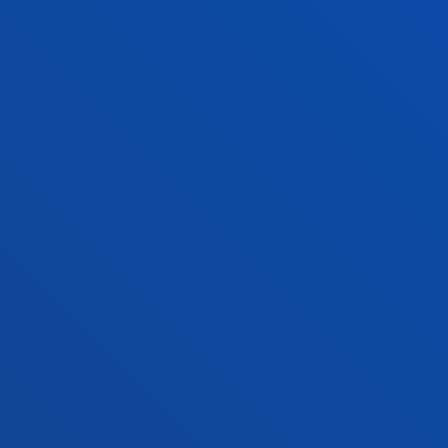
Bilboko campusa
Ezagutu campusa
+34 944 139 000
Jarri gurekin harremanetan
Donostiako campusa
Ezagutu campusa
+34 943 326 600
Jarri gurekin harremanetan
Gasteizko egoitza
Ezagutu egoitza
+34 945 010 114
Jarri gurekin harremanetan