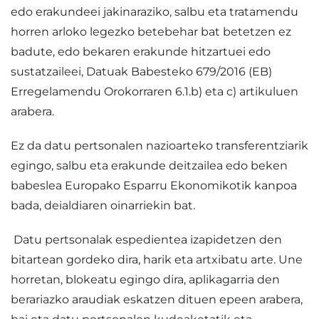
edo erakundeei jakinaraziko, salbu eta tratamendu
horren arloko legezko betebehar bat betetzen ez
badute, edo bekaren erakunde hitzartuei edo
sustatzaileei, Datuak Babesteko 679/2016 (EB)
Erregelamendu Orokorraren 6.1.b) eta c) artikuluen
arabera.
Ez da datu pertsonalen nazioarteko transferentziarik
egingo, salbu eta erakunde deitzailea edo beken
babeslea Europako Esparru Ekonomikotik kanpoa
bada, deialdiaren oinarriekin bat.
Datu pertsonalak espedientea izapidetzen den
bitartean gordeko dira, harik eta artxibatu arte. Une
horretan, blokeatu egingo dira, aplikagarria den
berariazko araudiak eskatzen dituen epeen arabera,