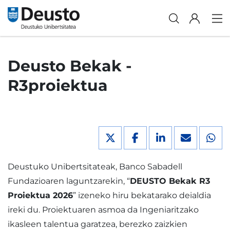
Deusto Bekak -
R3proiektua
Deustuko Unibertsitateak, Banco Sabadell
Fundazioaren laguntzarekin, “
DEUSTO Bekak R3
Proiektua 2026
” izeneko hiru bekatarako deialdia
ireki du. Proiektuaren asmoa da Ingeniaritzako
ikasleen talentua garatzea, berezko zaizkien