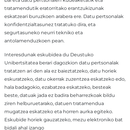
bai eta datu pertsonalen kudeaketatik eta
tratamendutik eratorritako erantzukizunak
eskatzeari buruzkoen arabera ere. Datu pertsonalak
konfidentzialtasunez tratatuko dira, eta
segurtasuneko neurri tekniko eta
antolamenduzkoen pean.
Interesdunak eskubidea du Deustuko
Unibertsitatea berari dagozkion datu pertsonalak
tratatzen ari den ala ez baieztatzeko, datu horiek
eskuratzeko, datu okerrak zuzentzea eskatzeko edo,
hala badagokio, ezabatzea eskatzeko, besteak
beste, datuak jada ez badira beharrezkoak bildu
ziren helburuetarako, datuen tratamendua
mugatzea eskatzeko eta horren aurka egiteko.
Eskubide horiek gauzatzeko, mezu elektroniko bat
bidali ahal izango