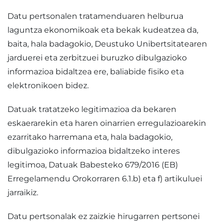
Datu pertsonalen tratamenduaren helburua
laguntza ekonomikoak eta bekak kudeatzea da,
baita, hala badagokio, Deustuko Unibertsitatearen
jarduerei eta zerbitzuei buruzko dibulgazioko
informazioa bidaltzea ere, baliabide fisiko eta
elektronikoen bidez.
Datuak tratatzeko legitimazioa da bekaren
eskaerarekin eta haren oinarrien erregulazioarekin
ezarritako harremana eta, hala badagokio,
dibulgazioko informazioa bidaltzeko interes
legitimoa, Datuak Babesteko 679/2016 (EB)
Erregelamendu Orokorraren 6.1.b) eta f) artikuluei
jarraikiz.
Datu pertsonalak ez zaizkie hirugarren pertsonei