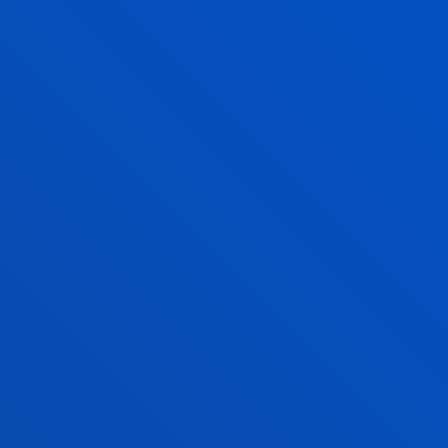
944 139 161
944 139 147
becas.bilbao@deusto.es
CAMPUS DONOSTIA
Mundaiz Bidea 50
20012 - Donostia
943 326 280
becas.donostia@deusto.es
GASTEIZ SEDEA
Egibide-Arriaga
Arriagako Atea Kalea , 62
01013 - Gasteiz
945 010 114