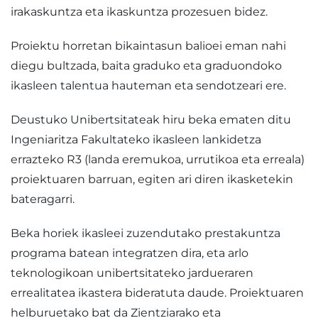
irakaskuntza eta ikaskuntza prozesuen bidez.
Proiektu horretan bikaintasun balioei eman nahi
diegu bultzada, baita graduko eta graduondoko
ikasleen talentua hauteman eta sendotzeari ere.
Deustuko Unibertsitateak hiru beka ematen ditu
Ingeniaritza Fakultateko ikasleen lankidetza
errazteko R3 (landa eremukoa, urrutikoa eta erreala)
proiektuaren barruan, egiten ari diren ikasketekin
bateragarri.
Beka horiek ikasleei zuzendutako prestakuntza
programa batean integratzen dira, eta arlo
teknologikoan unibertsitateko jardueraren
errealitatea ikastera bideratuta daude. Proiektuaren
helburuetako bat da Zientziarako eta