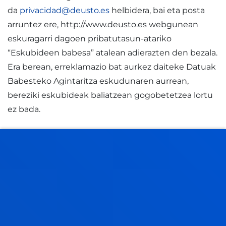
da
privacidad@deusto.es
helbidera, bai eta posta
arruntez ere, http://www.deusto.es webgunean
eskuragarri dagoen pribatutasun-atariko
“Eskubideen babesa” atalean adierazten den bezala.
Era berean, erreklamazio bat aurkez daiteke Datuak
Babesteko Agintaritza eskudunaren aurrean,
bereziki eskubideak baliatzean gogobetetzea lortu
ez bada.
Eskatzaileak datu egiazkoak eman beharko ditu;
baldin eta daturen bat eman ezik edo faltsutuz
gero, beka ezereztea ekar dezake. Eskatutako
baldintzak betetzen direla egiaztatzeko
beharrezkoak diren beste senide edo hirugarren
pertsona batzuei buruzko datuei dagokienez,
eskatzaileak hirugarren horien baimena izan behar