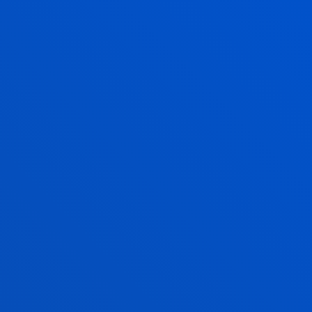
du pertsona horien datuak emateko, datuak
ematearen arrazoia jakinarazi behar zaielarik
aurretik, aurreko ataletan jasotako informazioarekin
bat etorriz. Deustuko Unibertsitatea salbuetsita
dago hirugarrenei informazioa emateko betebehar
horretatik, Datuak Babesteko 679/2016 (EB)
Erregelamendu Orokorraren 14.5 artikulua aplikatuz,
eta betebehar hori bekaren eskatzaileari dagokio.
ZALANTZAK ARGITZEN DIZKIZUGU
CAMPUS BILBAO
Unibertsitateen Etorb. 24
48007 Bilbao