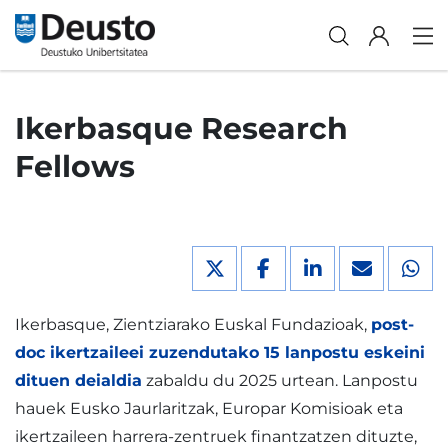
Ikerbasque Research
Fellows
Ikerbasque, Zientziarako Euskal Fundazioak,
post-
doc ikertzaileei zuzendutako 15 lanpostu eskeini
dituen deialdia
zabaldu du 2025 urtean. Lanpostu
hauek Eusko Jaurlaritzak, Europar Komisioak eta
ikertzaileen harrera-zentruek finantzatzen dituzte,