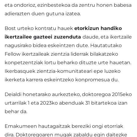
eta ondorioz, ezinbestekoa da zentru honen babesa
adierazten duen gutuna izatea.
Bost urteko kontratu hauek
etorkizun handiko
ikertzailee gazteei zuzenduta
daude, eta ikertzaile
nagusirako bidea eskeintzen dute. Hautatutako
Fellow ikertzaileak zientzia liderrak bilakatzeko
konpetzentziak lortu beharko dituzte urte hauetan.
Ikerbasquek zientzia-komunitateari epe luzeko
ikerketa karrera eskeintzeko konpromesua du.
Deialdi honetarako aurkezteko, doktoregoa 2015eko
urtarrilak 1 eta 2023ko abenduak 31 bitartekoa izan
behar da.
Emakumeen hautagaitzak bereziki ongi etorriak
dira. Doktoregoaren mugak zabaldu egin daitezke