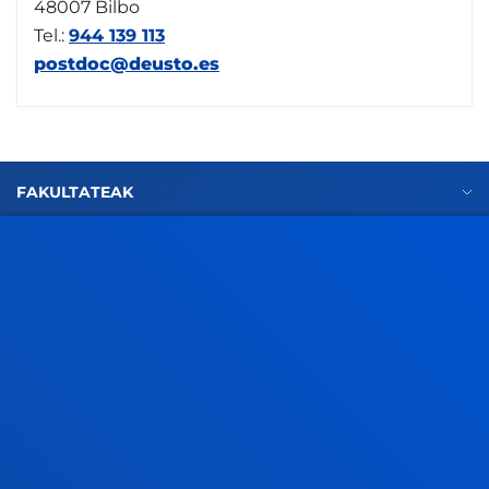
48007 Bilbo
Tel.:
944 139 113
postdoc@deusto.es
FAKULTATEAK
INFORMAZIO PRAKTIKOA
ZER BERRI
GESTIOAK ETA TRAMITEAK
Bilboko campusa
Ezagutu campusa