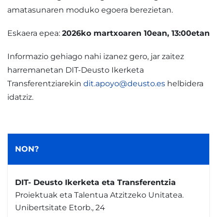
amatasunaren moduko egoera berezietan.
Eskaera epea:
2026ko martxoaren 10ean, 13:00etan
Informazio gehiago nahi izanez gero, jar zaitez
harremanetan DIT-Deusto Ikerketa
Transferentziarekin
dit.apoyo@deusto.es
helbidera
idatziz.
NON?
DIT- Deusto Ikerketa eta Transferentzia
Proiektuak eta Talentua Atzitzeko Unitatea.
Unibertsitate Etorb., 24