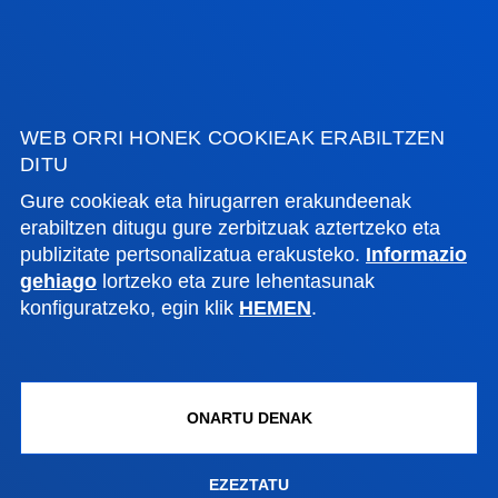
+34 944 139 000
Jarri gurekin harremanetan
Donostiako campusa
WEB ORRI HONEK COOKIEAK ERABILTZEN
Ezagutu campusa
DITU
+34 943 326 600
Gure cookieak eta hirugarren erakundeenak
Jarri gurekin harremanetan
erabiltzen ditugu gure zerbitzuak aztertzeko eta
publizitate pertsonalizatua erakusteko.
Informazio
Gasteizko egoitza
gehiago
lortzeko eta zure lehentasunak
Ezagutu egoitza
konfiguratzeko, egin klik
HEMEN
.
+34 945 010 114
Jarri gurekin harremanetan
Madrilgo egoitza
ONARTU DENAK
Ezagutu egoitza
EZEZTATU
+34 915 77 61 89