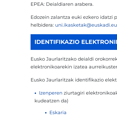
EPEA: Deialdiaren arabera.
Edozein zalantza euki ezkero idatzi
helbidera:
uni.ikasketak@euskadi.eu
IDENTIFIKAZIO ELEKTRON
Eusko Jaurlaritzako deialdi orokorre
elektronikoarekin izatea aurreikuste
Eusko Jaurlaritzak identifikazio ele
Izenperen
ziurtagiri elektroniko
kudeatzen da)
Eskaria