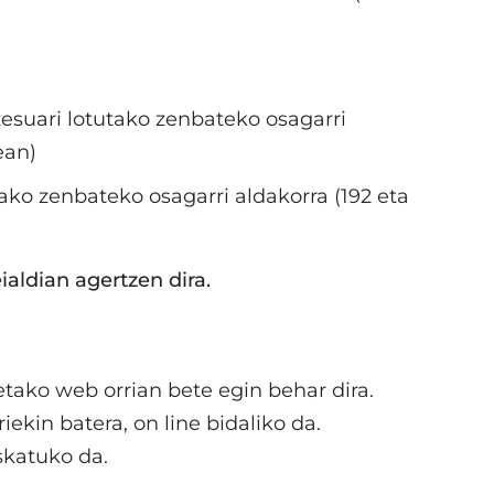
esuari lotutako zenbateko osagarri
ean)
utako zenbateko osagarri aldakorra (192 eta
ialdian agertzen dira.
tako web orrian bete egin behar dira.
ekin batera, on line bidaliko da.
skatuko da.