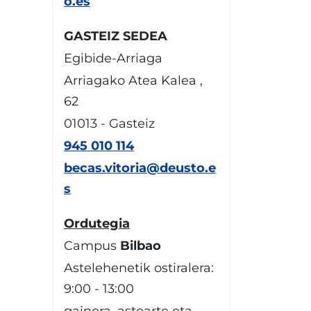
o.es
GASTEIZ SEDEA
Egibide-Arriaga
Arriagako Atea Kalea ,
62
01013 - Gasteiz
945 010 114
becas.vitoria@deusto.e
s
Ordutegia
Campus
Bilbao
Astelehenetik ostiralera:
9:00 - 13:00