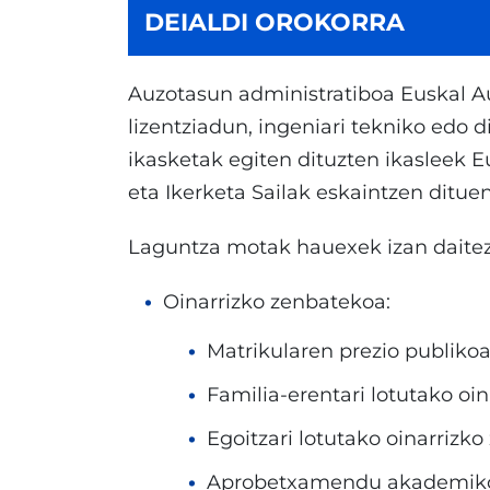
DEIALDI OROKORRA
Auzotasun administratiboa Euskal A
lizentziadun, ingeniari tekniko edo d
ikasketak egiten dituzten ikasleek E
eta Ikerketa Sailak eskaintzen ditue
Laguntza motak hauexek izan daitez
Oinarrizko zenbatekoa:
Matrikularen prezio publiko
Familia-erentari lotutako oi
Egoitzari lotutako oinarrizk
Aprobetxamendu akademikoar