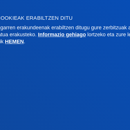
OOKIEAK ERABILTZEN DITU
garren erakundeenak erabiltzen ditugu gure zerbitzuak 
zatua erakusteko.
Informazio gehiago
lortzeko eta zure 
rmazio praktikoa
Zer berri
lik
HEMEN
.
gi akademikoa
Deusto Agenda
tegia
Berriak
o Campus
Sare sozialak
txe Nagusia
Deusto Aldizkaria
o Alumni
Blogak
tsitateko artxiboa
Prentsa kabinetea
lpenak
stiako campusa
Gasteizko egoitza