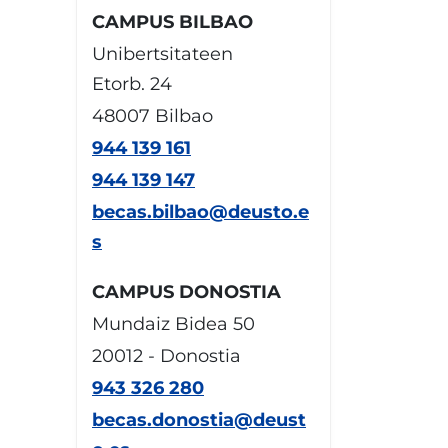
CAMPUS BILBAO
Unibertsitateen
Etorb. 24
48007 Bilbao
944 139 161
944 139 147
becas.bilbao@deusto.e
s
CAMPUS DONOSTIA
Mundaiz Bidea 50
20012 - Donostia
943 326 280
becas.donostia@deust