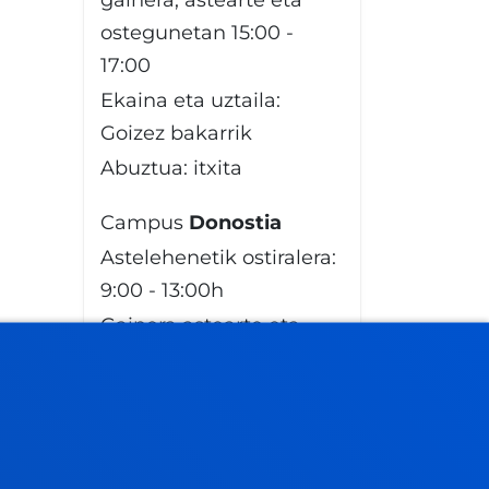
gainera, astearte eta
ostegunetan 15:00 -
17:00
Ekaina eta uztaila:
Goizez bakarrik
Abuztua: itxita
Campus
Donostia
Astelehenetik ostiralera:
9:00 - 13:00h
Gainera astearte eta
ostegunetan: 15:00 -
17:00
Ekaina eta uztaila:
Goizez bakarrik