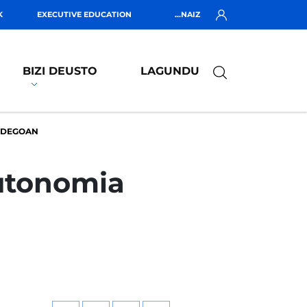
K
EXECUTIVE EDUCATION
...NAIZ
BIZI DEUSTO
LAGUNDU
IDEGOAN
utonomia