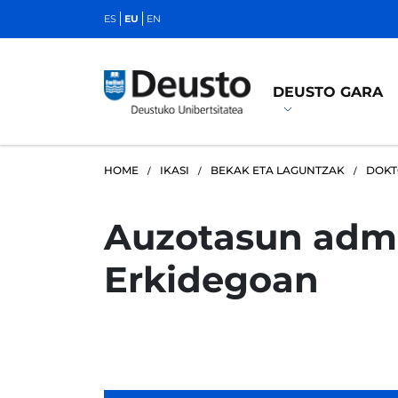
ES
EU
EN
DEUSTO GARA
HOME
IKASI
BEKAK ETA LAGUNTZAK
DOKT
Auzotasun admi
Erkidegoan