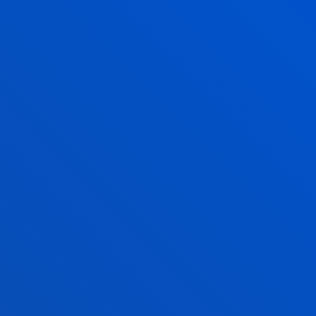
Abuztua itxita
Gasteiz
eko Sedea
Astelehenetik
ostiralera: 13:30 - 19:30h.
Asteazkenetan itxita.
Ekainaren 20tik aurrera,
goizez. 9:00 - 14:00.
Asteazkenetan itxita.
Uztaila: 8:30 - 13:30.
Asteazkenetan itxita.
Abuztua itxita