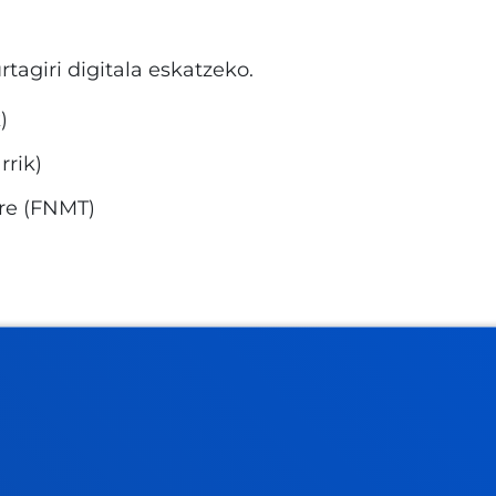
tagiri digitala eskatzeko.
)
rrik)
re (FNMT)