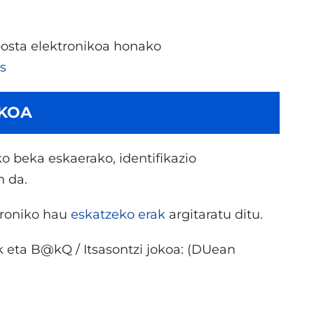
 posta elektronikoa honako
s
IKOA
ko beka eskaerako, identifikazio
n da.
ktroniko hau
eskatzeko erak
argitaratu ditu.
ak eta B@kQ / Itsasontzi jokoa: (DUean