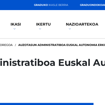
GRADUKO
IKASLE BERRIA
GRADUONDOKOA
IKASI
IKERTU
NAZIOARTEKOA
OREGOA
AUZOTASUN ADMINISTRATIBOA EUSKAL AUTONOMIA ERK
nistratiboa Euskal A