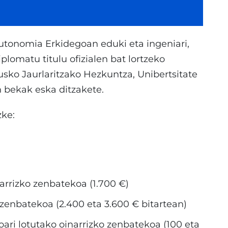
utonomia Erkidegoan eduki eta ingeniari,
iplomatu titulu ofizialen bat lortzeko
usko Jaurlaritzako Hezkuntza, Unibertsitate
n bekak eska ditzakete.
ke:
a
narrizko zenbatekoa (1.700 €)
o zenbatekoa (2.400 eta 3.600 € bitartean)
i lotutako oinarrizko zenbatekoa (100 eta