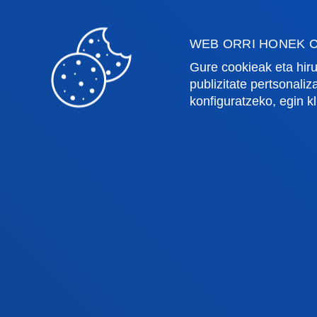
WEB ORRI HONEK C
Gure cookieak eta hiru
publizitate pertsonali
Fakultateak
Info
konfiguratzeko, egin k
Osasun Zientziak
Egute
Gizarte eta Giza Zientziak
Liburu
Zuzenbidea
Deust
Deusto Business School
Ikaste
Hezkuntza eta Kirola
Deust
Ingeniaritza
Uniber
Teologia
Argita
Bilboko campusa
Dono