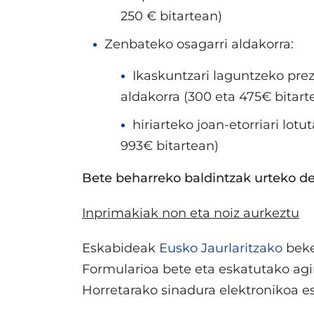
250 € bitartean)
Zenbateko osagarri aldakorra:
Ikaskuntzari laguntzeko prez
aldakorra (300 eta 475€ bitart
hiriarteko joan-etorriari lot
993€ bitartean)
Bete beharreko baldintzak urteko de
Inprimakiak non eta noiz aurkeztu
Eskabideak
Eusko Jaurlaritzako
beke
Formularioa bete eta eskatutako agiri
Horretarako sinadura elektronikoa e