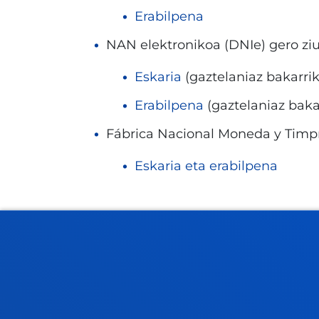
Erabilpena
NAN elektronikoa (DNIe) gero ziur
Eskaria
(gaztelaniaz bakarrik
Erabilpena
(gaztelaniaz baka
Fábrica Nacional Moneda y Timp
Eskaria eta erabilpena