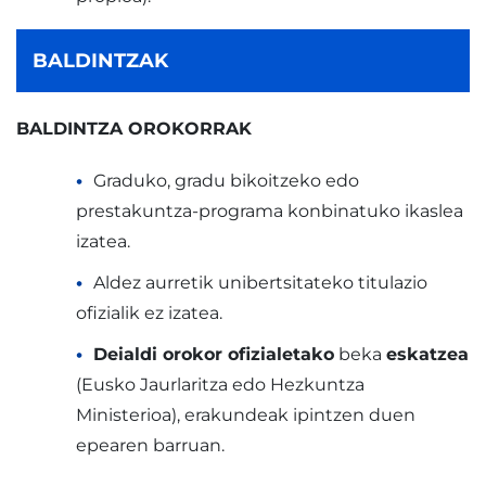
BALDINTZAK
BALDINTZA OROKORRAK
Graduko, gradu bikoitzeko edo
prestakuntza-programa konbinatuko ikaslea
izatea.
Aldez aurretik unibertsitateko titulazio
ofizialik ez izatea.
Deialdi orokor ofizialetako
beka
eskatzea
(Eusko Jaurlaritza edo Hezkuntza
Ministerioa), erakundeak ipintzen duen
epearen barruan.