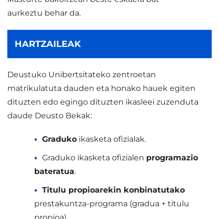
aurkeztu behar da.
HARTZAILEAK
Deustuko Unibertsitateko zentroetan
matrikulatuta dauden eta honako hauek egiten
dituzten edo egingo dituzten ikasleei zuzenduta
daude Deusto Bekak:
Graduko
ikasketa ofizialak.
Graduko ikasketa ofizialen
programazio
bateratua
.
Titulu propioarekin konbinatutako
prestakuntza-programa (gradua + titulu
propioa).