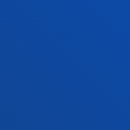
Bilboko campusa
Ezagutu campusa
+34 944 139 000
Jarri gurekin harremanetan
Donostiako campusa
Ezagutu campusa
+34 943 326 600
Jarri gurekin harremanetan
Gasteizko egoitza
Ezagutu egoitza
+34 945 010 114
Jarri gurekin harremanetan