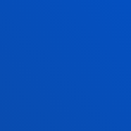
944 139 161
944 139 147
becas.bilbao@deusto.es
CAMPUS DONOSTIA
Mundaiz Bidea 50
20012 - Donostia
943 326 280
becas.donostia@deusto.es
GASTEIZ SEDEA
Egibide-Arriaga
Arriagako Atea Kalea , 62
01013 - Gasteiz
945 010 114
becas.vitoria@deusto.es