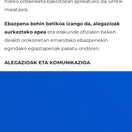
hileko ordainketa bakoitzean aplikatuko da, urritik
maiatzera.
Ebazpena behin betikoa izango da, alegazioak
aurkezteko epea
eta erakunde ofizialen beken
deialdi orokorretan emandako ebazpenekin
egindako egiaztapenak pasatu ondoren.
ALEGAZIOAK ETA KOMUNIKAZIOA
Lehenbiziko ebazpena argitaratu eta
10 egun
naturaleko
epean, ikasleak aukera izango du
alegazioak aurkezteko
eta, behar izanez gero,
dokumentazio berria aurkezteko.
Beken Batzordeak jasotako alegazioen aurrean
emandako ebazpenak ez dira berriz aztertuko.