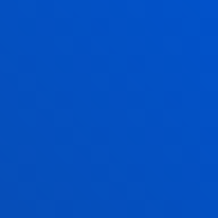
ANTZERAKO BEKAK
AUZOTASUN ADMINISTRATIBOA EUSKAL
AUTONOMIA ERKIDEGOAN
ADMINISTRAZIO AUZOTASUNA EAETIK KANPO
ZALANTZAK ARGITZEN DIZKIZUGU
CAMPUS BILBAO
Unibertsitateen Etorb. 24
48007 Bilbao