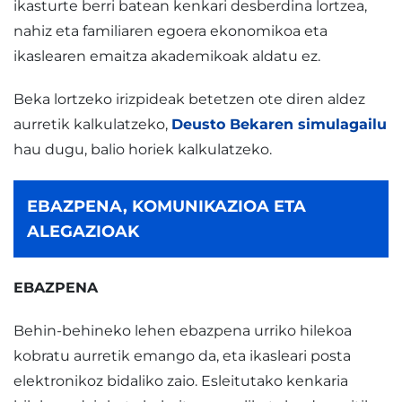
ikasturte berri batean kenkari desberdina lortzea,
nahiz eta familiaren egoera ekonomikoa eta
ikaslearen emaitza akademikoak aldatu ez.
Beka lortzeko irizpideak betetzen ote diren aldez
aurretik kalkulatzeko,
Deusto Bekaren simulagailu
hau dugu, balio horiek kalkulatzeko.
EBAZPENA, KOMUNIKAZIOA ETA
ALEGAZIOAK
EBAZPENA
Behin-behineko lehen ebazpena urriko hilekoa
kobratu aurretik emango da, eta ikasleari posta
elektronikoz bidaliko zaio. Esleitutako kenkaria