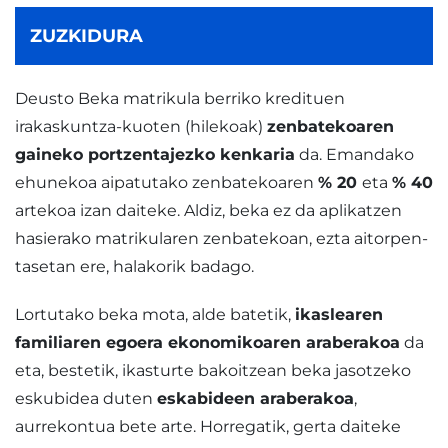
ZUZKIDURA
Deusto Beka matrikula berriko kredituen
irakaskuntza-kuoten (hilekoak)
zenbatekoaren
gaineko portzentajezko kenkaria
da. Emandako
ehunekoa aipatutako zenbatekoaren
% 20
eta
% 40
artekoa izan daiteke. Aldiz, beka ez da aplikatzen
hasierako matrikularen zenbatekoan, ezta aitorpen-
tasetan ere, halakorik badago.
Lortutako beka mota, alde batetik,
ikaslearen
familiaren egoera ekonomikoaren araberakoa
da
eta, bestetik, ikasturte bakoitzean beka jasotzeko
eskubidea duten
eskabideen araberakoa
,
aurrekontua bete arte. Horregatik, gerta daiteke