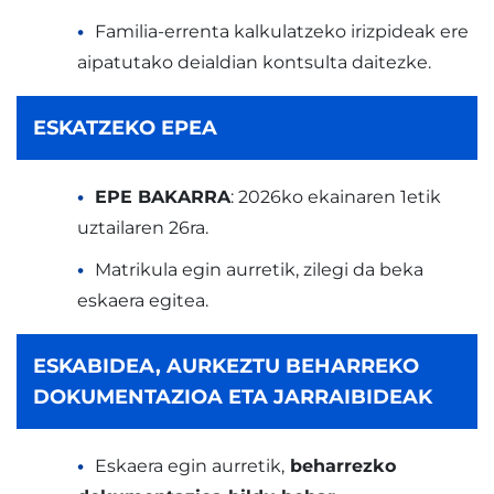
Familia-errenta kalkulatzeko irizpideak ere
aipatutako deialdian kontsulta daitezke.
ESKATZEKO EPEA
EPE BAKARRA
: 2026ko ekainaren 1etik
uztailaren 26ra.
Matrikula egin aurretik, zilegi da beka
eskaera egitea.
ESKABIDEA, AURKEZTU BEHARREKO
DOKUMENTAZIOA ETA JARRAIBIDEAK
Eskaera egin aurretik,
beharrezko