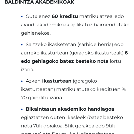
BALDINTZA AKADEMIKOAK
Gutxienez
60 kreditu
matrikulatzea, edo
araudi akademikoak aplikatuz baimendutako
gehienekoa.
Sartzeko ikasketetan (sarbide berria) edo
aurreko ikasturtean (goragoko ikasturteak)
6
edo gehiagoko batez besteko nota
lortu
izana.
Azken
ikasturtean
(goragoko
ikasturteetan) matrikulatutako kredituen %
70 gainditu izana.
Bikaintasun akademiko handiagoa
egiaztatzen duten ikasleek (batez besteko
nota 7tik gorakoa, 8tik gorakoa edo 9tik