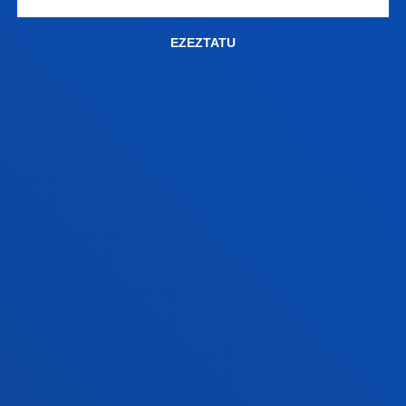
Asteazkenetan itxita.
Ekainaren 20tik aurrera, goizez. 9:00 - 14:00.
EZEZTATU
Asteazkenetan itxita.
Uztaila: 8:30 - 13:30. Asteazkenetan itxita.
Abuztua itxita
FAKULTATEAK
INFORMAZIO PRAKTIKOA
ZER BERRI
GESTIOAK ETA TRAMITEAK