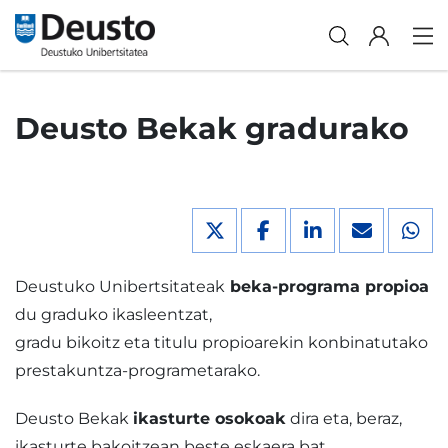
Deusto Bekak gradurako
Deustuko Unibertsitateak
beka-programa propioa
du graduko ikasleentzat,
gradu bikoitz eta titulu propioarekin konbinatutako
prestakuntza-programetarako.
Deusto Bekak
ikasturte osokoak
dira eta, beraz,
ikasturte bakoitzean beste eskaera bat