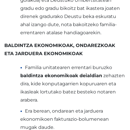
gorakoa) eta Deustuko Unibertsitatean
gradu edo gradu bikoitz bat ikastera joaten
direnek gradurako Deustu beka eskuratu
ahal izango dute, nota bakoitzeko familia-
errentaren atalase handiagoarekin.
BALDINTZA EKONOMIKOAK, ONDAREZKOAK
ETA JARDUERA EKONOMIKOAK
Familia unitatearen errentari buruzko
baldintza ekonomikoak
deialdian
zehazten
dira, kide konputagarrien kopuruaren eta
ikasleak lortutako batez besteko notaren
arabera.
Era berean, ondarean eta jarduera
ekonomikoen fakturazio-bolumenean
mugak daude.