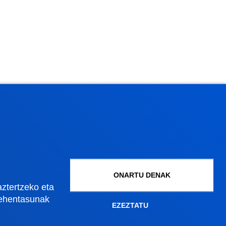
ONARTU DENAK
aztertzeko eta
lehentasunak
EZEZTATU