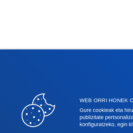
WEB ORRI HONEK C
Gure cookieak eta hiru
publizitate pertsonali
konfiguratzeko, egin k