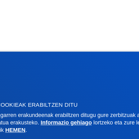
OOKIEAK ERABILTZEN DITU
garren erakundeenak erabiltzen ditugu gure zerbitzuak 
zatua erakusteko.
Informazio gehiago
lortzeko eta zure 
lik
HEMEN
.