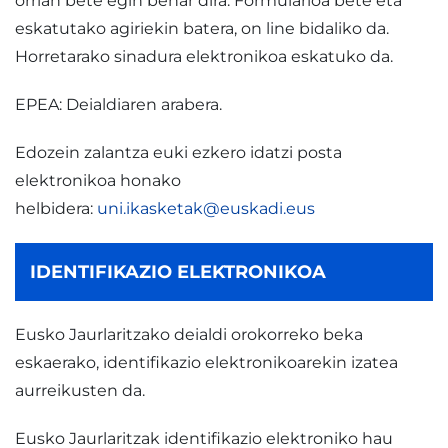
orrian bete egin behar dira. Formularioa bete eta
eskatutako agiriekin batera, on line bidaliko da.
Horretarako sinadura elektronikoa eskatuko da.
EPEA: Deialdiaren arabera.
Edozein zalantza euki ezkero idatzi posta
elektronikoa honako
helbidera:
uni.ikasketak@euskadi.eus
IDENTIFIKAZIO ELEKTRONIKOA
Eusko Jaurlaritzako deialdi orokorreko beka
eskaerako, identifikazio elektronikoarekin izatea
aurreikusten da.
Eusko Jaurlaritzak identifikazio elektroniko hau