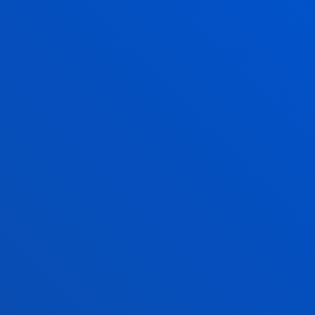
becas.vitoria@deusto.es
Ordutegia
Campus
Bilbao
Astelehenetik ostiralera: 9:00 - 13:00
gainera, astearte eta ostegunetan 15:00 - 17:00
Ekaina eta uztaila: Goizez bakarrik
Abuztua: itxita
Campus
Donostia
Astelehenetik ostiralera: 9:00 - 13:00h
Gainera astearte eta ostegunetan: 15:00 - 17:00
Ekaina eta uztaila: Goizez bakarrik
Abuztua itxita
Gasteiz
eko Sedea