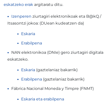
eskatzeko erak
argitaratu ditu.
Izenperen
ziurtagiri elektronikoak eta B@kQ /
Itsasontzi jokoa: (DUean kudeatzen da)
Eskaria
Erabilpena
NAN elektronikoa (DNIe) gero ziurtagiri digitala
eskatzeko.
Eskaria
(gaztelaniaz bakarrik)
Erabilpena
(gaztelaniaz bakarrik)
Fábrica Nacional Moneda y Timpre (FNMT)
Eskaria eta erabilpena