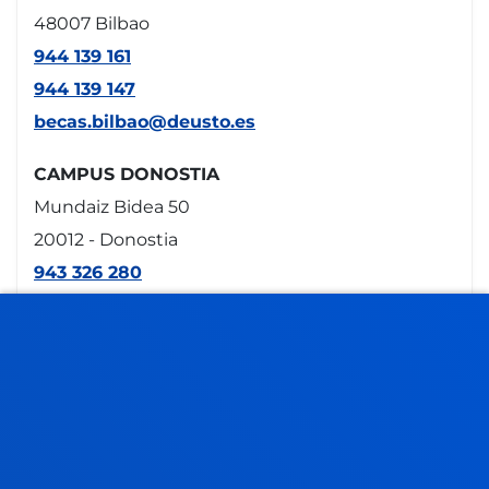
48007 Bilbao
944 139 161
944 139 147
becas.bilbao@deusto.es
CAMPUS DONOSTIA
Mundaiz Bidea 50
20012 - Donostia
943 326 280
becas.donostia@deusto.es
GASTEIZ SEDEA
Egibide-Arriaga
Arriagako Atea Kalea , 62
01013 - Gasteiz
945 010 114