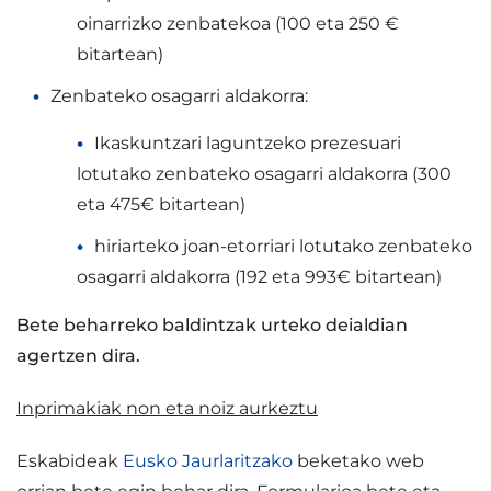
oinarrizko zenbatekoa (100 eta 250 €
bitartean)
Zenbateko osagarri aldakorra:
Ikaskuntzari laguntzeko prezesuari
lotutako zenbateko osagarri aldakorra (300
eta 475€ bitartean)
hiriarteko joan-etorriari lotutako zenbateko
osagarri aldakorra (192 eta 993€ bitartean)
Bete beharreko baldintzak urteko deialdian
agertzen dira.
Inprimakiak non eta noiz aurkeztu
Eskabideak
Eusko Jaurlaritzako
beketako web