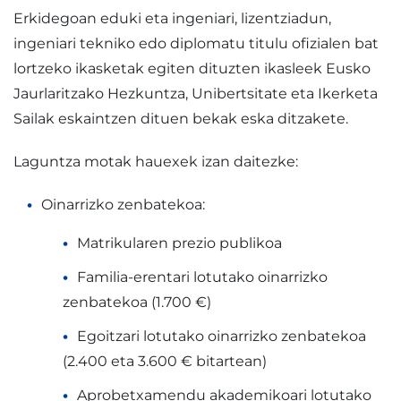
Erkidegoan eduki eta ingeniari, lizentziadun,
ingeniari tekniko edo diplomatu titulu ofizialen bat
lortzeko ikasketak egiten dituzten ikasleek Eusko
Jaurlaritzako Hezkuntza, Unibertsitate eta Ikerketa
Sailak eskaintzen dituen bekak eska ditzakete.
Laguntza motak hauexek izan daitezke:
Oinarrizko zenbatekoa:
Matrikularen prezio publikoa
Familia-erentari lotutako oinarrizko
zenbatekoa (1.700 €)
Egoitzari lotutako oinarrizko zenbatekoa
(2.400 eta 3.600 € bitartean)
Aprobetxamendu akademikoari lotutako