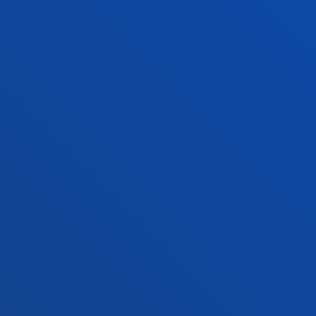
Jarri gurekin harremanetan
Madrilgo egoitza
Ezagutu egoitza
+34 915 77 61 89
Jarri gurekin harremanetan
Jarri gurekin harremanetan
Iradokizunen ontzia
Pribatutasun-politikak eta lege-oharra
Kanal etikoa
Mapa
© 2025 - Eskubide guztiak erreserbatuta