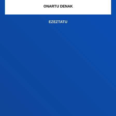
GESTIOAK ETA TRAMITEAK
ONARTU DENAK
Bilboko campusa
EZEZTATU
Ezagutu campusa
+34 944 139 000
Jarri gurekin harremanetan
Donostiako campusa
Ezagutu campusa
+34 943 326 600
Jarri gurekin harremanetan
Gasteizko egoitza
Ezagutu egoitza
+34 945 010 114