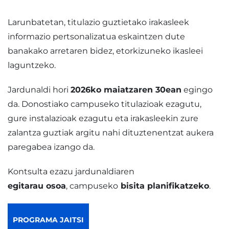
Larunbatetan, titulazio guztietako irakasleek
informazio pertsonalizatua eskaintzen dute
banakako arretaren bidez, etorkizuneko ikasleei
laguntzeko.
Jardunaldi hori
2026ko maiatzaren 30ean
egingo
da. Donostiako campuseko titulazioak ezagutu,
gure instalazioak ezagutu eta irakasleekin zure
zalantza guztiak argitu nahi dituztenentzat aukera
paregabea izango da.
Kontsulta ezazu jardunaldiaren
egitarau osoa
, campuseko
bisita planifikatzeko
.
PROGRAMA JAITSI