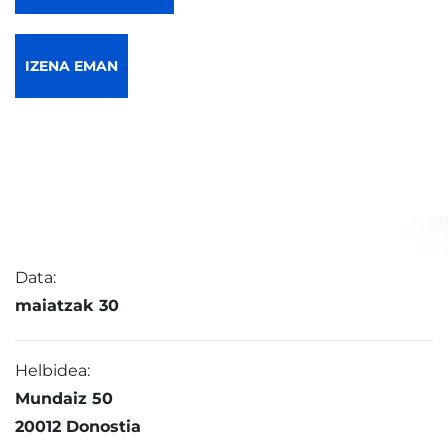
IZENA EMAN
Data:
maiatzak 30
Helbidea:
Mundaiz 50
20012 Donostia