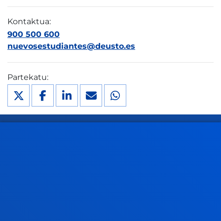
Kontaktua:
900 500 600
nuevosestudiantes@deusto.es
Partekatu:
FAKULTATEAK
INFORMAZIO PRAKTIKOA
ZER BERRI
GESTIOAK ETA TRAMITEAK