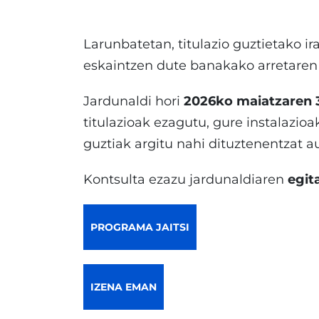
Larunbatetan, titulazio guztietako i
eskaintzen dute banakako arretaren 
Jardunaldi hori
2026ko maiatzaren 
titulazioak ezagutu, gure instalazioa
guztiak argitu nahi dituztenentzat 
Kontsulta ezazu jardunaldiaren
egit
PROGRAMA JAITSI
IZENA EMAN