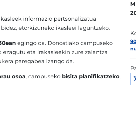
M
2
rakasleek informazio pertsonalizatua
bidez, etorkizuneko ikasleei laguntzeko.
K
9
30ean
egingo da. Donostiako campuseko
n
k ezagutu eta irakasleekin zure zalantza
aukera paregabea izango da.
Pa
arau osoa
, campuseko
bisita planifikatzeko
.