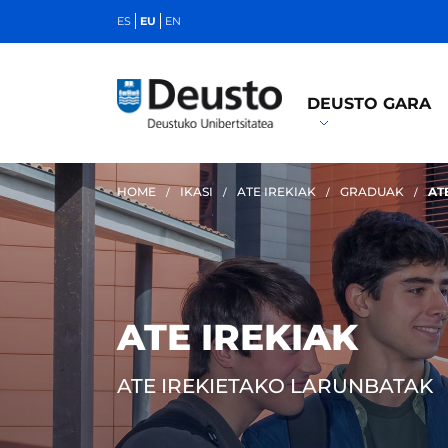
ES
EU
EN
DEUSTO GARA
HOME
IKASI
ATE IREKIAK
GRADUAK
AT
ATE IREKIAK
ATE IREKIETAKO LARUNBATAK