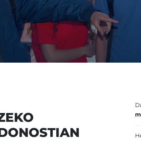
D
ZEKO
m
 DONOSTIAN
H