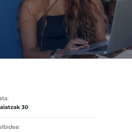
ata:
aiatzak 30
elbidea: