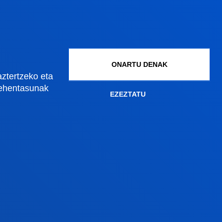
Graduko onarpena
Graduondoko onarpena
Doktoregoko onarpena
Baldintza ekonomikoak
ONARTU DENAK
Bekak eta laguntzak
aztertzeko eta
Gestio akademikoak
lehentasunak
EZEZTATU
Madrilgo egoitza
Ezagutu egoitza
+34 915 77 61 89
an
Jarri gurekin harremanetan