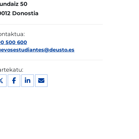
undaiz 50
0012 Donostia
ontaktua:
00 500 600
uevosestudiantes@deusto.es
rtekatu: