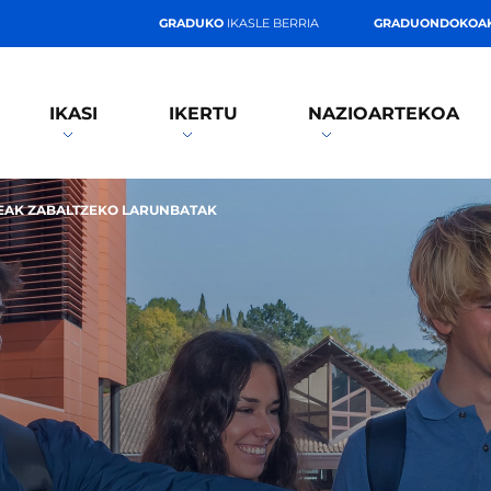
GRADUKO
IKASLE BERRIA
GRADUONDOKOA
IKASI
IKERTU
NAZIOARTEKOA
EAK ZABALTZEKO LARUNBATAK