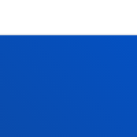
rmazio praktikoa
Zer berri