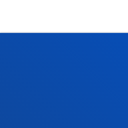
Fakultateak
Info