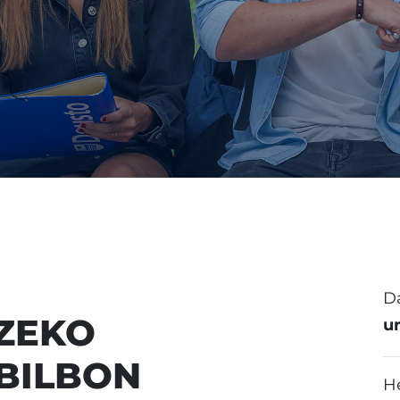
D
ZEKO
ur
BILBON
H