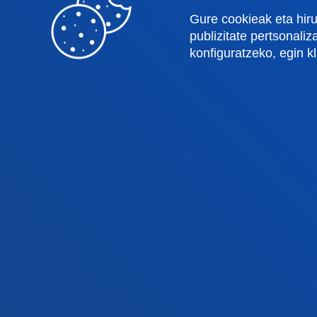
Ingeniaritza
Uniber
Gure cookieak eta hiru
Teologia
Argita
publizitate pertsonali
konfiguratzeko, egin k
Bilboko campusa
Dono
Ezagutu campusa
Ez
+34 944 139 000
+3
Jarri gurekin harremanetan
Ja
Jarri gurekin
Iradokizunen
harremanetan
ontzia
© 2025 - Eskubide guztiak erreserba