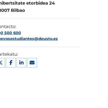
ibertsitate etorbidea 24
8007 Bilbao
ontacto:
00 500 600
uevosestudiantes@deusto.es
rtekatu: