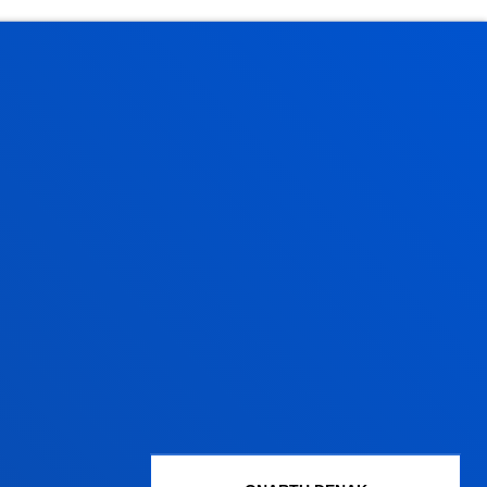
Gestioak eta tramiteak
Graduko onarpena
Graduondoko onarpena
Doktoregoko onarpena
Baldintza ekonomikoak
Bekak eta laguntzak