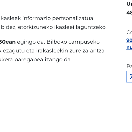
Un
4
rakasleek informazio pertsonalizatua
bidez, etorkizuneko ikasleei laguntzeko.
C
9
 30ean
egingo da. Bilboko campuseko
n
k ezagutu eta irakasleekin zure zalantza
aukera paregabea izango da.
Pa