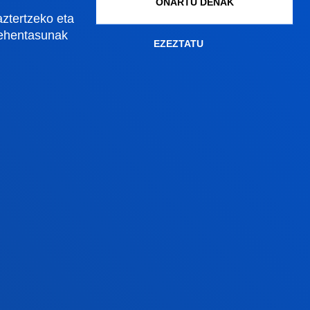
ONARTU DENAK
Gestio akademikoak
aztertzeko eta
lehentasunak
EZEZTATU
Madrilgo egoitza
Ezagutu egoitza
+34 915 77 61 89
an
Jarri gurekin harremanetan