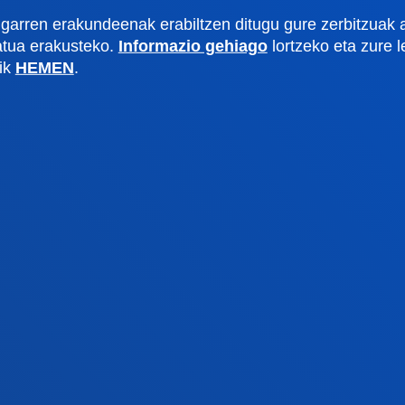
tsitateko artxiboa
Prentsa kabinetea
garren erakundeenak erabiltzen ditugu gure zerbitzuak 
lpenak
zatua erakusteko.
Informazio gehiago
lortzeko eta zure 
lik
HEMEN
.
stiako campusa
Gasteizko egoitza
agutu campusa
Ezagutu egoitza
4 943 326 600
+34 945 010 114
rri gurekin harremanetan
Jarri gurekin harremanet
Pribatutasun-politikak eta lege-
Kanal
Mapa
oharra
etikoa
tuta