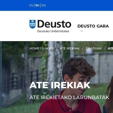
ES
EU
EN
DEUSTO GARA
HOME
IKASI
ATE IREKIAK
GRADUAK
AT
ATE IREKIAK
ATE IREKIETAKO LARUNBATAK