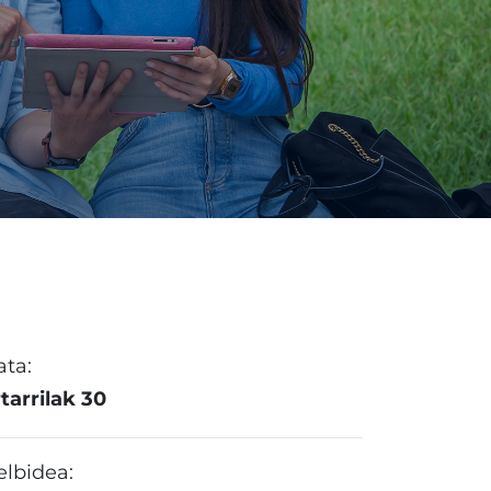
ata:
tarrilak 30
elbidea: