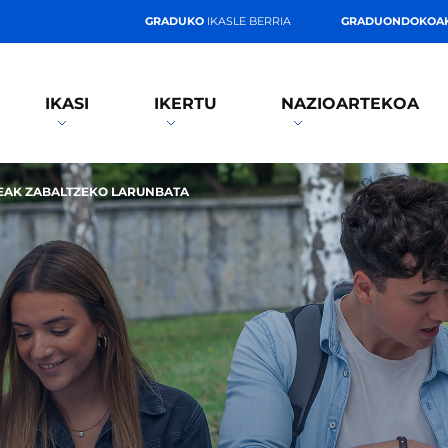
GRADUKO
IKASLE BERRIA
GRADUONDOKOA
IKASI
IKERTU
NAZIOARTEKOA
EAK ZABALTZEKO LARUNBATA