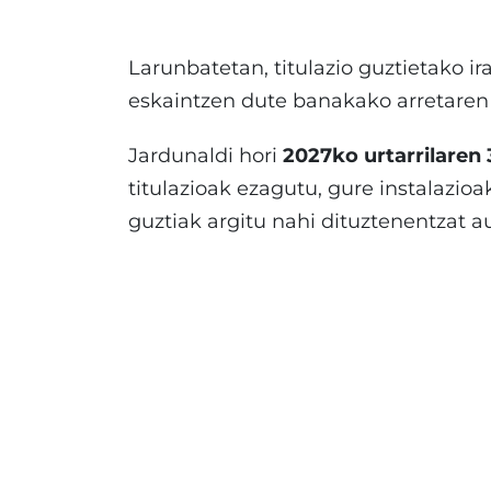
Larunbatetan, titulazio guztietako i
eskaintzen dute banakako arretaren 
Jardunaldi hori
2027ko urtarrilaren
titulazioak ezagutu, gure instalazioa
guztiak argitu nahi dituztenentzat 