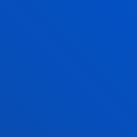
kua: Paraninfoa - Eraikin nagusia.
adua:
ZUZENBIDEA + ESPEZIALITATE EKONOMIKOA
kua: Graduondoko 1. gela - Eraikin nagusia.
adua:
ZUZENBIDEA + LEGAL TECH