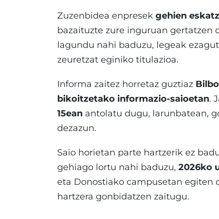
Zuzenbidea enpresek
gehien eskatz
bazaituzte zure inguruan gertatzen 
lagundu nahi baduzu, legeak ezagutz
zeuretzat eginiko titulazioa.
Informa zaitez horretaz guztiaz
Bilb
bikoitzetako
informazio-saioetan
. 
15ean
antolatu dugu, larunbatean, goi
dezazun.
Saio horietan parte hartzerik ez bad
gehiago lortu nahi baduzu,
2026ko u
eta Donostiako campusetan egiten 
hartzera gonbidatzen zaitugu.