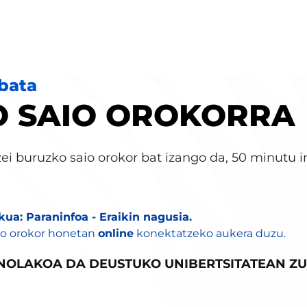
nbata
O SAIO OROKORRA
ei buruzko saio orokor bat izango da, 50 minutu 
kua: Paraninfoa - Eraikin nagusia.
io orokor honetan
online
konektatzeko aukera duzu.
NOLAKOA DA DEUSTUKO UNIBERTSITATEAN ZU