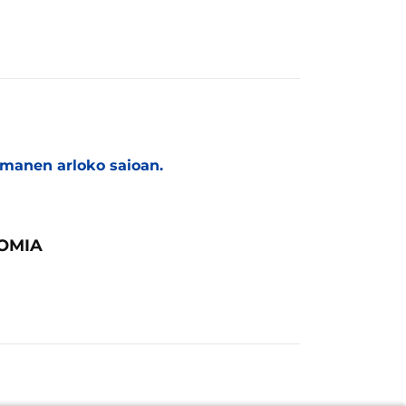
manen arloko saioan.
NOMIA