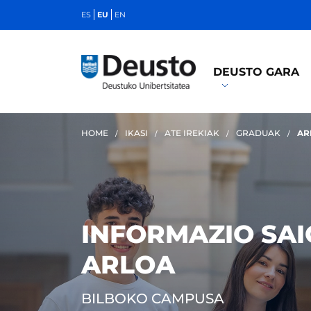
ES
EU
EN
DEUSTO GARA
HOME
IKASI
ATE IREKIAK
GRADUAK
AR
INFORMAZIO SAI
ARLOA
BILBOKO CAMPUSA