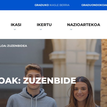
GRADUKO
IKASLE BERRIA
GRADUONDOKOA
IKASI
IKERTU
NAZIOARTEKOA
LOA: ZUZENBIDEA
OAK: ZUZENBIDE