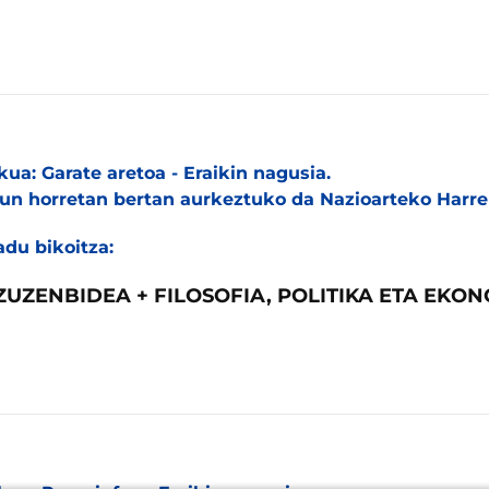
kua: Garate aretoa - Eraikin nagusia.
un horretan bertan aurkeztuko da Nazioarteko Harre
adu bikoitza:
ZUZENBIDEA + FILOSOFIA, POLITIKA ETA EKO