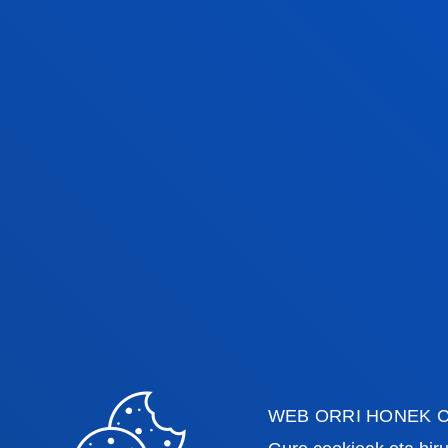
11:00etan
12:00etan
Le
Gr
12:00etan
Le
WEB ORRI HONEK C
Gr