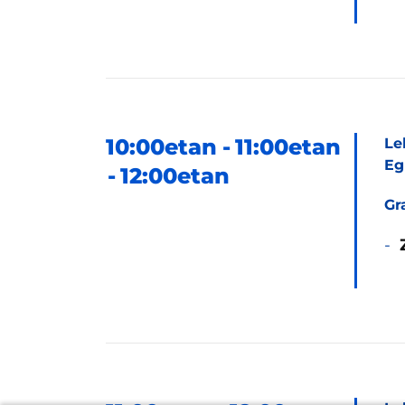
10:00etan
11:00etan
Le
Eg
12:00etan
Gr