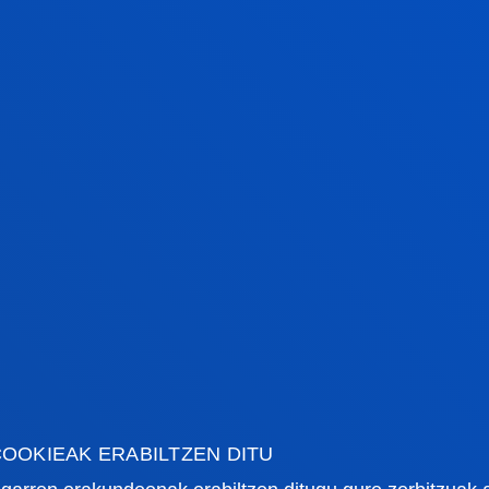
kua: Barandiaran gela - Eraikin nagusia.
adua:
ZUZENBIDEA + SKILLS FOR INTERNATIONAL L
kua: Icaza entzungela - La Comercial eraikina.
OOKIEAK ERABILTZEN DITU
adu bikoitza: