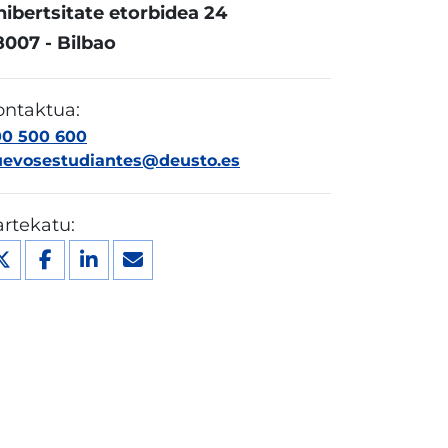
ibertsitate etorbidea 24
8007 - Bilbao
ontaktua:
00 500 600
uevosestudiantes@deusto.es
rtekatu: