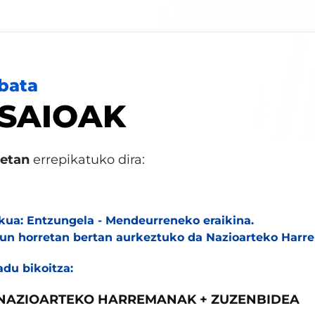
nbata
SAIOAK
netan
errepikatuko dira:
kua: Entzungela - Mendeurreneko eraikina.
un horretan bertan aurkeztuko da Nazioarteko Harre
adu bikoitza:
NAZIOARTEKO HARREMANAK + ZUZENBIDEA