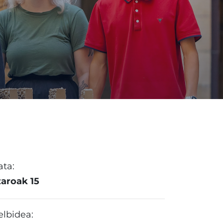
ata:
zaroak 15
elbidea: