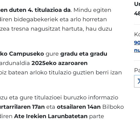
Un
en duten 4. titulazioa da
. Mindu egiten
4
diren bidegabekeriek eta arlo horretan
ea tresna nagusitzat hartuta, hau duzu
K
9
n
oko Campuseko
gure
gradu eta gradu
Jardunaldia
2025eko azaroaren
Pa
z batean arloko titulazio guztien berri izan
uzu eta gure titulazioei buruzko informazio
rtarrilaren 17an
eta
otsailaren 14an
Bilboko
diren
Ate Irekien Larunbatetan
parte