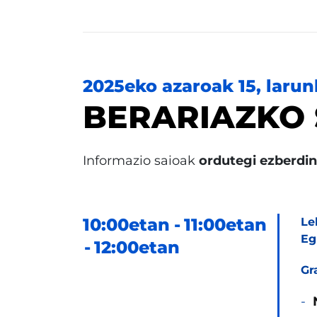
2025eko azaroak 15, laru
BERARIAZKO 
Informazio saioak
ordutegi ezberdi
10:00etan
11:00etan
Le
Eg
12:00etan
Gr