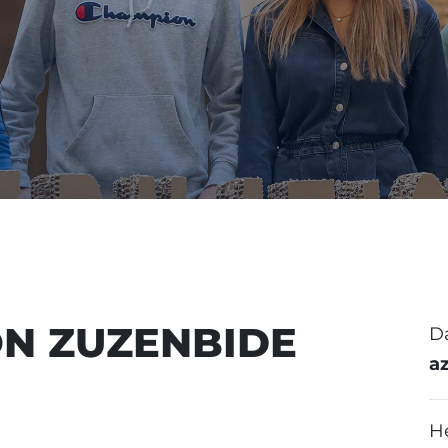
N ZUZENBIDE
D
a
H