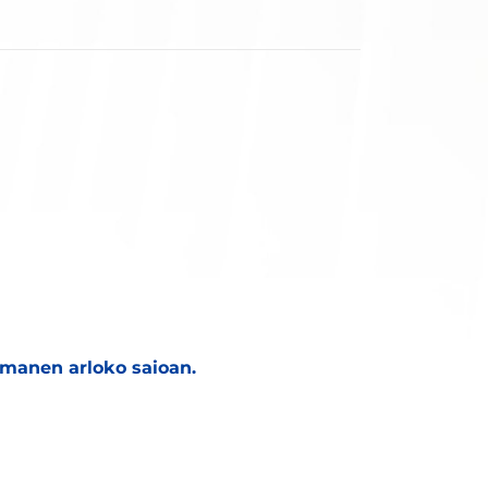
manen arloko saioan.