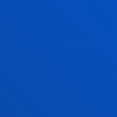
Ezagutu Deustuko Unibertsitatearen Donostiako
campusa, etxetik mugitu gabe. Street View
formatuari esker, orain tour birtual bat egin
dezakezu eta gure eraikinen barrualdea modu eroso
eta errazean ezagutu. Ibili campuseko korridore,
ikasgela, liburutegi eta espazio enblematikoetan