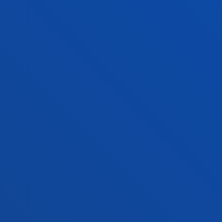
GESTIOAK ETA TRAMITEAK
Bilboko campusa
Ezagutu campusa
+34 944 139 000
Jarri gurekin harremanetan
Donostiako campusa
Ezagutu campusa
+34 943 326 600
Jarri gurekin harremanetan
Gasteizko egoitza
Ezagutu egoitza
+34 945 010 114
Jarri gurekin harremanetan