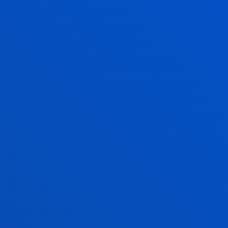
dezakezu eta gure eraikinen barrualdea modu eroso
eta errazean ezagutu. Ibili campuseko korridore,
ikasgela, liburutegi eta espazio enblematikoetan
zehar, bertan bazeunde bezala.
BILBOKO CAMPUSA
DEUSTO STREET VIEW
TOUR BIRTUALA
DONOSTIAKO
CAMPUSEAN ZEHAR