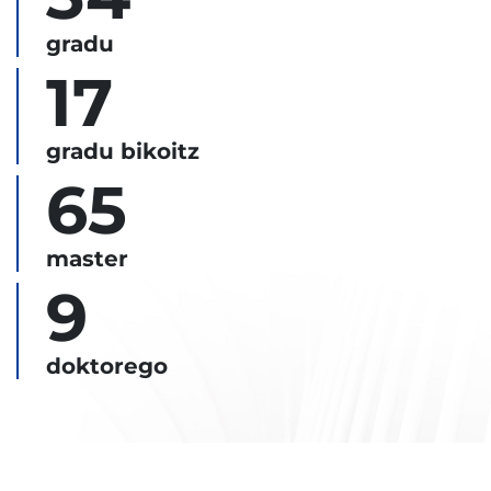
gradu
17
gradu bikoitz
65
master
9
doktorego