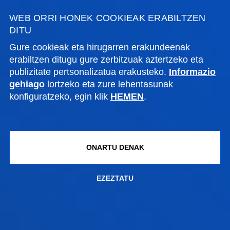
zehar, bertan bazeunde bezala.
WEB ORRI HONEK COOKIEAK ERABILTZEN
DONOSTIAKO CAMPUSA
DITU
Gure cookieak eta hirugarren erakundeenak
erabiltzen ditugu gure zerbitzuak aztertzeko eta
publizitate pertsonalizatua erakusteko.
Informazio
gehiago
lortzeko eta zure lehentasunak
EZAGUTU GURE
konfiguratzeko, egin klik
HEMEN
.
CAMPUSAK ETA
EGOITZAK
ONARTU DENAK
EZEZTATU