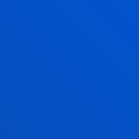
CAMPUSEAN ZEHAR
Ezagutu Deustuko Unibertsitatearen Bilboko
campusa, etxetik mugitu gabe. Street View
formatuari esker, orain tour birtual bat egin